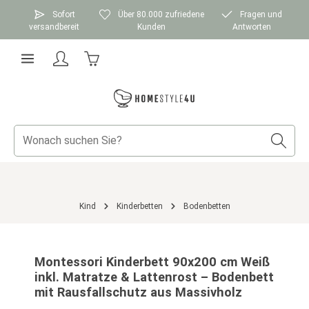
Zum Hauptinhalt springen
Sofort
Über 80.000 zufriedene
Fragen und
versandbereit
Kunden
Antworten
Warenkorb enthält 0 Positionen. Der Gesamtwer
Kind
Kinderbetten
Bodenbetten
Bildergalerie überspringen
Montessori Kinderbett 90x200 cm Weiß
inkl. Matratze & Lattenrost – Bodenbett
mit Rausfallschutz aus Massivholz