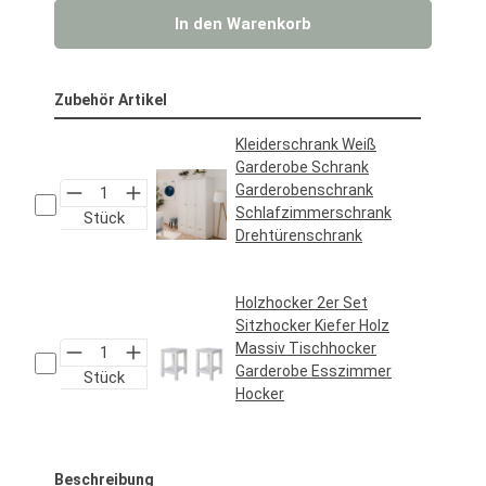
In den Warenkorb
Zubehör Artikel
Kleiderschrank Weiß
Garderobe Schrank
Garderobenschrank
Schlafzimmerschrank
Stück
Drehtürenschrank
Regulärer Preis:
469,95 €*
Holzhocker 2er Set
Sitzhocker Kiefer Holz
Massiv Tischhocker
Garderobe Esszimmer
Stück
Hocker
Regulärer Preis:
59,95 €*
Beschreibung