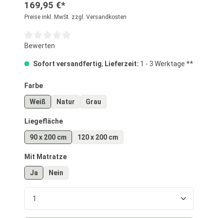
169,95 €*
Preise inkl. MwSt. zzgl. Versandkosten
Durchschnittliche Bewertung von 0 von 5 Sternen
Bewerten
Sofort versandfertig
,
Lieferzeit:
1 - 3 Werktage **
auswählen
Farbe
Weiß
Natur
Grau
auswählen
Liegefläche
90 x 200 cm
120 x 200 cm
auswählen
Mit Matratze
Ja
Nein
Produkt Anzahl: Gib den gewünschten Wert ein o