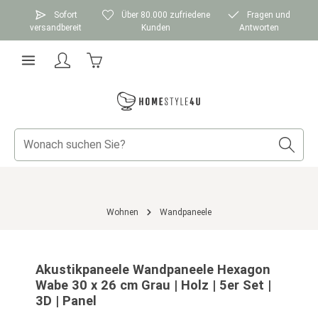
Zum Hauptinhalt springen
Sofort
Über 80.000 zufriedene
Fragen und
versandbereit
Kunden
Antworten
Warenkorb enthält 0 Positionen. Der Gesamtwer
Wohnen
Wandpaneele
Bildergalerie überspringen
Akustikpaneele Wandpaneele Hexagon
Wabe 30 x 26 cm Grau | Holz | 5er Set |
3D | Panel