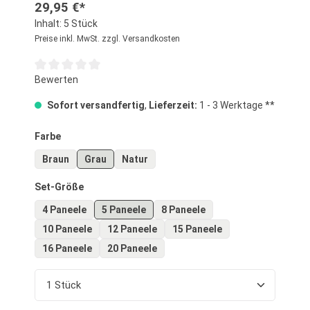
29,95 €*
Inhalt:
5 Stück
Preise inkl. MwSt. zzgl. Versandkosten
Durchschnittliche Bewertung von 0 von 5 Sternen
Bewerten
Sofort versandfertig
,
Lieferzeit:
1 - 3 Werktage **
auswählen
Farbe
Braun
Grau
Natur
auswählen
Set-Größe
4 Paneele
5 Paneele
8 Paneele
10 Paneele
12 Paneele
15 Paneele
16 Paneele
20 Paneele
Produkt Anzahl: Gib den gewünschten Wert ein o