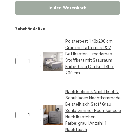
In den Warenkorb
Zubehör Artikel
Polsterbett 140x200 cm
Grau mit Lattenrost & 2
Bettkästen – modernes
Stoffbett mit Stauraum
Farbe:
Grau
| Größe:
140 x
200 cm
Regulärer Preis:
239,95 €*
Nachtschrank Nachttisch 2
Schubladen Nachtkommode
Beistelltisch Stoff Grau
Schlafzimmer Nachtkonsole
Nachtkästchen
Farbe:
grau
| Anzahl:
1
Nachttisch