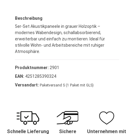
Regulärer Preis:
69,95 €*
Beschreibung
5er-Set Akustikpaneele in grauer Holzoptik –
modernes Wabendesign, schallabsorbierend,
erweiterbar und einfach zu montieren. Ideal für
stilvolle Wohn- und Arbeitsbereiche mit ruhiger
Atmosphäre.
Produktnummer:
2901
EAN:
4251285390324
Versandart:
Paketversand S (1 Paket mit GLS)
Schnelle Lieferung
Sichere
Unternehmen mit