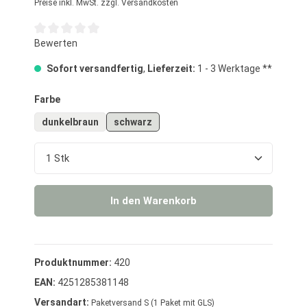
Preise inkl. MwSt. zzgl. Versandkosten
Durchschnittliche Bewertung von 0 von 5 Sternen
Bewerten
Sofort versandfertig
,
Lieferzeit:
1 - 3 Werktage **
auswählen
Farbe
dunkelbraun
schwarz
Produkt Anzahl: Gib den gewünschten Wert ein o
In den Warenkorb
Produktnummer:
420
EAN:
4251285381148
Versandart:
Paketversand S (1 Paket mit GLS)