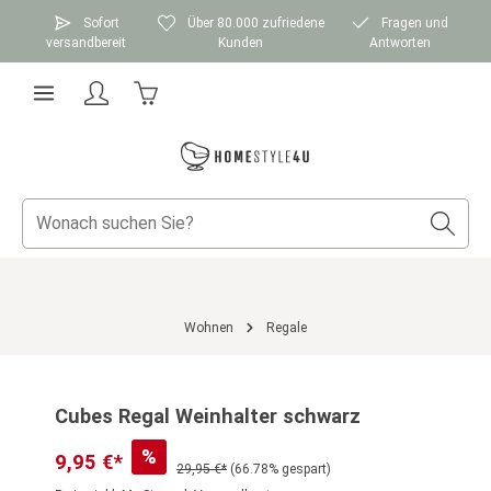
Zum Hauptinhalt springen
Sofort
Über 80.000 zufriedene
Fragen und
versandbereit
Kunden
Antworten
Warenkorb enthält 0 Positionen. Der Gesamtwer
Wohnen
Regale
Bildergalerie überspringen
Cubes Regal Weinhalter schwarz
%
9,95 €*
29,95 €*
(66.78% gespart)