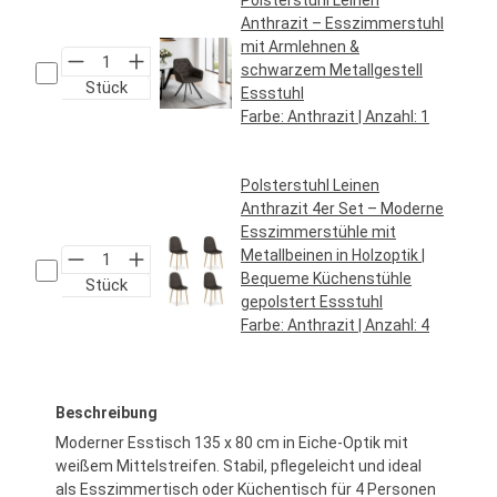
Anthrazit – Esszimmerstuhl
mit Armlehnen &
schwarzem Metallgestell
Stück
Essstuhl
Farbe:
Anthrazit
| Anzahl:
1
Regulärer Preis:
79,95 €*
Polsterstuhl Leinen
Anthrazit 4er Set – Moderne
Esszimmerstühle mit
Metallbeinen in Holzoptik |
Bequeme Küchenstühle
Stück
gepolstert Essstuhl
Farbe:
Anthrazit
| Anzahl:
4
Regulärer Preis:
119,95 €*
Beschreibung
Moderner Esstisch 135 x 80 cm in Eiche-Optik mit
weißem Mittelstreifen. Stabil, pflegeleicht und ideal
als Esszimmertisch oder Küchentisch für 4 Personen