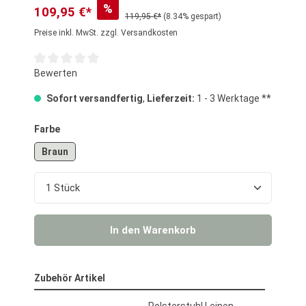
%
109,95 €*
119,95 €*
(8.34% gespart)
Preise inkl. MwSt. zzgl. Versandkosten
Durchschnittliche Bewertung von 0 von 5 Sternen
Bewerten
Sofort versandfertig
,
Lieferzeit:
1 - 3 Werktage **
auswählen
Farbe
Braun
Produkt Anzahl: Gib den gewünschten Wert ein o
In den Warenkorb
Zubehör Artikel
Polsterstuhl Leinen