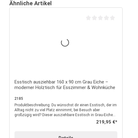
Ähnliche Artikel
Durchschnittliche Bewertu
Esstisch ausziehbar 160 x 90 cm Grau Eiche –
moderner Holztisch für Esszimmer & Wohnküche
2185
Produktbeschreibung: Du wünschst dir einen Esstisch, der im
Alltag nicht zu viel Platz einnimmt, bei Besuch aber
großzügig wird? Dieser ausziehbare Esstisch in Grau-Eiche
ist dafür wie gemacht und wird schnell zum Mittelpunkt
Regulärer Preis:
219,95 €*
deines Esszimmers oder deiner Wohnküche. Mit seiner
Grundgröße von 160 x 90 cm bietet der Tisch bequem Platz
für die Familie oder gemütliche Abende mit Freunden. Wenn