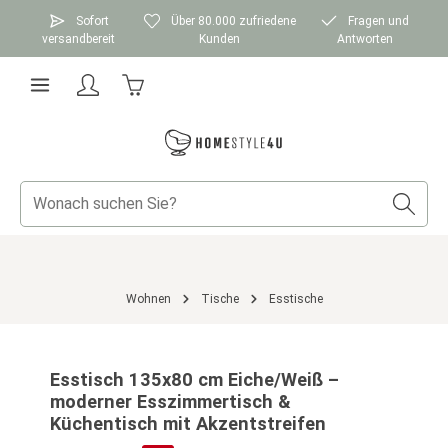
Zum Hauptinhalt springen
Sofort
Über 80.000 zufriedene
Fragen und
versandbereit
Kunden
Antworten
Warenkorb enthält 0 Positionen. Der Gesamtwer
Wohnen
Tische
Esstische
Bildergalerie überspringen
Esstisch 135x80 cm Eiche/Weiß –
moderner Esszimmertisch &
Küchentisch mit Akzentstreifen