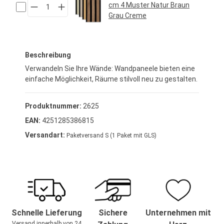
cm 4 Muster Natur Braun
Grau Creme
Regulärer Preis:
6,95 €*
Beschreibung
Verwandeln Sie Ihre Wände: Wandpaneele bieten eine
einfache Möglichkeit, Räume stilvoll neu zu gestalten.
Produktnummer:
2625
EAN:
4251285386815
Versandart:
Paketversand S (1 Paket mit GLS)
Schnelle Lieferung
Sichere
Unternehmen mit
Versand innerhalb von 24