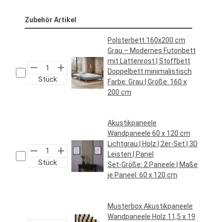
Zubehör Artikel
Polsterbett 160x200 cm
Grau – Modernes Futonbett
mit Lattenrost | Stoffbett
Doppelbett minimalistisch
Stück
Farbe:
Grau
| Größe:
160 x
200 cm
Regulärer Preis:
99,95 €*
Akustikpaneele
Wandpaneele 60 x 120 cm
Lichtgrau | Holz | 2er-Set | 3D
Leisten | Panel
Stück
Set-Größe:
2 Paneele
| Maße
je Paneel:
60 x 120 cm
Regulärer Preis:
44,95 €*
Musterbox Akustikpaneele
Wandpaneele Holz 11,5 x 19