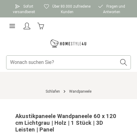
Zum Hauptinhalt springen
Sofort
Über 80.000 zufriedene
Fragen und
versandbereit
Kunden
Antworten
Warenkorb enthält 0 Positionen. Der Gesamtwer
Schlafen
Wandpaneele
Bildergalerie überspringen
Akustikpaneele Wandpaneele 60 x 120
cm Lichtgrau | Holz | 1 Stück | 3D
Leisten | Panel