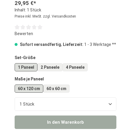
29,95 €*
Inhalt:
1 Stück
Preise inkl. MwSt. zzgl. Versandkosten
Durchschnittliche Bewertung von 0 von 5 Sternen
Bewerten
Sofort versandfertig
,
Lieferzeit:
1 - 3 Werktage **
auswählen
Set-Größe
1 Paneel
2 Paneele
4 Paneele
auswählen
Maße je Paneel
60 x 120 cm
60 x 60 cm
Produkt Anzahl: Gib den gewünschten Wert ein o
In den Warenkorb