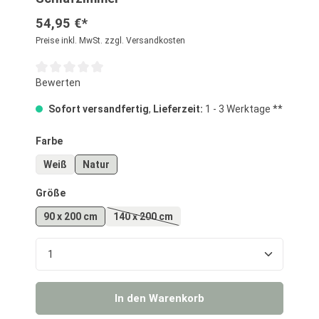
54,95 €*
Preise inkl. MwSt. zzgl. Versandkosten
Durchschnittliche Bewertung von 0 von 5 Sternen
Bewerten
Sofort versandfertig
,
Lieferzeit:
1 - 3 Werktage **
auswählen
Farbe
Weiß
Natur
auswählen
Größe
90 x 200 cm
140 x 200 cm
(Diese Option ist zurzeit nicht verfügbar.)
Produkt Anzahl: Gib den gewünschten Wert ein o
In den Warenkorb