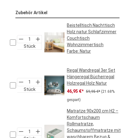
Zubehör Artikel
Beistelltisch Nachttisch
Holz natur Schlafzimmer
Couchtisch
Wohnzimmertisch
Stück
Farbe:
Natur
Regulärer Preis:
34,95 €*
Regal Wandregal 3er Set
Hängeregal Bücherregal
Holzregal Holz Natur
Stück
Verkaufspreis:
Regulärer Preis:
46,95 €*
59,95 €*
(21.68%
gespart)
Matratze 90x200 cm H2 –
Komfortschaum
Rollmatratze,
Schaumstoffmatratze mit
waschbarem Bezug &