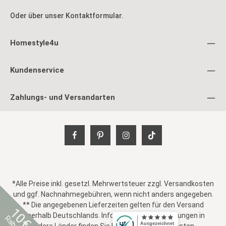
Paket
Oder über unser
Kontaktformular
.
L
Homestyle4u
Kundenservice
Zahlungs- und Versandarten
*Alle Preise inkl. gesetzl. Mehrwertsteuer zzgl.
Versandkosten
und ggf. Nachnahmegebühren, wenn nicht anders angegeben.
** Die angegebenen Lieferzeiten gelten für den Versand
10€
innerhalb Deutschlands. Informationen zu Lieferungen in
Rabatt