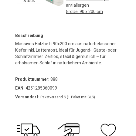
Stück
antiallergen
Größe:
90 x 200 cm
Regulärer Preis:
69,95 €*
Beschreibung
Massives Holzbett 90x200 cm aus naturbelassener
Kiefer inkl. Lattenrost. Ideal für Jugend-, Gäste- oder
Schlafzimmer. Zeitlos, stabil & gemütlich – für
erholsamen Schlaf in natürlichem Ambiente.
Produktnummer:
888
EAN:
4251285360099
Versandart:
Paketversand S (1 Paket mit GLS)