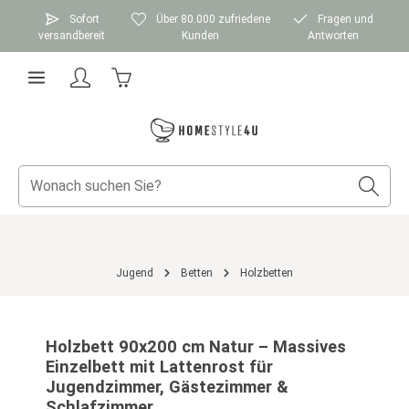
Zum Hauptinhalt springen
Sofort
Über 80.000 zufriedene
Fragen und
versandbereit
Kunden
Antworten
Warenkorb enthält 0 Positionen. Der Gesamtwer
Jugend
Betten
Holzbetten
Bildergalerie überspringen
Holzbett 90x200 cm Natur – Massives
Einzelbett mit Lattenrost für
Jugendzimmer, Gästezimmer &
Schlafzimmer