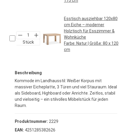
175 cm
Regulärer Preis:
69,95 €*
Esstisch ausziehbar 120x80
cm Eiche – moderner
Holztisch für Esszimmer &
Wohnküche
Stück
Farbe:
Natur
| Größe:
80 x 120
cm
Regulärer Preis:
149,95 €*
Beschreibung
Kommode im Landhausstil: Weißer Korpus mit
massiver Eicheplatte, 3 Türen und viel Stauraum. Ideal
als Sideboard, Highboard oder Anrichte. Zeitlos, stabil
und vielseitig – ein stilvolles Möbelstück für jeden
Raum.
Produktnummer:
2229
EAN:
4251285382626