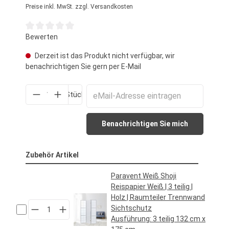
Preise inkl. MwSt. zzgl. Versandkosten
Durchschnittliche Bewertung von 0 von 5 Sternen
Bewerten
Derzeit ist das Produkt nicht verfügbar, wir
benachrichtigen Sie gern per E-Mail
Stück
Benachrichtigen Sie mich
Zubehör Artikel
Paravent Weiß Shoji
Reispapier Weiß | 3 teilig |
Holz | Raumteiler Trennwand
Sichtschutz
Ausführung:
3 teilig 132 cm x