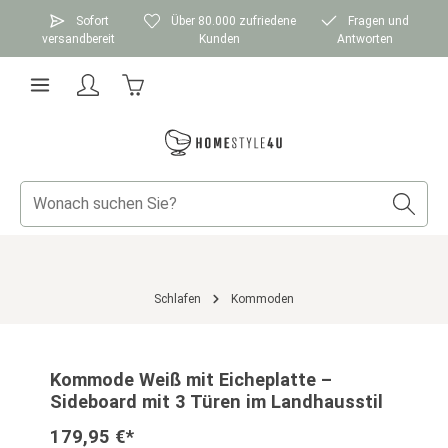
Zum Hauptinhalt springen
Sofort
Über 80.000 zufriedene
Fragen und
versandbereit
Kunden
Antworten
Warenkorb enthält 0 Positionen. Der Gesamtwer
Schlafen
Kommoden
Bildergalerie überspringen
Kommode Weiß mit Eicheplatte –
Sideboard mit 3 Türen im Landhausstil
179,95 €*