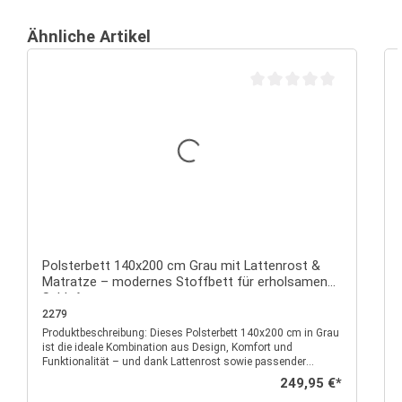
Ähnliche Artikel
Durchschnittliche Bewertu
Polsterbett 140x200 cm Grau mit Lattenrost &
Matratze – modernes Stoffbett für erholsamen
Schlaf
2279
Produktbeschreibung: Dieses Polsterbett 140x200 cm in Grau
P
ist die ideale Kombination aus Design, Komfort und
Funktionalität – und dank Lattenrost sowie passender
Matratze sofort bezugsfertig. Der moderne Stoffbezug in
Regulärer Preis:
249,95 €*
elegantem Grau passt sich jedem Wohnstil an und verleiht