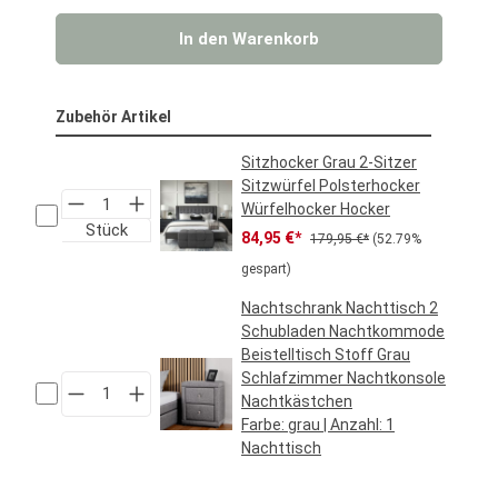
In den Warenkorb
Zubehör Artikel
Sitzhocker Grau 2-Sitzer
Sitzwürfel Polsterhocker
Würfelhocker Hocker
Stück
Verkaufspreis:
Regulärer Preis:
84,95 €*
179,95 €*
(52.79%
gespart)
Nachtschrank Nachttisch 2
Schubladen Nachtkommode
Beistelltisch Stoff Grau
Schlafzimmer Nachtkonsole
Nachtkästchen
Farbe:
grau
| Anzahl:
1
Nachttisch
Regulärer Preis:
69,95 €*