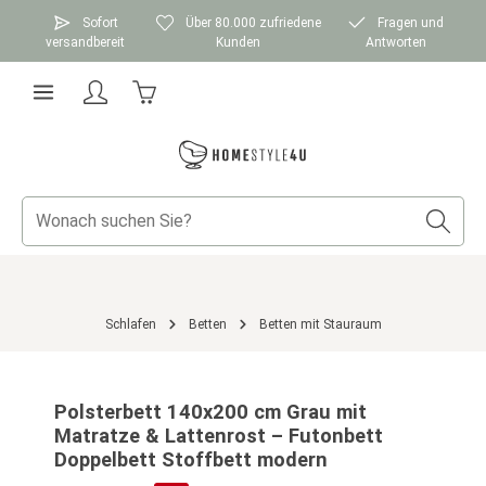
Zum Hauptinhalt springen
Sofort
Über 80.000 zufriedene
Fragen und
versandbereit
Kunden
Antworten
Warenkorb enthält 0 Positionen. Der Gesamtwer
Schlafen
Betten
Betten mit Stauraum
Bildergalerie überspringen
Polsterbett 140x200 cm Grau mit
Matratze & Lattenrost – Futonbett
Doppelbett Stoffbett modern