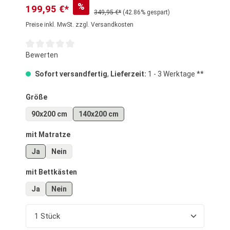
%
199,95 €*
349,95 €*
(42.86% gespart)
Preise inkl. MwSt. zzgl. Versandkosten
Durchschnittliche Bewertung von 0 von 5 Sternen
Bewerten
Sofort versandfertig
,
Lieferzeit:
1 - 3 Werktage **
auswählen
Größe
90x200 cm
140x200 cm
auswählen
mit Matratze
Ja
Nein
auswählen
mit Bettkästen
Ja
Nein
Produkt Anzahl: Gib den gewünschten Wert ein o