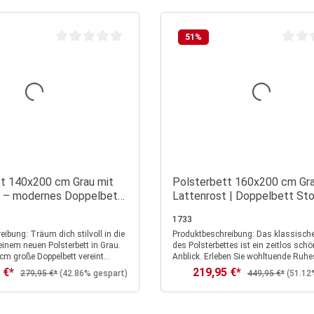
51
%
n 5 Sternen
Durchschnittliche Bewertung von 0 von 5 Sternen
Durchs
t 140x200 cm Grau mit
Polsterbett 160x200 cm Gra
t – modernes Doppelbett
Lattenrost | Doppelbett St
zug für stilvolles
Bettgestell
1733
h stilvoll in die
Produktbeschreibung: Das klassische Design
inem neuen Polsterbett in Grau.
des Polsterbettes ist ein zeitlos schö
m große Doppelbett vereint
Anblick. Erleben Sie wohltuende Ruh
k mit gemütlichem Komfort und
und erholsame Nächte in diesem Des
 €*
219,95 €*
preis:
Verkaufspreis:
Regulärer Preis:
Regulärer Preis:
279,95 €*
(42.86% gespart)
449,95 €*
(51.12
inem Schlafzimmer eine
mit einer komfortablen Liegefläche i
ler Ruhe und Eleganz. Das
cm und einer bequemen Rückenlehn
rte Kopfteil lädt zum Anlehnen
Anlehnen. Der strukturierte Webstoff 
für entspannte Lesestunden oder
vom gepolsterten Bettgestell fügt sich