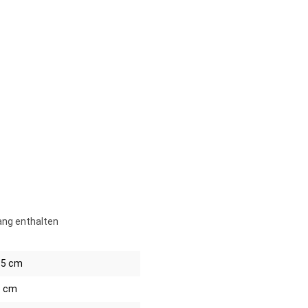
ang enthalten
85 cm
6 cm