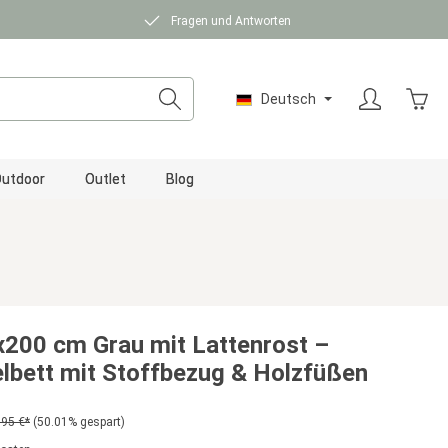
Fragen und Antworten
Ware
Deutsch
utdoor
Outlet
Blog
x200 cm Grau mit Lattenrost –
lbett mit Stoffbezug & Holzfüßen
,95 €*
(50.01% gespart)