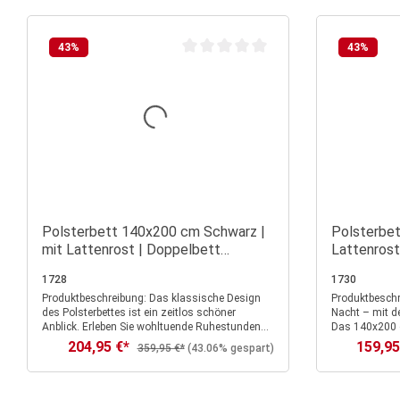
43
%
43
%
Durchschnittliche Bewertung von 0 vo
Polsterbett 140x200 cm Schwarz |
Polsterbet
mit Lattenrost | Doppelbett
Lattenros
Stoffbett Bettgestell
mit Stoffbe
1728
1730
Schlafen
Produktbeschreibung: Das klassische Design
Produktbeschreibung: Träum dic
des Polsterbettes ist ein zeitlos schöner
Nacht – mit de
Anblick. Erleben Sie wohltuende Ruhestunden
Das 140x200 c
und erholsame Nächte in diesem Designerbett.
modernen Loo
204,95 €*
159,95
Verkaufspreis:
Verkaufs
Regulärer Preis:
359,95 €*
(43.06% gespart)
Die romantische Gestaltung des Bettes
schafft in de
mitsamt der liebevollen Details erschafft eine
Atmosphäre vol
idyllische und verträumte Atmosphäre in Ihrem
weich gepolste
Schlafbereich. Der schwarze Stoff ist mit einer
ein – perfekt 