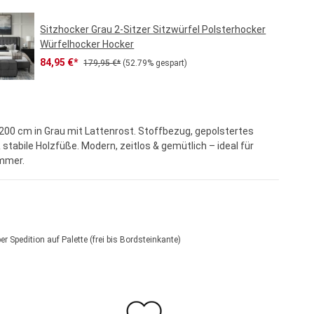
Sitzhocker Grau 2-Sitzer Sitzwürfel Polsterhocker
Würfelhocker Hocker
Verkaufspreis:
Regulärer Preis:
84,95 €*
179,95 €*
(52.79% gespart)
200 cm in Grau mit Lattenrost. Stoffbezug, gepolstertes
stabile Holzfüße. Modern, zeitlos & gemütlich – ideal für
immer.
per Spedition auf Palette (frei bis Bordsteinkante)