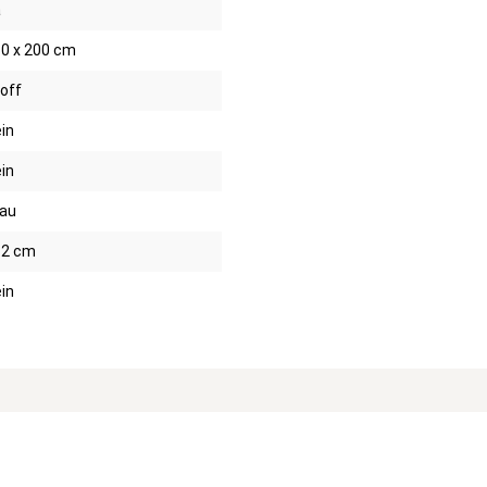
a
0 x 200 cm
off
in
in
au
12 cm
in