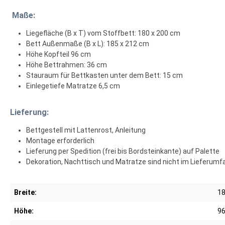
Maße:
Liegefläche (B x T) vom Stoffbett: 180 x 200 cm
Bett Außenmaße (B x L): 185 x 212 cm
Höhe Kopfteil 96 cm
Höhe Bettrahmen: 36 cm
Stauraum für Bettkasten unter dem Bett: 15 cm
Einlegetiefe Matratze 6,5 cm
Lieferung:
Bettgestell mit Lattenrost, Anleitung
Montage erforderlich
Lieferung per Spedition (frei bis Bordsteinkante) auf Palette
Dekoration, Nachttisch und Matratze sind nicht im Lieferumf
Breite:
1
Höhe:
9