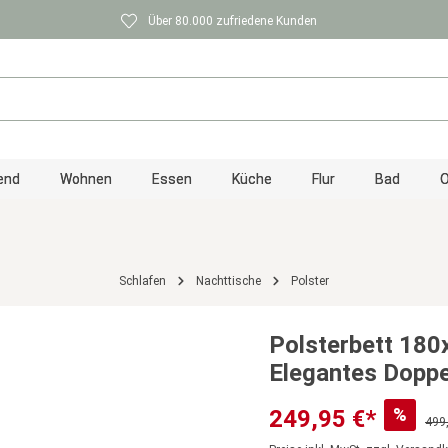
Über 80.000 zufriedene Kunden
end
Wohnen
Essen
Küche
Flur
Bad
O
Schlafen
Nachttische
Polster
Polsterbett 180
Elegantes Doppe
%
249,95 €*
499