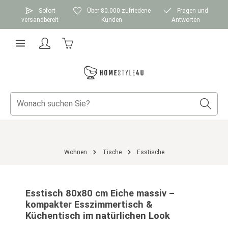
Zum Hauptinhalt springen
Sofort
Über 80.000 zufriedene
Fragen und
versandbereit
Kunden
Antworten
Warenkorb enthält 0 Positionen. Der Gesamtwer
Wohnen
Tische
Esstische
Bildergalerie überspringen
Esstisch 80x80 cm Eiche massiv –
kompakter Esszimmertisch &
Küchentisch im natürlichen Look