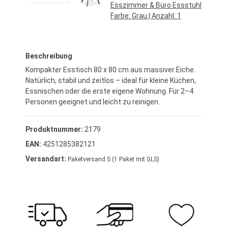
Esszimmer & Büro Essstuhl
Farbe:
Grau
| Anzahl:
1
Regulärer Preis:
74,95 €*
Beschreibung
Kompakter Esstisch 80 x 80 cm aus massiver Eiche.
Natürlich, stabil und zeitlos – ideal für kleine Küchen,
Essnischen oder die erste eigene Wohnung. Für 2–4
Personen geeignet und leicht zu reinigen.
Produktnummer:
2179
EAN:
4251285382121
Versandart:
Paketversand S (1 Paket mit GLS)