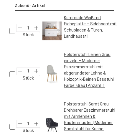
Zubehör Artikel
Kommode Weiß mit
Eicheplatte – Sideboard mit
Schubladen & Türen,
Stück
Landhausstil
Regulärer Preis:
199,95 €*
Polsterstuhl Leinen Grau
einzeln – Moderner
Esszimmerstuhl mit
abgerundeter Lehne &
Stück
Holzoptik-Beinen Essstuhl
Farbe:
Grau
| Anzahl:
1
Regulärer Preis:
34,95 €*
Polsterstuhl Samt Grau –
Drehbarer Esszimmerstuhl
mit Armlehnen &
Rautenmuster | Moderner
Samtstuhl für Küche,
Stück