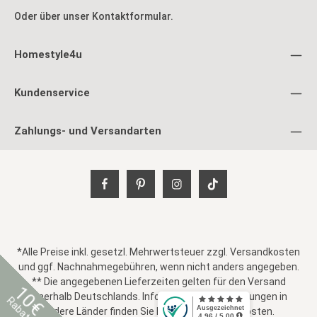
Höhe: 75 cm Lieferumfang: Esszimmertisch mit 4 Holzfüßen
mon
Oder über unser
Kontaktformular
.
Lieferung erfolgt per Paketdienst Aufbauanleitung,
Sp
Montagezubehör befinden sich verpackt im Inneren des
au
Kartons Stühle und Dekoration sind nicht im Lieferumfang
Homestyle4u
enthalten Lieferzustand: Der Küchentisch wird zerlegt
Pa
geliefert und erfordert Montage einfach Montage für 1-2
Personen
Kundenservice
Zahlungs- und Versandarten
*Alle Preise inkl. gesetzl. Mehrwertsteuer zzgl.
Versandkosten
und ggf. Nachnahmegebühren, wenn nicht anders angegeben.
** Die angegebenen Lieferzeiten gelten für den Versand
10€
innerhalb Deutschlands. Informationen zu Lieferungen in
Rabatt
andere Länder finden Sie hier unter
Versandkosten
.