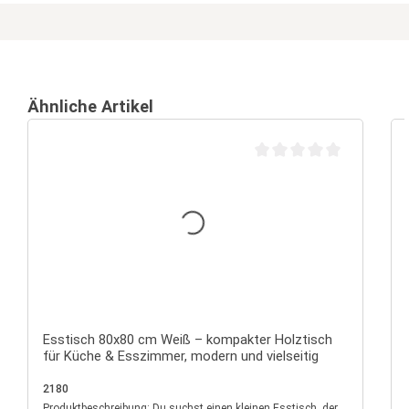
Ähnliche Artikel
Durchschnittliche Bewertu
Esstisch 80x80 cm Weiß – kompakter Holztisch
für Küche & Esszimmer, modern und vielseitig
2180
Produktbeschreibung: Du suchst einen kleinen Esstisch, der
P