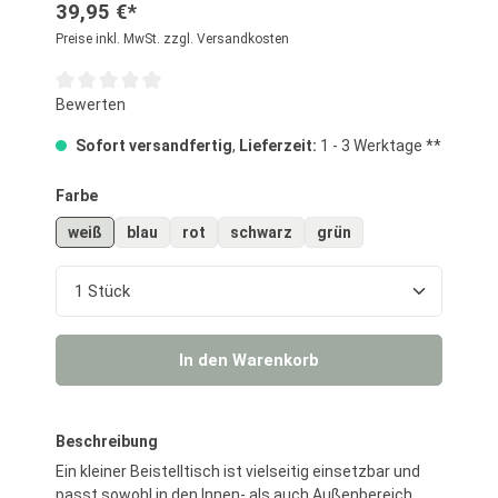
39,95 €*
Preise inkl. MwSt. zzgl. Versandkosten
Durchschnittliche Bewertung von 0 von 5 Sternen
Bewerten
Sofort versandfertig
,
Lieferzeit:
1 - 3 Werktage **
auswählen
Farbe
weiß
blau
rot
schwarz
grün
Produkt Anzahl: Gib den gewünschten Wert ein o
In den Warenkorb
Beschreibung
Ein kleiner Beistelltisch ist vielseitig einsetzbar und
passt sowohl in den Innen- als auch Außenbereich.