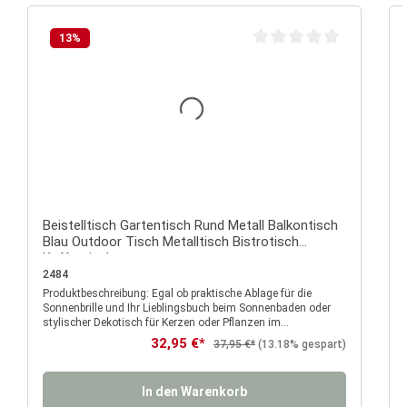
13
%
Durchschnittliche Bewertu
Beistelltisch Gartentisch Rund Metall Balkontisch
Blau Outdoor Tisch Metalltisch Bistrotisch
Kaffeetisch
2484
Produktbeschreibung: Egal ob praktische Ablage für die
P
Sonnenbrille und Ihr Lieblingsbuch beim Sonnenbaden oder
stylischer Dekotisch für Kerzen oder Pflanzen im
Wohnzimmer, der runde, blaue Beistelltisch ist vielseitig im
Verkaufspreis:
32,95 €*
Regulärer Preis:
37,95 €*
(13.18% gespart)
Indoor und Outdoor Bereich einsetzbar und wird garantiert
überall zum Blickfang. Dank der wetterfesten und UV-
beständigen Oberfläche ist der Tisch besonders langlebig
In den Warenkorb
und eignet sich für den täglichen Einsatz auf dem Balkon, der