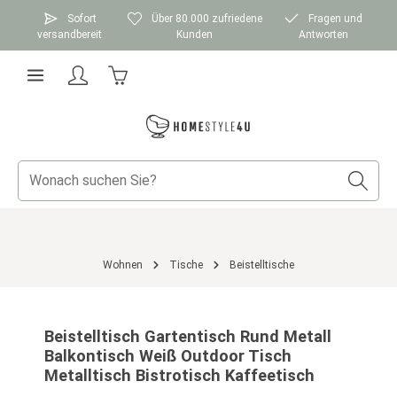
Zum Hauptinhalt springen
Sofort
Über 80.000 zufriedene
Fragen und
versandbereit
Kunden
Antworten
Warenkorb enthält 0 Positionen. Der Gesamtwer
Wohnen
Tische
Beistelltische
Bildergalerie überspringen
Beistelltisch Gartentisch Rund Metall
Balkontisch Weiß Outdoor Tisch
Metalltisch Bistrotisch Kaffeetisch