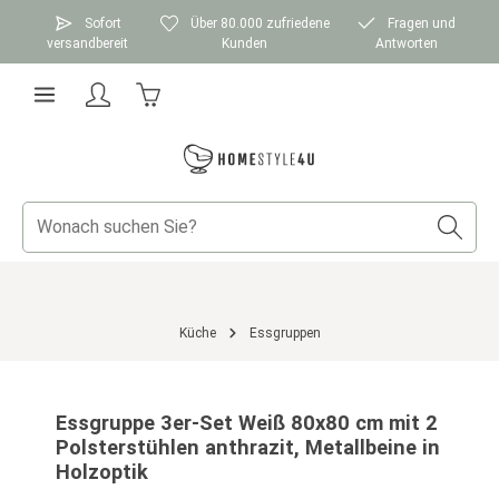
Zum Hauptinhalt springen
Sofort
Über 80.000 zufriedene
Fragen und
versandbereit
Kunden
Antworten
Warenkorb enthält 0 Positionen. Der Gesamtwer
Küche
Essgruppen
Bildergalerie überspringen
Essgruppe 3er-Set Weiß 80x80 cm mit 2
Polsterstühlen anthrazit, Metallbeine in
Holzoptik