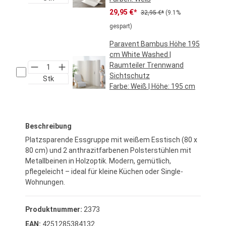
Verkaufspreis:
Regulärer Preis:
29,95 €*
32,95 €*
(9.1%
gespart)
Paravent Bambus Höhe 195
cm White Washed |
Raumteiler Trennwand
Sichtschutz
Stk
Farbe:
Weiß
| Höhe:
195 cm
Regulärer Preis:
99,95 €*
Beschreibung
Platzsparende Essgruppe mit weißem Esstisch (80 x
80 cm) und 2 anthrazitfarbenen Polsterstühlen mit
Metallbeinen in Holzoptik. Modern, gemütlich,
pflegeleicht – ideal für kleine Küchen oder Single-
Wohnungen.
Produktnummer:
2373
EAN:
4251285384132