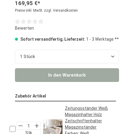
169,95 €*
Preise inkl. MwSt. zzgl. Versandkosten
Durchschnittliche Bewertung von 0 von 5 Sternen
Bewerten
Sofort versandfertig
,
Lieferzeit:
1 - 3 Werktage **
Produkt Anzahl: Gib den gewünschten Wert ein o
In den Warenkorb
Zubehör Artikel
Zeitungsständer Weiß
Magazinhalter Holz
Zeitschriftenhalter
Magazinständer
Stk
Farben:
Weiß