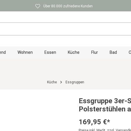
Über 80.000 zufriedene Kunden
end
Wohnen
Essen
Küche
Flur
Bad
O
Küche
Essgruppen
Essgruppe 3er-S
Polsterstühlen a
169,95 €*
Preise inkl. MwSt. zzgl. Versand