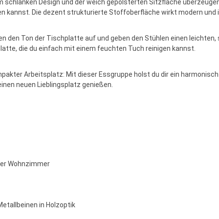
rem schlanken Design und der weich gepolsterten Sitzfläche überzeuge
annst. Die dezent strukturierte Stoffoberfläche wirkt modern und ist
ifen den Ton der Tischplatte auf und geben den Stühlen einen leichten,
atte, die du einfach mit einem feuchten Tuch reinigen kannst.
ompakter Arbeitsplatz: Mit dieser Essgruppe holst du dir ein harmonisc
inen neuen Lieblingsplatz genießen.
 oder Wohnzimmer
tallbeinen in Holzoptik