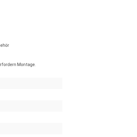
behör
erfordern Montage.