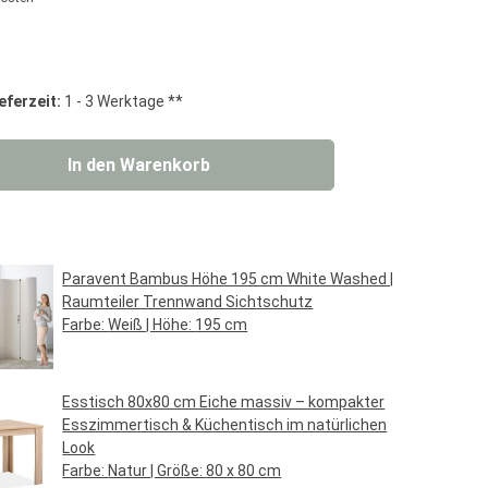
g von 0 von 5 Sternen
eferzeit:
1 - 3 Werktage **
 Gib den gewünschten Wert ein oder benut
In den Warenkorb
Paravent Bambus Höhe 195 cm White Washed |
Raumteiler Trennwand Sichtschutz
Farbe:
Weiß
| Höhe:
195 cm
Regulärer Preis:
99,95 €*
Esstisch 80x80 cm Eiche massiv – kompakter
Esszimmertisch & Küchentisch im natürlichen
Look
Farbe:
Natur
| Größe:
80 x 80 cm