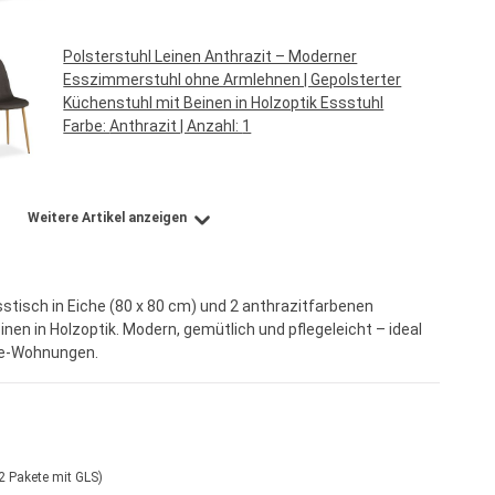
Regulärer Preis:
94,95 €*
Polsterstuhl Leinen Anthrazit – Moderner
Esszimmerstuhl ohne Armlehnen | Gepolsterter
Küchenstuhl mit Beinen in Holzoptik Essstuhl
Farbe:
Anthrazit
| Anzahl:
1
Regulärer Preis:
39,95 €*
Weitere Artikel anzeigen
tisch in Eiche (80 x 80 cm) und 2 anthrazitfarbenen
nen in Holzoptik. Modern, gemütlich und pflegeleicht – ideal
gle-Wohnungen.
2 Pakete mit GLS)