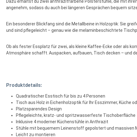
Dazu erhältst du zwei anthrazitfarbene Polsterstühle, die mit ih
angenehm, sodass du auch bei längeren Gesprächen bequem sitzen k
Ein besonderer Blickfang sind die Metallbeine in Holzoptik: Sie gre
und sind pflegeleicht – genau wie die melaminbeschichtete Tischpl
Ob als fester Essplatz für zwei, als kleine Kaffee-Ecke oder als k
Atmosphäre schafft. Auspacken, aufbauen, Tisch decken – und de
Produktdetails:
Quadratischer Esstisch für bis zu 4 Personen
Tisch aus Holz in Eichenholzoptik für Ihr Esszimmer, Küche
Platzsparendes Design
Pflegeleichte, kratz- und spritzwasserfeste Tischoberfläche
Inklusive 4 moderner Küchenstühle in Anthrazit
Stühle mit bequemem Leinenstoff gepolstert und massiven Me
Leicht zu montieren