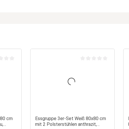
chnittliche Bewertung von 0 von 5 Sternen
Durchschnittliche Bewertu
x80 cm
Essgruppe 3er-Set Weiß 80x80 cm
u,
mit 2 Polsterstühlen anthrazit,