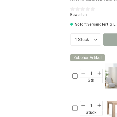
Durchschnittliche Bewertun
Bewerten
Sofort versandfertig
,
Li
Produkt Anzahl:
Zubehör Artikel
Stk
Stück