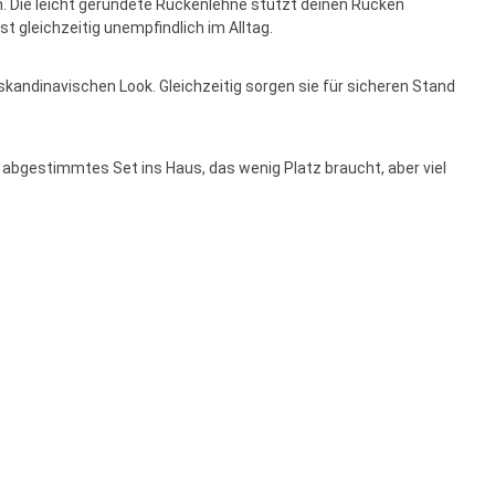
n. Die leicht gerundete Rückenlehne stützt deinen Rücken
 gleichzeitig unempfindlich im Alltag.
 skandinavischen Look. Gleichzeitig sorgen sie für sicheren Stand
h abgestimmtes Set ins Haus, das wenig Platz braucht, aber viel