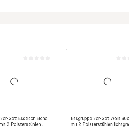
n 5 Sternen
Durchschnittliche Bewertung von 0 von 5 Sternen
Durchs
3er-Set: Esstisch Eiche
Essgruppe 3er-Set Weiß 80
it 2 Polsterstühlen
mit 2 Polsterstühlen lichtgra