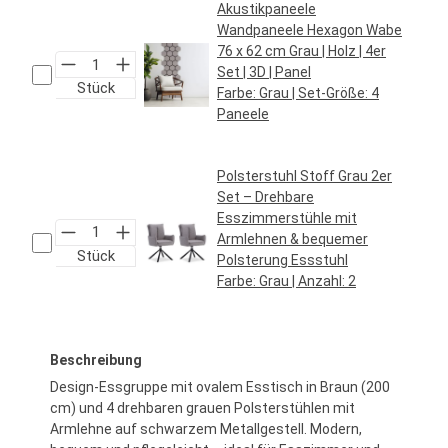
Akustikpaneele
Wandpaneele Hexagon Wabe
76 x 62 cm Grau | Holz | 4er
Set | 3D | Panel
Stück
Farbe:
Grau
| Set-Größe:
4
Paneele
Regulärer Preis:
59,95 €*
Polsterstuhl Stoff Grau 2er
Set – Drehbare
Esszimmerstühle mit
Armlehnen & bequemer
Stück
Polsterung Essstuhl
Farbe:
Grau
| Anzahl:
2
Regulärer Preis:
219,95 €*
Beschreibung
Design-Essgruppe mit ovalem Esstisch in Braun (200
cm) und 4 drehbaren grauen Polsterstühlen mit
Armlehne auf schwarzem Metallgestell. Modern,