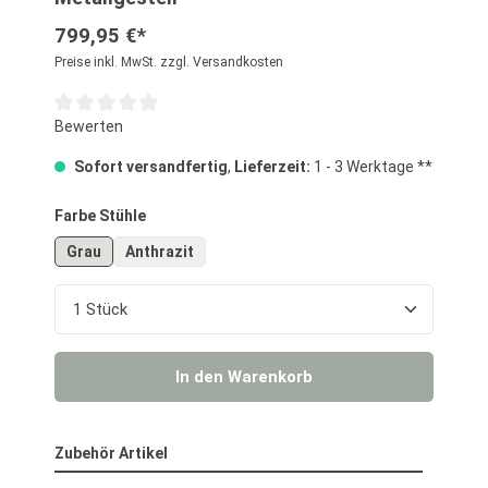
799,95 €*
Preise inkl. MwSt. zzgl. Versandkosten
Durchschnittliche Bewertung von 0 von 5 Sternen
Bewerten
Sofort versandfertig
,
Lieferzeit:
1 - 3 Werktage **
auswählen
Farbe Stühle
Grau
Anthrazit
Produkt Anzahl: Gib den gewünschten Wert ein o
In den Warenkorb
Zubehör Artikel