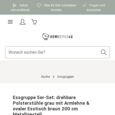
Zum Hauptinhalt springen
Sofort
Über 80.000 zufriedene
Fragen und
versandbereit
Kunden
Antworten
Warenkorb enthält 0 Positionen. Der Gesamtwer
Küche
Essgruppen
Bildergalerie überspringen
Essgruppe 5er-Set: drehbare
Polsterstühle grau mit Armlehne &
ovaler Esstisch braun 200 cm
Metallgestell