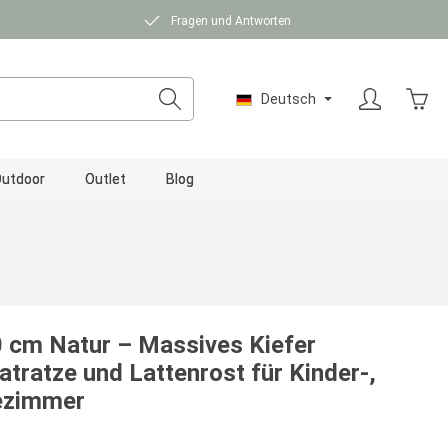
Fragen und Antworten
Ware
Deutsch
utdoor
Outlet
Blog
 cm Natur – Massives Kiefer
atratze und Lattenrost für Kinder-,
ezimmer