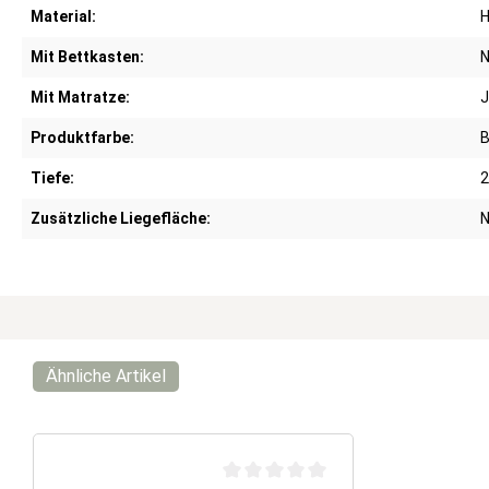
Material:
H
Mit Bettkasten:
N
Mit Matratze:
J
Produktfarbe:
B
Tiefe:
2
Zusätzliche Liegefläche:
N
Ähnliche Artikel