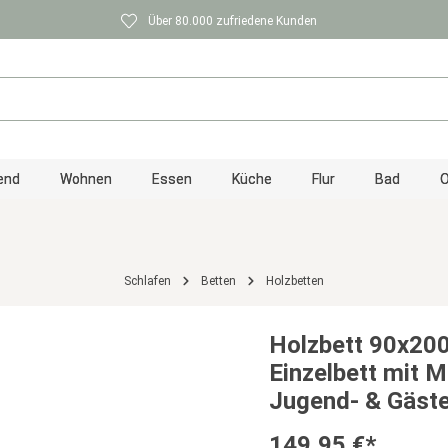
Über 80.000 zufriedene Kunden
end
Wohnen
Essen
Küche
Flur
Bad
O
Schlafen
Betten
Holzbetten
Holzbett 90x200
Einzelbett mit M
Jugend- & Gäst
149,95 €*