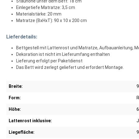
Stauhöhe unter dem Bett: 18 cm
Einlegetiefe Matratze: 3,5 cm
Materialstärke: 20 mm
Matratze (BxHxT): 90 x 10 x 200 cm
Lieferdetails:
Bettgestell mit Lattenrost und Matratze, Aufbauanleitung,
Dekoration ist nicht im Lieferumfang enthalten
Lieferung erfolgt per Paketdienst
Das Bett wird zerlegt geliefert und erfordert Montage.
Breite:
9
Form:
R
Höhe:
6
Lattenrost inklusive:
J
Liegefläche:
9