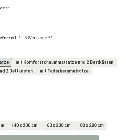
kosten
g von 0 von 5 Sternen
eferzeit:
1 - 3 Werktage **
atze
mit Komfortschaummatratze und 2 Bettkästen
nd 2 Bettkästen
mit Federkernmatratze
 Option ist zurzeit nicht verfügbar.)
cm
140 x 200 cm
160 x 200 cm
180 x 200 cm