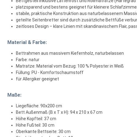
Bettgestell inklusive Lattenrost und Rollmatratze (Härtegrad 
platzsparend und bestens geeignet für kleinere Schlafzi
stabile, praktische Konstruktion aus naturbelassenem Massi
geteilte Seitenbretter sind durch zusätzliche Bettfüße verbun
zeitloses Design – klare Linien mit skandinavischem Flair, pas
Material & Farbe:
Bettrahmen aus massivem Kiefernholz, naturbelassen
Farbe: natur
Matratze: Material vom Bezug: 100 % Polyester in Weiß
Füllung: PU - Komfortschaumstoff
für Allergiker geeignet
Maße:
Liegefläche: 90x200 cm
Bett Außenmaß (B x T x H): 94 x 210 x 67 cm
Höhe Kopfteil: 37 cm
Höhe Fußteil: 30 cm
Oberkante Bettseite: 30 cm