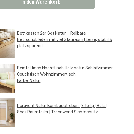
 Gib den gewünschten Wert ein oder benut
In den Warenkorb
Bettkasten 2er Set Natur – Rollbare
Bettschubladen mit viel Stauraum | Leise, stabil &
platzsparend
Regulärer Preis:
44,95 €*
Beistelltisch Nachttisch Holz natur Schlafzimmer
Couchtisch Wohnzimmertisch
Farbe:
Natur
Regulärer Preis:
34,95 €*
Paravent Natur Bambusstreben | 3 teilig | Holz |
Shoji Raumteiler | Trennwand Sichtschutz
Regulärer Preis:
69,95 €*