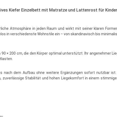
es Kiefer Einzelbett mit Matratze und Lattenrost für Kinde
atürliche Atmosphäre in jeden Raum und wirkt mit seiner klaren For
helos in verschiedenste Wohnstile ein – von skandinavisch bis minimali
 90 × 200 cm, die den Körper optimal unterstützt. Ihr angenehmer Lie
tlasten.
 nach dem Aufbau ohne weitere Ergänzungen sofort nutzbar ist. 
en, zuverlässige Stabilität und hohen Liegekomfort in einem stim