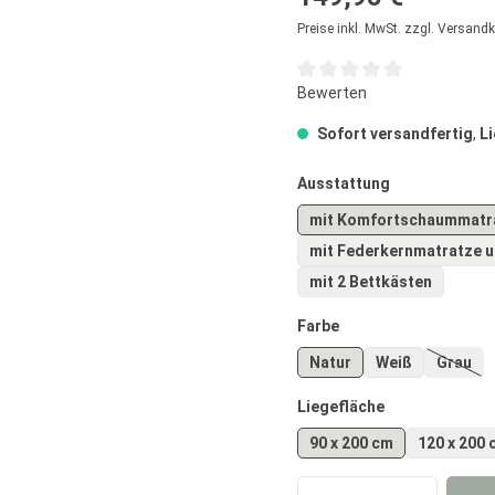
Preise inkl. MwSt. zzgl. Versand
Durchschnittliche Bewertun
Bewerten
Sofort versandfertig
,
Li
auswählen
Ausstattung
mit Komfortschaummatr
mit Federkernmatratze u
mit 2 Bettkästen
auswählen
Farbe
Natur
Weiß
Grau
(Diese
auswählen
Liegefläche
90 x 200 cm
120 x 200 