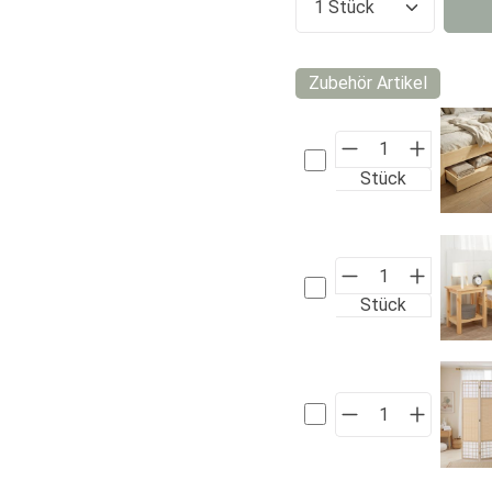
Produkt Anzahl:
Zubehör Artikel
Stück
Stück