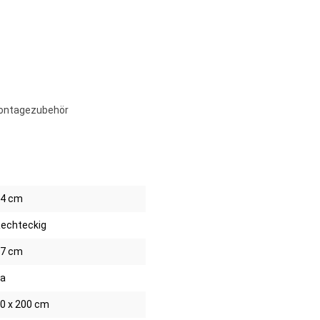
 Montagezubehör
4 cm
echteckig
7 cm
a
0 x 200 cm