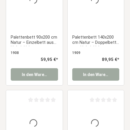
Palettenbett 90x200 cm
Palettenbett 140x200
Natur – Einzelbett aus
cm Natur – Doppelbett
Holz inkl. Lattenrost
aus Holz inkl. Lattenrost
1908
1909
Regulärer Preis:
59,95 €*
Regulärer Preis:
89,95 €*
In den Warenkorb
In den Warenkorb
Durchschnittliche Bewertung von 0 von 5 Sternen
Durchschnittliche Be