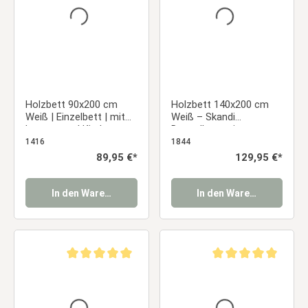
Holzbett 90x200 cm
Holzbett 140x200 cm
Weiß | Einzelbett | mit
Weiß – Skandi
Lattenrost | Kind
Doppelbett mit
Jugend Gast
Lattenrost für Jugend-
1416
1844
Schlafzimmer
& Schlafzimmer
Regulärer Preis:
89,95 €*
Regulärer Preis:
129,95 €*
In den Warenkorb
In den Warenkorb
Durchschnittliche Bewertung von 5 von 5 Sternen
Durchschnittliche Be