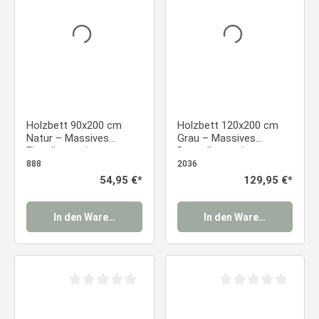
Holzbett 90x200 cm
Holzbett 120x200 cm
Natur – Massives
Grau – Massives
Einzelbett mit
Doppelbett mit
Lattenrost für
Lattenrost für Kinder-,
888
2036
Jugendzimmer,
Jugend- & Gästezimmer
Regulärer Preis:
54,95 €*
Regulärer Preis:
129,95 €*
Gästezimmer &
Schlafzimmer
In den Warenkorb
In den Warenkorb
Durchschnittliche Bewertung von 0 von 5 Sternen
Durchschnittliche Be