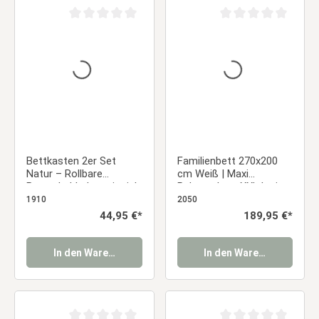
Durchschnittliche Bewertung von 0 von 5 Sternen
Durchschnittliche Be
Bettkasten 2er Set
Familienbett 270x200
Natur – Rollbare
cm Weiß | Maxi
Bettschubladen mit viel
Palettenbett XXL | mit
Stauraum | Leise, stabil
Lattenrost | Holz | auch
1910
2050
& platzsparend
einzeln stellbar
Regulärer Preis:
44,95 €*
Regulärer Preis:
189,95 €*
In den Warenkorb
In den Warenkorb