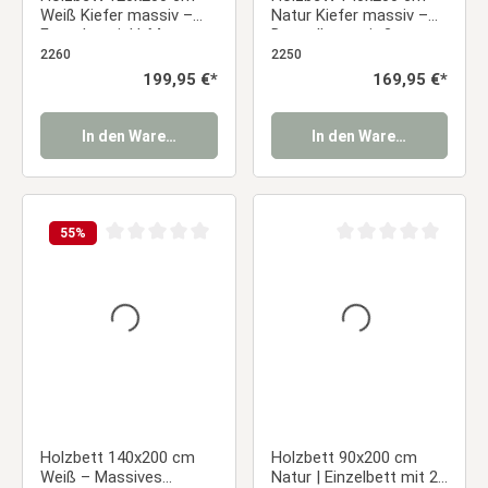
Weiß Kiefer massiv –
Natur Kiefer massiv –
Futonbett inkl. Matratze
Doppelbett mit 2
& Lattenrost
Bettkästen &
2260
2250
Lattenrost
Regulärer Preis:
199,95 €*
Regulärer Preis:
169,95 €*
In den Warenkorb
In den Warenkorb
55
%
Durchschnittliche Bewertung von 0 von 5 Sternen
Durchschnittliche Be
Holzbett 140x200 cm
Holzbett 90x200 cm
Weiß – Massives
Natur | Einzelbett mit 2