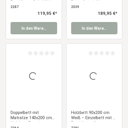
Bettkästen Schubläden
Doppelbett inkl.
Massivholzbett
Lattenrost
2287
2039
Palettenmöbel Bett
Regulärer Preis:
119,95 €*
Regulärer Preis:
189,95 €*
Holzbett
In den Warenkorb
In den Warenkorb
Durchschnittliche Bewertung von 0 von 5 Sternen
Durchschnittliche Be
Doppelbett mit
Holzbett 90x200 cm
Matratze 140x200 cm
Weiß – Einzelbett mit 2
Holzbett Futonbett
Bettkästen &