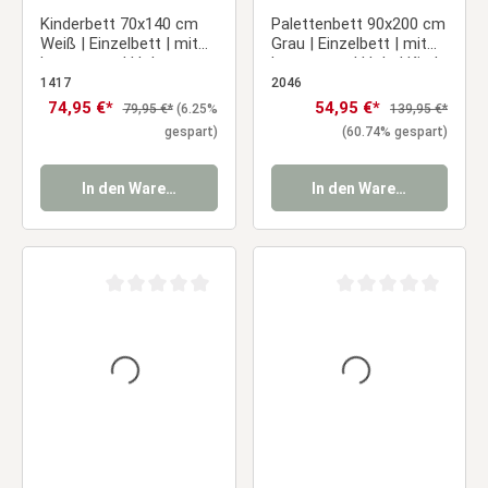
Kinderbett 70x140 cm
Palettenbett 90x200 cm
Weiß | Einzelbett | mit
Grau | Einzelbett | mit
Lattenrost | Holz
Lattenrost | Holz | Kind
Jugend Gast
1417
2046
Schlafzimmer
Verkaufspreis:
74,95 €*
Verkaufspreis:
54,95 €*
Regulärer Preis:
Regulärer Preis:
79,95 €*
(6.25%
139,95 €*
gespart)
(60.74% gespart)
In den Warenkorb
In den Warenkorb
Durchschnittliche Bewertung von 0 von 5 Sternen
Durchschnittliche Be