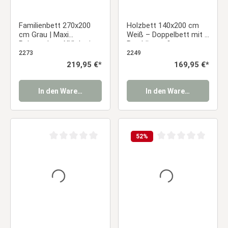
Familienbett 270x200
Holzbett 140x200 cm
cm Grau | Maxi
Weiß – Doppelbett mit 2
Palettenbett XXL | mit
Bettkästen &
Lattenrost | Holz | auch
Lattenrost
2273
2249
einzeln stellbar
Regulärer Preis:
219,95 €*
Regulärer Preis:
169,95 €*
In den Warenkorb
In den Warenkorb
52
%
Durchschnittliche Bewertung von 0 von 5 Sternen
Durchschnittliche Be