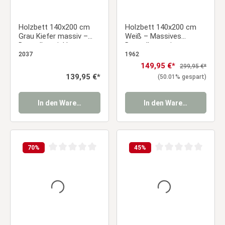
Holzbett 140x200 cm
Holzbett 140x200 cm
Grau Kiefer massiv –
Weiß – Massives
Doppelbett inkl.
Doppelbett mit
Lattenrost
Bettkasten &
2037
1962
Lattenrost
Verkaufspreis:
149,95 €*
Regulärer Preis:
299,95 €*
Regulärer Preis:
139,95 €*
(50.01% gespart)
In den Warenkorb
In den Warenkorb
70
%
45
%
Durchschnittliche Bewertung von 0 von 5 Sternen
Durchschnittliche Be