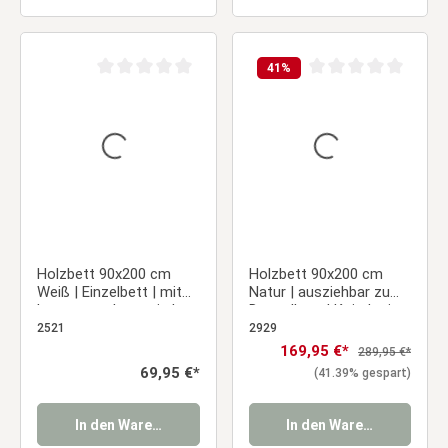
41
%
Durchschnittliche Bewertung von 0 von 5 Sternen
Durchschnittliche Be
Holzbett 90x200 cm
Holzbett 90x200 cm
Weiß | Einzelbett | mit
Natur | ausziehbar zum
Lattenrost | massiv |
Doppelbett | Koje | mit
Kind Jugend Gast
Lattenrost | Duo-Bett
2521
2929
Schlafzimmer
kombinierbar
Verkaufspreis:
169,95 €*
Regulärer Preis:
289,95 €*
Verwandlungsbett
Regulärer Preis:
69,95 €*
(41.39% gespart)
Multifunktionsbett
In den Warenkorb
In den Warenkorb