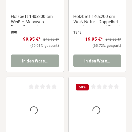
Holzbett 140x200 cm
Holzbett 140x200 cm
Weiß – Massives
Weiß Natur | Doppelbett
Doppelbett mit
| mit Lattenrost | Skandi
Lattenrost für Kinder-,
Style | Kind Jugend Gast
890
1843
Jugend- & Gästezimmer
Schlafzimmer
Verkaufspreis:
99,95 €*
Verkaufspreis:
119,95 €*
Regulärer Preis:
Regulärer Preis:
249,95 €*
349,95 €*
(60.01% gespart)
(65.72% gespart)
In den Warenkorb
In den Warenkorb
50
%
Durchschnittliche Bewertung von 0 von 5 Sternen
Durchschnittliche Be