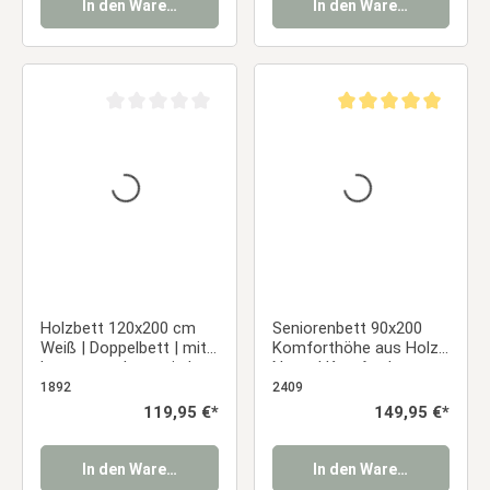
In den Warenkorb
In den Warenkorb
Durchschnittliche Bewertung von 0 von 5 Sternen
Durchschnittliche Be
Holzbett 120x200 cm
Seniorenbett 90x200
Weiß | Doppelbett | mit
Komforthöhe aus Holz
Lattenrost | massiv |
Natur | Komfortbett
Kind Jugend Gast
höhenverstellbar | ohne
1892
2409
Schlafzimmer
Lattenrost
Regulärer Preis:
119,95 €*
Regulärer Preis:
149,95 €*
In den Warenkorb
In den Warenkorb