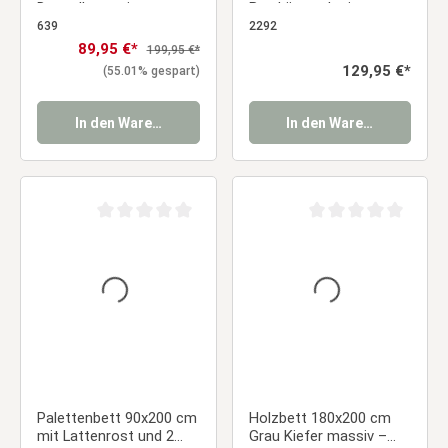
Doppelbett mit
Bettkästen | mit
Lattenrost für
Lattenrost | massiv |
639
2292
Jugendzimmer,
Kind Jugend Gast
Verkaufspreis:
89,95 €*
Regulärer Preis:
199,95 €*
Gästezimmer &
Schlafzimmer
Regulärer Preis:
129,95 €*
(55.01% gespart)
Schlafzimmer
In den Warenkorb
In den Warenkorb
Durchschnittliche Bewertung von 0 von 5 Sternen
Durchschnittliche Be
Palettenbett 90x200 cm
Holzbett 180x200 cm
mit Lattenrost und 2
Grau Kiefer massiv –