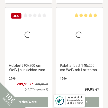
45
%
Durchschnittliche Bewertung von 0 von 5 Sternen
Durchschnittliche Be
Holzbett 90x200 cm
Palettenbett 140x200
Weiß | ausziehbar zum
cm Weiß mit Lattenrost
Doppelbett | mit
– Massivholz
Bettkasten | mit
Doppelbett im
2799
1966
Lattenrost |
modernen Design
Verkaufspreis:
209,95 €*
Regulärer Preis:
379,95 €*
Ausziehbett Duo-Bett
Regulärer Preis:
99,95 €*
(44.74% gespart)
Funktionsbett
10€
Rabatt
In den Warenkorb
In den Warenkorb