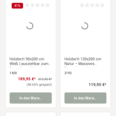
41
%
Durchschnittliche Bewertung von 0 von 5 Sternen
Durchschnittliche Be
Holzbett 90x200 cm
Holzbett 120x200 cm
Weiß | ausziehbar zum
Natur – Massives
Doppelbett | Koje | mit
Doppelbett mit
Lattenrost |
Lattenrost für Jugend-
1420
2192
Ausziehbett
& Gästezimmer
Verkaufspreis:
189,95 €*
Regulärer Preis:
319,95 €*
Funktionsbett Duo-Bett
Regulärer Preis:
119,95 €*
(40.63% gespart)
In den Warenkorb
In den Warenkorb