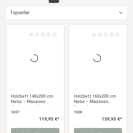
Seite
Seite
Durchschnittliche Bewertung von 0 von 5 Sternen
Durchschnittliche Be
Holzbett 140x200 cm
Holzbett 160x200 cm
Natur – Massives
Natur – Massives
Kieferndoppelbett mit
Doppelbett aus
Lattenrost für
Kiefernholz mit
1837
1838
Schlafzimmer, Jugend-
Lattenrost im modernen
Regulärer Preis:
119,95 €*
Regulärer Preis:
139,95 €*
& Gästezimmer
Design