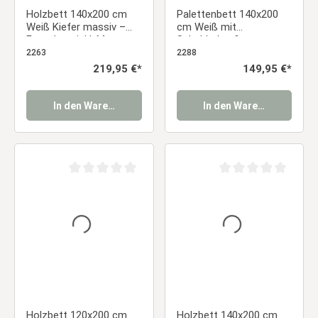
Holzbett 140x200 cm
Palettenbett 140x200
Weiß Kiefer massiv –
cm Weiß mit
Futonbett inkl. Matratze
Schubladen &
& Lattenrost
Lattenrost – Massivholz
2263
2288
Doppelbett mit
Regulärer Preis:
219,95 €*
Regulärer Preis:
149,95 €*
Stauraum
In den Warenkorb
In den Warenkorb
Durchschnittliche Bewertung von 0 von 5 Sternen
Durchschnittliche Be
Holzbett 120x200 cm
Holzbett 140x200 cm