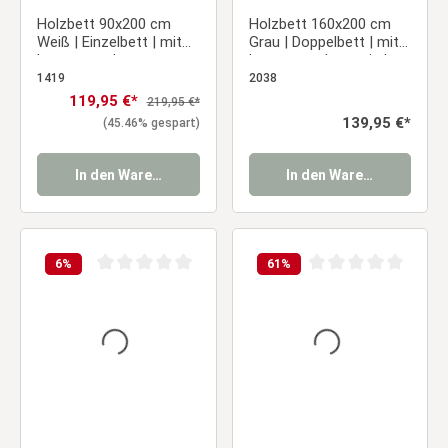
Holzbett 90x200 cm
Holzbett 160x200 cm
Weiß | Einzelbett | mit
Grau | Doppelbett | mit
Lattenrost |
Lattenrost | massiv |
Landhausstil | Kind
Kind Jugend Gast
1419
2038
Jugend Gast
Schlafzimmer
Verkaufspreis:
119,95 €*
Regulärer Preis:
219,95 €*
Schlafzimmer
Regulärer Preis:
139,95 €*
(45.46% gespart)
In den Warenkorb
In den Warenkorb
6
%
61
%
Durchschnittliche Bewertung von 0 von 5 Sternen
Durchschnittliche Be