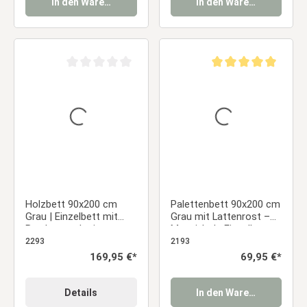
In den Warenkorb
In den Warenkorb
Durchschnittliche Bewertung von 0 von 5 Sternen
Durchschnittliche Be
Holzbett 90x200 cm
Palettenbett 90x200 cm
Grau | Einzelbett mit
Grau mit Lattenrost –
Bettkasten | mit
Massivholz Einzelbett
Lattenrost | massiv |
im modernen Design
2293
2193
Kind Jugend Gast
Regulärer Preis:
169,95 €*
Regulärer Preis:
69,95 €*
Schlafzimmer
Details
In den Warenkorb