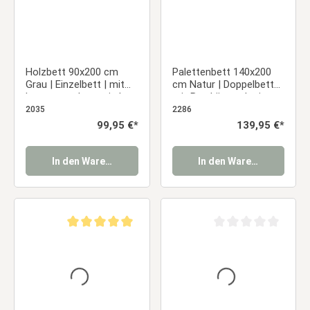
Holzbett 90x200 cm
Palettenbett 140x200
Grau | Einzelbett | mit
cm Natur | Doppelbett
Lattenrost | massiv |
mit Bettkästen | mit
Kind Jugend Gast
Lattenrost | Holz | Kind
2035
2286
Schlafzimmer
Jugend Gast
Regulärer Preis:
99,95 €*
Regulärer Preis:
139,95 €*
Schlafzimmer
In den Warenkorb
In den Warenkorb
Durchschnittliche Bewertung von 5 von 5 Sternen
Durchschnittliche Be