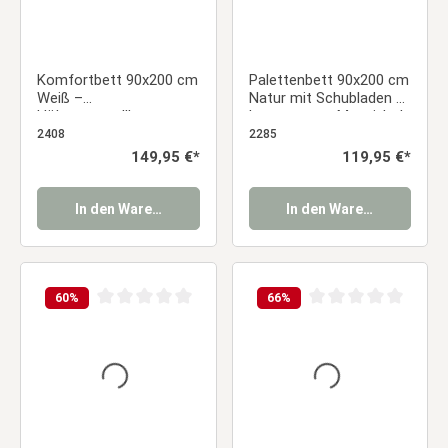
Komfortbett 90x200 cm
Palettenbett 90x200 cm
Weiß –
Natur mit Schubladen &
Höhenverstellbares
Lattenrost – Massivholz
Holzbett für Senioren &
Einzelbett mit Stauraum
2408
2285
Jugendliche
Regulärer Preis:
149,95 €*
Regulärer Preis:
119,95 €*
In den Warenkorb
In den Warenkorb
60
%
66
%
Durchschnittliche Bewertung von 0 von 5 Sternen
Durchschnittliche Be