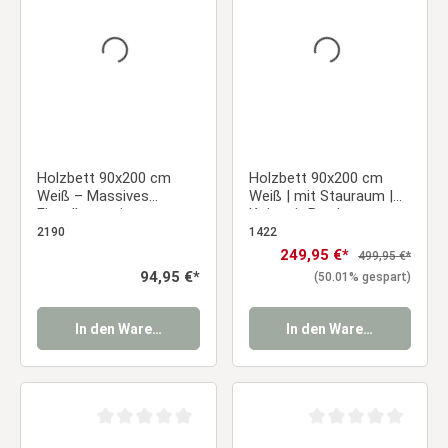
Holzbett 90x200 cm
Holzbett 90x200 cm
Weiß – Massives
Weiß | mit Stauraum |
Einzelbett mit
Koje mit Bettkasten
Lattenrost für Kinder-,
|mit Lattenrost | Kind
2190
1422
Jugend- & Gästezimmer
Jugend Gast
Verkaufspreis:
249,95 €*
Regulärer Preis:
499,95 €*
Schlafzimmer
Regulärer Preis:
94,95 €*
(50.01% gespart)
In den Warenkorb
In den Warenkorb
Durchschnittliche Bewertung von 0 von 5 Sternen
Durchschnittliche Be