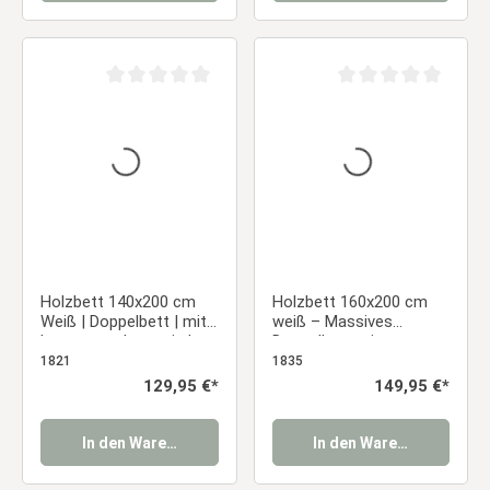
Durchschnittliche Bewertung von 0 von 5 Sternen
Durchschnittliche Be
Holzbett 140x200 cm
Holzbett 160x200 cm
Weiß | Doppelbett | mit
weiß – Massives
Lattenrost | massiv |
Doppelbett mit
Kind Jugend Gast
Lattenrost im modernen
1821
1835
Schlafzimmer
Skandi-Design
Regulärer Preis:
129,95 €*
Regulärer Preis:
149,95 €*
In den Warenkorb
In den Warenkorb