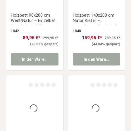
Holzbett 90x200 cm
Holzbett 140x200 cm
Weiß/Natur – Einzelbett
Natur Kiefer –
Skandi-Style inkl.
Doppelbett Skandi-Style
Lattenrost
inkl. Lattenrost
1842
1848
Verkaufspreis:
89,95 €*
Verkaufspreis:
159,95 €*
Regulärer Preis:
Regulärer Preis:
299,95 €*
289,95 €*
(70.01% gespart)
(44.84% gespart)
In den Warenkorb
In den Warenkorb
Durchschnittliche Bewertung von 0 von 5 Sternen
Durchschnittliche Be