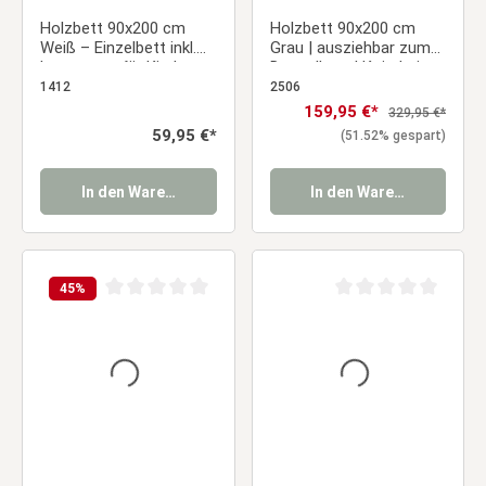
Holzbett 90x200 cm
Holzbett 90x200 cm
Weiß – Einzelbett inkl.
Grau | ausziehbar zum
Lattenrost für Kinder-,
Doppelbett | Koje |mit
Jugend- & Gästezimmer
Lattenrost | Duo-Bett
1412
2506
kombinierbar
Verkaufspreis:
159,95 €*
Regulärer Preis:
329,95 €*
Verwandlungsbett
Regulärer Preis:
59,95 €*
(51.52% gespart)
Multifunktionsbett
In den Warenkorb
In den Warenkorb
45
%
Durchschnittliche Bewertung von 0 von 5 Sternen
Durchschnittliche Be