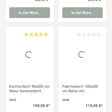
In den Warenkorb
In den Warenkorb
Durchschnittliche Bewertung von 5 von 5 Sternen
Durchschnittliche Be
Komfortbett 90x200 cm
Palettenbett 100x200
Natur Seniorenbett
cm Natur mit
höhenverstellbar mit
Schubladen &
Lattenrost Einzelbett
Lattenrost – Massivholz
2653
3038
Massivholz
Einzelbett für Jugend- &
Regulärer Preis:
199,95 €*
Regulärer Preis:
119,95 €*
Schlafzimmer