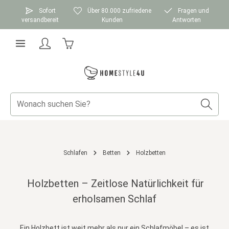
Zum Hauptinhalt springen
Sofort
Über 80.000 zufriedene
Fragen und
versandbereit
Kunden
Antworten
Warenkorb enthält 0 Positionen. Der Gesamtwer
Schlafen
Betten
Holzbetten
Holzbetten – Zeitlose Natürlichkeit für
erholsamen Schlaf
Ein Holzbett ist weit mehr als nur ein Schlafmöbel – es ist