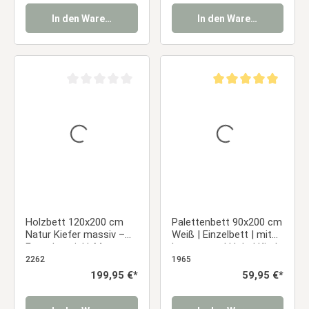
In den Warenkorb
In den Warenkorb
Durchschnittliche Bewertung von 0 von 5 Sternen
Durchschnittliche Be
Holzbett 120x200 cm
Palettenbett 90x200 cm
Natur Kiefer massiv –
Weiß | Einzelbett | mit
Futonbett inkl. Matratze
Lattenrost | Holz | Kind
& Lattenrost
Jugend Gast
2262
1965
Schlafzimmer
Regulärer Preis:
199,95 €*
Regulärer Preis:
59,95 €*