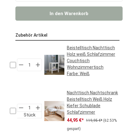
In den Warenkorb
Zubehör Artikel
Beistelltisch Nachttisch
Holz weiß Schlafzimmer
Couchtisch
Wohnzimmertisch
Farbe:
Weiß
Regulärer Preis:
39,95 €*
Nachttisch Nachtschrank
Beistelltisch Weiß Holz
Kiefer Schublade
Schlafzimmer
Stück
Verkaufspreis:
Regulärer Preis:
44,95 €*
119,95 €*
(62.53%
gespart)