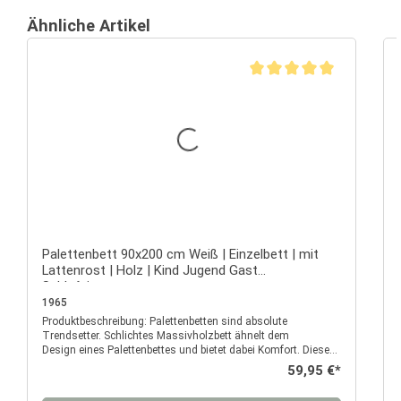
Ähnliche Artikel
Durchschnittliche Bewertu
Palettenbett 90x200 cm Weiß | Einzelbett | mit
Lattenrost | Holz | Kind Jugend Gast
Schlafzimmer
1965
Produktbeschreibung: Palettenbetten sind absolute
P
Trendsetter. Schlichtes Massivholzbett ähnelt dem
Design eines Palettenbettes und bietet dabei Komfort. Dieses
Modell begeistert vor allem durch seine natürliche Schönheit,
Regulärer Preis:
59,95 €*
die moderne Ausführung und die stabilen Verarbeitung.
Palettenmöbel bringen den Do-It-Youself Trend direkt in Ihr