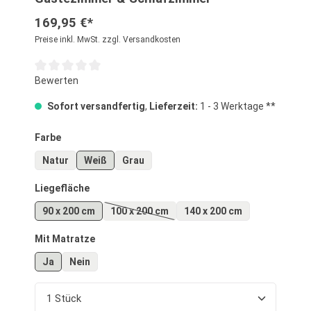
169,95 €*
Preise inkl. MwSt. zzgl. Versandkosten
Durchschnittliche Bewertung von 0 von 5 Sternen
Bewerten
Sofort versandfertig
,
Lieferzeit:
1 - 3 Werktage **
auswählen
Farbe
Natur
Weiß
Grau
auswählen
Liegefläche
90 x 200 cm
100 x 200 cm
140 x 200 cm
(Diese Option ist zurzeit nicht verfügbar.)
auswählen
Mit Matratze
Ja
Nein
Produkt Anzahl: Gib den gewünschten Wert ein o