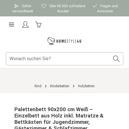
Zum Hauptinhalt springen
Sofort
Über 80.000 zufriedene
Fragen und
versandbereit
Kunden
Antworten
Warenkorb enthält 0 Positionen. Der Gesamtwer
Kind
Kinderbetten
Holzbetten
Bildergalerie überspringen
Palettenbett 90x200 cm Weiß –
Einzelbett aus Holz inkl. Matratze &
Bettkästen für Jugendzimmer,
Gästezimmer & Schlafzimmer