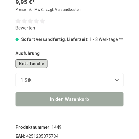
9,95 €*
Preise inkl. MwSt. zzgl. Versandkosten
Durchschnittliche Bewertung von 0 von 5 Sternen
Bewerten
Sofort versandfertig
,
Lieferzeit:
1 - 3 Werktage **
auswählen
Ausführung
Bett Tasche
Produkt Anzahl: Gib den gewünschten Wert ein o
In den Warenkorb
Produktnummer:
1449
EAN:
4251285375734