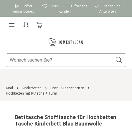
Zum Hauptinhalt springen
Sofort
Über 80.000 zufriedene
Fragen und
versandbereit
Kunden
Antworten
Warenkorb enthält 0 Positionen. Der Gesamtwer
Kind
Kinderbetten
Hoch- & Etagenbetten
Hochbetten mit Rutsche + Turm
Bildergalerie überspringen
Betttasche Stofftasche für Hochbetten
Tasche Kinderbett Blau Baumwolle