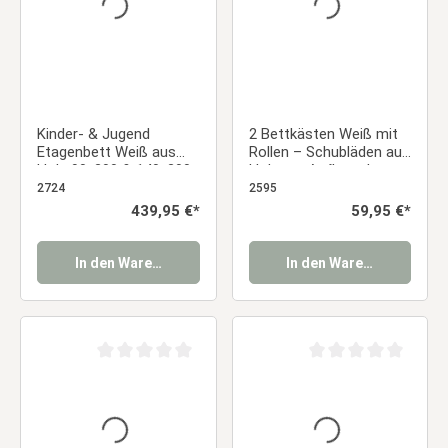
Kinder- & Jugend
2 Bettkästen Weiß mit
Etagenbett Weiß aus
Rollen – Schubläden aus
Holz 90x200 & 140x200
Holz zur Aufbewahrung
cm mit 2 Bettkästen
2724
2595
und 2 Matratzen
Regulärer Preis:
439,95 €*
Regulärer Preis:
59,95 €*
In den Warenkorb
In den Warenkorb
Durchschnittliche Bewertung von 0 von 5 Sternen
Durchschnittliche Be