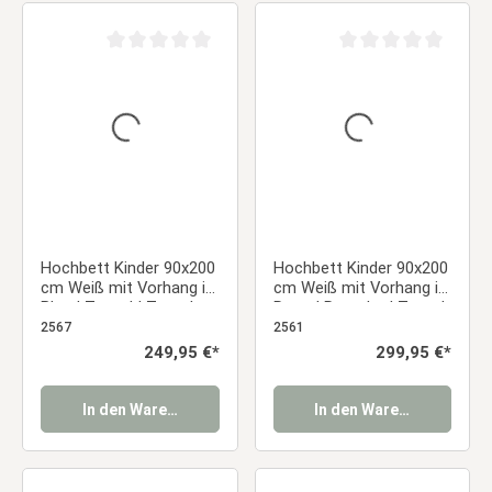
Durchschnittliche Bewertung von 0 von 5 Sternen
Durchschnittliche Be
Hochbett Kinder 90x200
Hochbett Kinder 90x200
cm Weiß mit Vorhang in
cm Weiß mit Vorhang in
Blau | Tunnel | Turm |
Rosa | Rutsche | Turm |
Rutsche | mit
| Tunnel |mit Lattenrost
2567
2561
Lattenrost
| mit Matratze
Regulärer Preis:
249,95 €*
Regulärer Preis:
299,95 €*
In den Warenkorb
In den Warenkorb