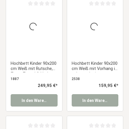
Durchschnittliche Bewertung von 0 von 5 Sternen
Durchschnittliche Be
Hochbett Kinder 90x200
Hochbett Kinder 90x200
cm Weiß mit Rutsche,
cm Weiß mit Vorhang in
Turm, Tunnel & Vorhang
schwarz | mit
Sterne Grau
Lattenrost
1887
2538
Regulärer Preis:
249,95 €*
Regulärer Preis:
159,95 €*
In den Warenkorb
In den Warenkorb