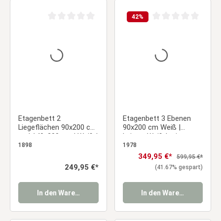
42
%
Durchschnittliche Bewertung von 0 von 5 Sternen
Durchschnittliche Be
Etagenbett 2
Etagenbett 3 Ebenen
Liegeflächen 90x200 cm
90x200 cm Weiß |
und 140x200 cm | Weiß |
Leitern Weiß | mit
Holz
Lattenrost
1898
1978
Verkaufspreis:
349,95 €*
Regulärer Preis:
599,95 €*
Regulärer Preis:
249,95 €*
(41.67% gespart)
In den Warenkorb
In den Warenkorb