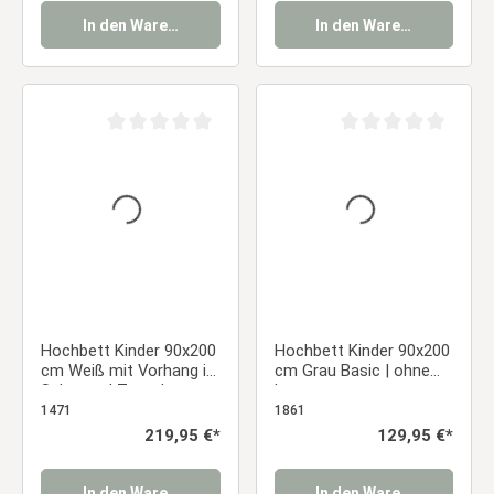
In den Warenkorb
In den Warenkorb
Durchschnittliche Bewertung von 0 von 5 Sternen
Durchschnittliche Be
Hochbett Kinder 90x200
Hochbett Kinder 90x200
cm Weiß mit Vorhang in
cm Grau Basic | ohne
Schwarz | Turm |
Lattenrost
Rutsche | ohne
1471
1861
Lattenrost
Regulärer Preis:
219,95 €*
Regulärer Preis:
129,95 €*
In den Warenkorb
In den Warenkorb