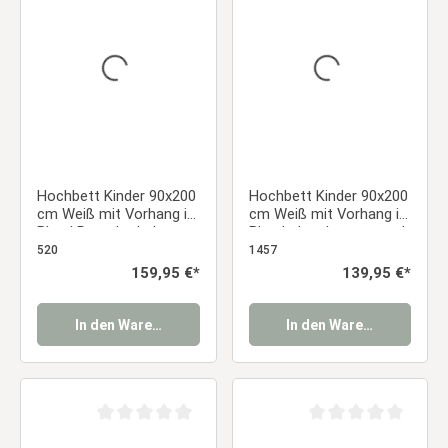
Durchschnittliche Bewertung von 0 von 5 Sternen
Durchschnittliche Be
Hochbett Kinder 90x200
Hochbett Kinder 90x200
cm Weiß mit Vorhang in
cm Weiß mit Vorhang in
Blau | Rutsche | ohne
Blau | ohne Lattenrost |
Lattenrost | Jungen
für Jungen
520
1457
Regulärer Preis:
159,95 €*
Regulärer Preis:
139,95 €*
In den Warenkorb
In den Warenkorb
Durchschnittliche Bewertung von 0 von 5 Sternen
Durchschnittliche Be