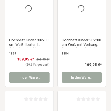
Hochbett Kinder 90x200
Hochbett Kinder 90x200
cm Weiß | Leiter |
cm Weiß mit Vorhang
Schreibtisch inkl.
Sterne | Rutsche | ohne
Lattenrost
1899
1884
Verkaufspreis:
189,95 €*
Regulärer Preis:
269,95 €*
Regulärer Preis:
169,95 €*
(29.64% gespart)
In den Warenkorb
In den Warenkorb
Durchschnittliche Bewertung von 0 von 5 Sternen
Durchschnittliche Be