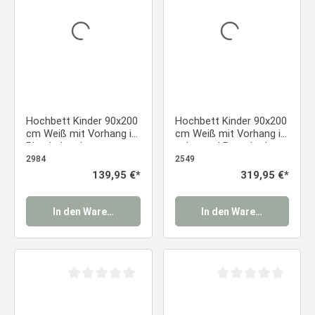
Hochbett Kinder 90x200
Hochbett Kinder 90x200
cm Weiß mit Vorhang in
cm Weiß mit Vorhang in
Blau | ohne Lattenrost
schwarz | Rutsche |
Turm | mit Lattenrost |
2984
2549
mit Matratze | Pirat |
Regulärer Preis:
139,95 €*
Regulärer Preis:
319,95 €*
Junge
In den Warenkorb
In den Warenkorb
Durchschnittliche Bewertung von 0 von 5 Sternen
Durchschnittliche Be