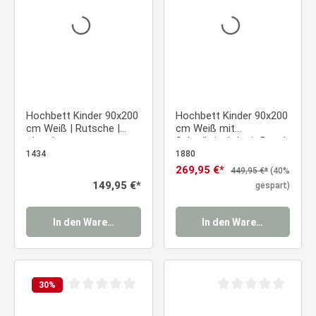
Hochbett Kinder 90x200
Hochbett Kinder 90x200
cm Weiß | Rutsche |
cm Weiß mit
ohne Lattenrost
Schreibtisch | mit Regal
| mit Lattenrost
1434
1880
Verkaufspreis:
269,95 €*
Regulärer Preis:
449,95 €*
(40%
Regulärer Preis:
149,95 €*
gespart)
In den Warenkorb
In den Warenkorb
30
%
Durchschnittliche Bewertung von 0 von 5 Sternen
Durchschnittliche Be