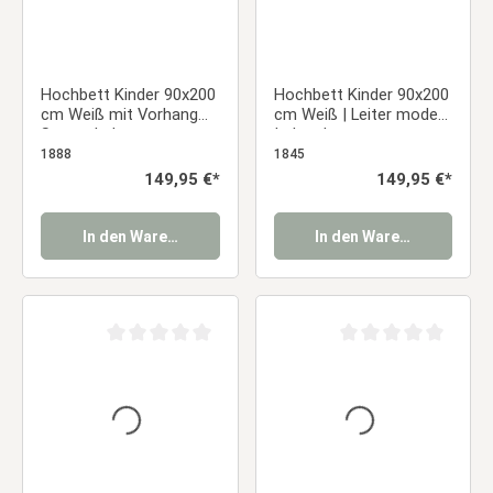
Hochbett Kinder 90x200
Hochbett Kinder 90x200
cm Weiß mit Vorhang
cm Weiß | Leiter modern
Sterne | ohne
| ohne Lattenrost
Lattenrost
1888
1845
Regulärer Preis:
149,95 €*
Regulärer Preis:
149,95 €*
In den Warenkorb
In den Warenkorb
Durchschnittliche Bewertung von 0 von 5 Sternen
Durchschnittliche Be