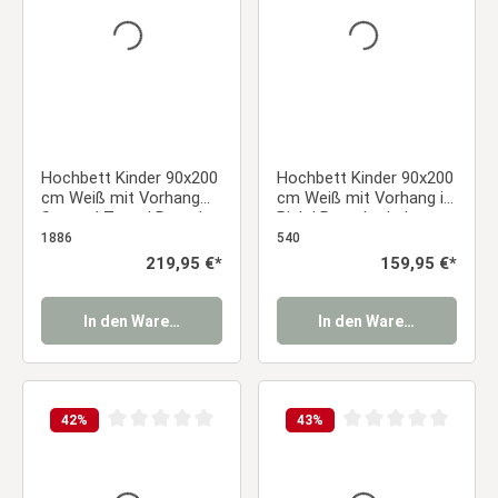
Hochbett Kinder 90x200
Hochbett Kinder 90x200
cm Weiß mit Vorhang
cm Weiß mit Vorhang in
Sterne | Turm | Rutsche
Pink | Rutsche | ohne
| ohne Lattenrost
Lattenrost
1886
540
Regulärer Preis:
219,95 €*
Regulärer Preis:
159,95 €*
In den Warenkorb
In den Warenkorb
42
%
43
%
Durchschnittliche Bewertung von 0 von 5 Sternen
Durchschnittliche Be