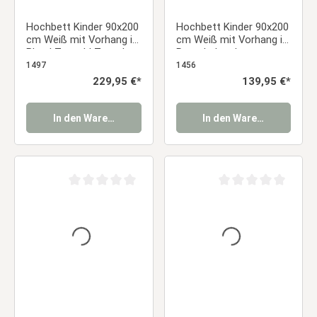
Hochbett Kinder 90x200
Hochbett Kinder 90x200
cm Weiß mit Vorhang in
cm Weiß mit Vorhang in
Blau | Tunnel | Turm |
Rosa | ohne Lattenrost
Rutsche | ohne
1497
1456
Lattenrost | Jungen
Regulärer Preis:
229,95 €*
Regulärer Preis:
139,95 €*
In den Warenkorb
In den Warenkorb
Durchschnittliche Bewertung von 0 von 5 Sternen
Durchschnittliche Be