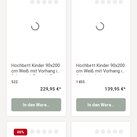
Durchschnittliche Bewertung von 0 von 5 Sternen
Durchschnittliche Be
Hochbett Kinder 90x200
Hochbett Kinder 90x200
cm Weiß mit Vorhang in
cm Weiß mit Vorhang in
Schwarz | Tunnel | Turm
Schwarz | ohne
| Rutsche | ohne
Lattenrost | Pirat | Bett
522
1455
Lattenrost
für Jungen
Regulärer Preis:
229,95 €*
Regulärer Preis:
139,95 €*
In den Warenkorb
In den Warenkorb
46
%