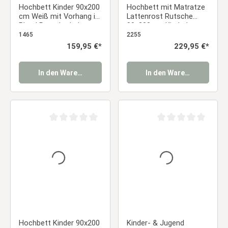
Hochbett Kinder 90x200
Hochbett mit Matratze
cm Weiß mit Vorhang in
Lattenrost Rutsche
Blau | Rutsche | ohne
90x200 cm Kinderbett
Lattenrost | Jungen
Weiß Massiv
1465
2255
Regulärer Preis:
159,95 €*
Regulärer Preis:
229,95 €*
In den Warenkorb
In den Warenkorb
Durchschnittliche Bewertung von 0 von 5 Sternen
Durchschnittliche Be
Hochbett Kinder 90x200
Kinder- & Jugend