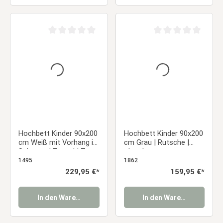
Durchschnittliche Bewertung von 0 von 5 Sternen
Durchschnittliche Be
Hochbett Kinder 90x200
Hochbett Kinder 90x200
cm Weiß mit Vorhang in
cm Grau | Rutsche |
Schwarz | Tunnel | Turm
ohne Lattenrost
| Rutsche | ohne
1495
1862
Lattenrost | Pirat |
Regulärer Preis:
229,95 €*
Regulärer Preis:
159,95 €*
Jungen
In den Warenkorb
In den Warenkorb