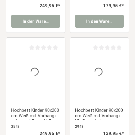
Lattenrost
Regulärer Preis:
249,95 €*
Regulärer Preis:
179,95 €*
In den Warenkorb
In den Warenkorb
Durchschnittliche Bewertung von 0 von 5 Sternen
Durchschnittliche Be
Hochbett Kinder 90x200
Hochbett Kinder 90x200
cm Weiß mit Vorhang in
cm Weiß mit Vorhang in
schwarz | Tunnel | Turm
Lila Beige | ohne
| Rutsche | mit
Lattenrost
2543
2948
Lattenrost | Pirat |
Regulärer Preis:
249,95 €*
Regulärer Preis:
139,95 €*