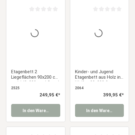
Durchschnittliche Bewertung von 0 von 5 Sternen
Durchschnittliche Be
Etagenbett 2
Kinder- und Jugend
Liegeflächen 90x200 cm
Etagenbett aus Holz in
und 140x200 cm | Grau |
Weiß – 90x200 &
mit Lattenrost
140x200 cm mit
2525
2064
Lattenrost und
Regulärer Preis:
249,95 €*
Regulärer Preis:
399,95 €*
Matratzen
In den Warenkorb
In den Warenkorb