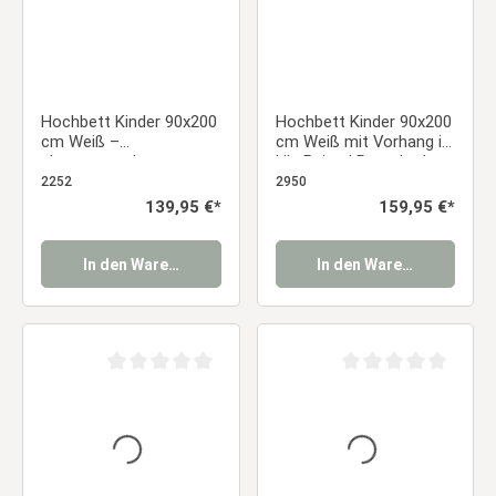
Hochbett Kinder 90x200
Hochbett Kinder 90x200
cm Weiß –
cm Weiß mit Vorhang in
platzsparendes
Lila Beige | Rutsche |
Kinderbett mit Leiter &
ohne Lattenrost
2252
2950
Lattenrost
Regulärer Preis:
139,95 €*
Regulärer Preis:
159,95 €*
In den Warenkorb
In den Warenkorb
Durchschnittliche Bewertung von 0 von 5 Sternen
Durchschnittliche Be