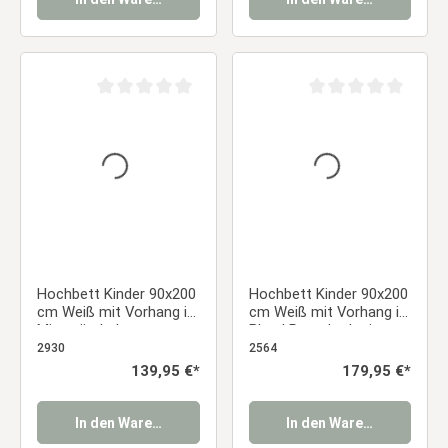
Durchschnittliche Bewertung von 0 von 5 Sternen
Durchschnittliche Be
Hochbett Kinder 90x200
Hochbett Kinder 90x200
cm Weiß mit Vorhang in
cm Weiß mit Vorhang in
Mintgrün | ohne
Blau | Rutsche | mit
Lattenrost
Lattenrost
2930
2564
Regulärer Preis:
139,95 €*
Regulärer Preis:
179,95 €*
In den Warenkorb
In den Warenkorb