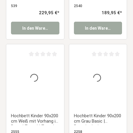
Turm, Tunnel & Vorhang
schwarz | Rutsche | mit
in Pink
Lattenrost
539
2540
Regulärer Preis:
229,95 €*
Regulärer Preis:
189,95 €*
In den Warenkorb
In den Warenkorb
Durchschnittliche Bewertung von 0 von 5 Sternen
Durchschnittliche Be
Hochbett Kinder 90x200
Hochbett Kinder 90x200
cm Weiß mit Vorhang in
cm Grau Basic |
Rosa | Tunnel | Turm |
Rutsche | mit
Rutsche | mit
Lattenrost
2555
2258