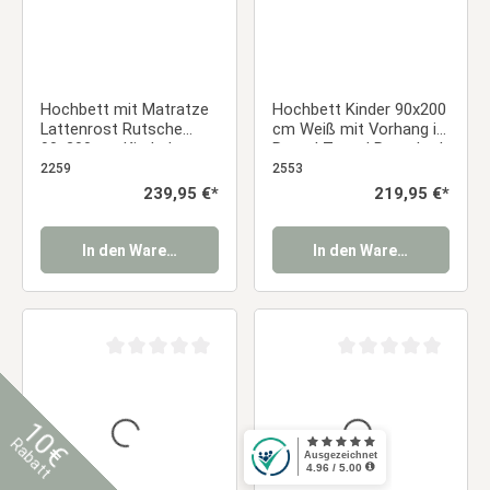
Hochbett mit Matratze
Hochbett Kinder 90x200
Lattenrost Rutsche
cm Weiß mit Vorhang in
90x200 cm Kinderbett
Rosa | Turm | Rutsche |
Grau Massiv
mit Lattenrost
2259
2553
Regulärer Preis:
239,95 €*
Regulärer Preis:
219,95 €*
In den Warenkorb
In den Warenkorb
Durchschnittliche Bewertung von 0 von 5 Sternen
Durchschnittliche Be
10€
Rabatt