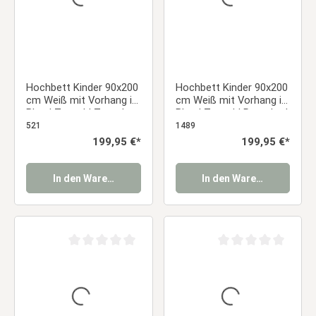
Hochbett Kinder 90x200
Hochbett Kinder 90x200
cm Weiß mit Vorhang in
cm Weiß mit Vorhang in
Blau | Tunnel | Turm |
Blau | Tunnel | Rutsche |
Rutsche | ohne
ohne Lattenrost
521
1489
Lattenrost
Regulärer Preis:
199,95 €*
Regulärer Preis:
199,95 €*
In den Warenkorb
In den Warenkorb
Durchschnittliche Bewertung von 0 von 5 Sternen
Durchschnittliche Be