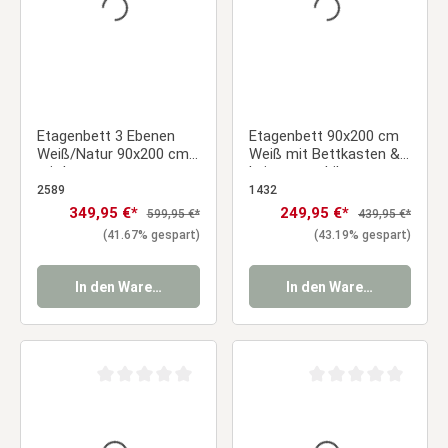
Etagenbett 3 Ebenen
Etagenbett 90x200 cm
Weiß/Natur 90x200 cm
Weiß mit Bettkasten &
mit Lattenrost
Leiter – stabiles
Kinderbett mit
2589
1432
Lattenrost
Verkaufspreis:
349,95 €*
Verkaufspreis:
249,95 €*
Regulärer Preis:
Regulärer Preis:
599,95 €*
439,95 €*
(41.67% gespart)
(43.19% gespart)
In den Warenkorb
In den Warenkorb
Durchschnittliche Bewertung von 0 von 5 Sternen
Durchschnittliche Be