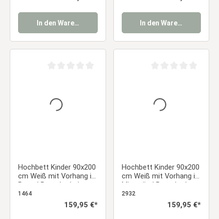
Junge
In den Warenkorb
In den Warenkorb
Durchschnittliche Bewertung von 0 von 5 Sternen
Durchschnittliche Be
Hochbett Kinder 90x200
Hochbett Kinder 90x200
cm Weiß mit Vorhang in
cm Weiß mit Vorhang in
Rosa | Rutsche | ohne
Mintgrün | Rutsche |
Lattenrost
ohne Lattenrost
1464
2932
Regulärer Preis:
159,95 €*
Regulärer Preis:
159,95 €*