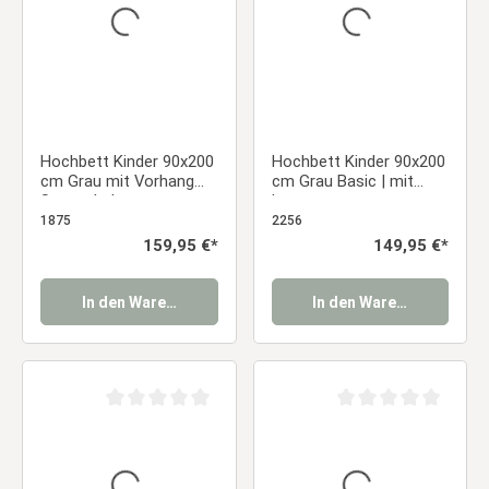
Hochbett Kinder 90x200
Hochbett Kinder 90x200
cm Grau mit Vorhang
cm Grau Basic | mit
Sterne | ohne
Lattenrost
Lattenrost
1875
2256
Regulärer Preis:
159,95 €*
Regulärer Preis:
149,95 €*
In den Warenkorb
In den Warenkorb
Durchschnittliche Bewertung von 0 von 5 Sternen
Durchschnittliche Be