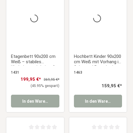
Durchschnittliche Bewertung von 0 von 5 Sternen
Durchschnittliche Be
Etagenbett 90x200 cm
Hochbett Kinder 90x200
Weiß – stabiles
cm Weiß mit Vorhang in
Kinderbett mit Leiter &
Schwarz | Rutsche |
Lattenrost für
ohne Lattenrost | Pirat |
1431
1463
Geschwisterzimmer
Jungen
Verkaufspreis:
199,95 €*
Regulärer Preis:
369,95 €*
Regulärer Preis:
159,95 €*
(45.95% gespart)
In den Warenkorb
In den Warenkorb