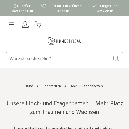
Zum Hauptinhalt springen
Sofort
Über 80.000 zufriedene
Fragen und
versandbereit
Kunden
Antworten
Warenkorb enthält 0 Positionen. Der Gesamtwer
Kind
Kinderbetten
Hoch- & Etagenbetten
Unsere Hoch- und Etagenbetten – Mehr Platz
zum Träumen und Wachsen
Unsere Hoch- und Etagenbetten sind weit mehr als nur