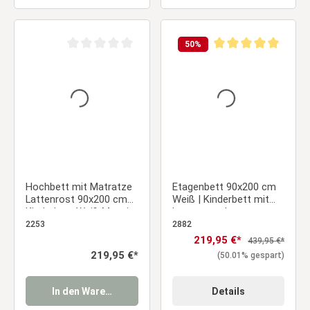
50
%
Durchschnittliche Bewertung von 0 von 5 Sternen
Durchschnittliche Be
Hochbett mit Matratze
Etagenbett 90x200 cm
Lattenrost 90x200 cm
Weiß | Kinderbett mit
Kinderbett Weiß Massiv
Lattenrost |
Rausfallschutz |
2253
2882
Umbaubar | Holz massiv
Verkaufspreis:
219,95 €*
Regulärer Preis:
439,95 €*
Regulärer Preis:
219,95 €*
(50.01% gespart)
In den Warenkorb
Details