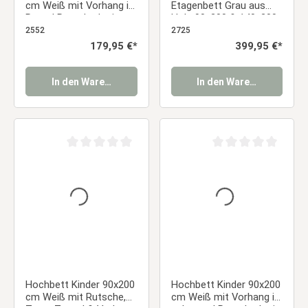
cm Weiß mit Vorhang in
Etagenbett Grau aus
Rosa | Rutsche | mit
Holz 90x200 & 140x200
Lattenrost
cm mit 2 Matratzen
2552
2725
Regulärer Preis:
179,95 €*
Regulärer Preis:
399,95 €*
In den Warenkorb
In den Warenkorb
Durchschnittliche Bewertung von 0 von 5 Sternen
Durchschnittliche Be
Hochbett Kinder 90x200
Hochbett Kinder 90x200
cm Weiß mit Rutsche,
cm Weiß mit Vorhang in