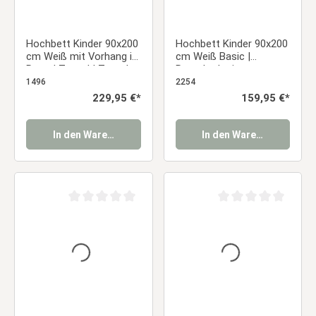
Hochbett Kinder 90x200
Hochbett Kinder 90x200
cm Weiß mit Vorhang in
cm Weiß Basic |
Rosa | Tunnel | Turm |
Rutsche | mit
Rutsche | ohne
Lattenrost | ohne
1496
2254
Lattenrost
Vorhänge
Regulärer Preis:
229,95 €*
Regulärer Preis:
159,95 €*
In den Warenkorb
In den Warenkorb
Durchschnittliche Bewertung von 0 von 5 Sternen
Durchschnittliche Be