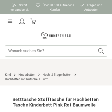
Zum Hauptinhalt springen
Sofort
Über 80.000 zufriedene
Fragen und
versandbereit
Kunden
Antworten
Warenkorb enthält 0 Positionen. Der Gesamtwer
Kind
Kinderbetten
Hoch- & Etagenbetten
Hochbetten mit Rutsche + Turm
Bildergalerie überspringen
Betttasche Stofftasche für Hochbetten
Tasche Kinderbett Pink Rot Baumwolle