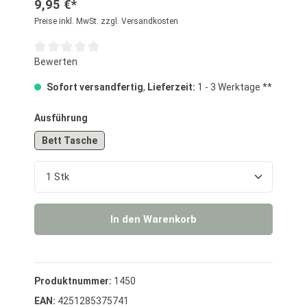
9,95 €*
Preise inkl. MwSt. zzgl. Versandkosten
Durchschnittliche Bewertung von 0 von 5 Sternen
Bewerten
Sofort versandfertig
,
Lieferzeit:
1 - 3 Werktage **
auswählen
Ausführung
Bett Tasche
Produkt Anzahl: Gib den gewünschten Wert ein o
In den Warenkorb
Produktnummer:
1450
EAN:
4251285375741