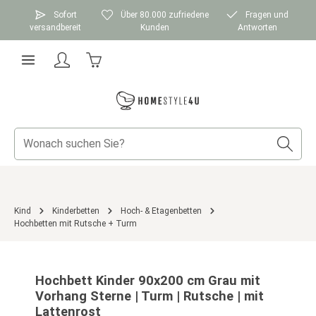
Zum Hauptinhalt springen
Sofort
Über 80.000 zufriedene
Fragen und
versandbereit
Kunden
Antworten
Warenkorb enthält 0 Positionen. Der Gesamtwer
Kind
Kinderbetten
Hoch- & Etagenbetten
Hochbetten mit Rutsche + Turm
Bildergalerie überspringen
Hochbett Kinder 90x200 cm Grau mit
Vorhang Sterne | Turm | Rutsche | mit
Lattenrost