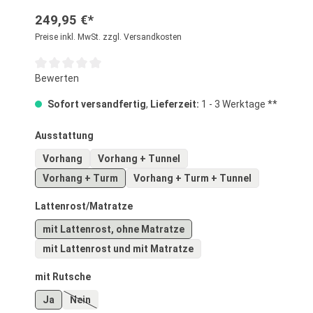
249,95 €*
Preise inkl. MwSt. zzgl. Versandkosten
Durchschnittliche Bewertung von 0 von 5 Sternen
Bewerten
Sofort versandfertig
,
Lieferzeit:
1 - 3 Werktage **
auswählen
Ausstattung
Vorhang
Vorhang + Tunnel
Vorhang + Turm
Vorhang + Turm + Tunnel
auswählen
Lattenrost/Matratze
mit Lattenrost, ohne Matratze
mit Lattenrost und mit Matratze
auswählen
mit Rutsche
Ja
Nein
(Diese Option ist zurzeit nicht verfügbar.)