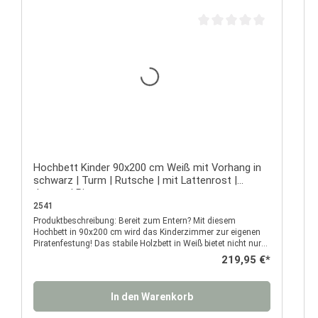
Durchschnittliche Bewertu
Hochbett Kinder 90x200 cm Weiß mit Vorhang in
schwarz | Turm | Rutsche | mit Lattenrost |
Jungen | Pirat
2541
Produktbeschreibung: Bereit zum Entern? Mit diesem
P
Hochbett in 90x200 cm wird das Kinderzimmer zur eigenen
Piratenfestung! Das stabile Holzbett in Weiß bietet nicht nur
einen sicheren Schlafplatz, sondern verwandelt sich mit
Regulärer Preis:
219,95 €*
Turm, Rutsche und dem schwarz-weißen Piratenvorhang in
ein echtes Abenteuerlager für kleine Freibeuter. Über die
robuste Leiter geht’s hinauf in die gemütliche Koje – hoch
In den Warenkorb
oben über dem Deck. Von dort aus kann dein Kind nicht nur
träumen, sondern auch blitzschnell über die seitliche Rutsche