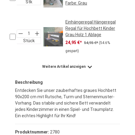
Stk
Farbe:
Grau
Regulärer Preis:
39,95 €*
Einhängeregal Hängeregal
Regal für Hochbett Kinder
Grau Holz 1 Ablage
Stück
Verkaufspreis:
Regulärer Preis:
24,95 €*
54,95 €*
(54.6%
gespart)
Weitere Artikel anzeigen
Beschreibung
Entdecken Sie unser zauberhaftes graues Hochbett
90x200 cm mit Rutsche, Turm und Sternenmuster-
Vorhang. Das stabile und sichere Bett verwandelt
jedes Kinderzimmer in einen Spiel- und Traumplatz.
Ein echtes Highlight für Ihr Kind!
Produktnummer:
2780