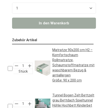
Produkt Anzahl: Gib den gewünschten Wert ein o
In den Warenkorb
Zubehör Artikel
Matratze 90x200 cm H2 –
Komfortschaum
Rollmatratze,
Schaumstoffmatratze mit
waschbarem Bezug &
Stück
antiallergen
Größe:
90 x 200 cm
Regulärer Preis:
69,95 €*
Tunnel Bogen Zelt Bettzelt
grau Bettdach Spieltunnel
Höhle Hochbett Kinderbet