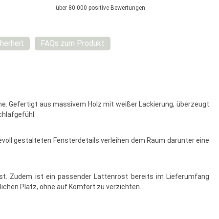
über 80.000 positive Bewertungen
herheit
FAQs zum Produkt
ume. Gefertigt aus massivem Holz mit weißer Lackierung, überzeugt
chlafgefühl.
bevoll gestalteten Fensterdetails verleihen dem Raum darunter eine
sst. Zudem ist ein passender Lattenrost bereits im Lieferumfang
ichen Platz, ohne auf Komfort zu verzichten.