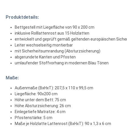
Produktdetails:
Bettgestell mit Liegefläche von 90 x 200 cm
inklusive Rolllattenrost aus 15 Holzlatten
entwickelt und geprüft gemäß geltenden europäischen Siche
Leiter wechselseitig montierbar
mit Sicherheitsumrandung (Absturzsicherung)
abgerundete Kanten und Pfosten
umlaufender Stoffvorhang in modernen Blau Tönen
Maße:
Außenmaße (BxHxT): 207,5 x 110 x 99,5 cm
Liegefläche: 90x200 cm
Höhe unter dem Bett: 75 cm
Höhe Absturzsicherung: 26 cm
Einlegetiefe Matratze: 4 cm
Pfostenstärke: 5 cm
Maße je Holzlatte Lattenrost (BxHxT): 90 x 1,3 x 6 cm