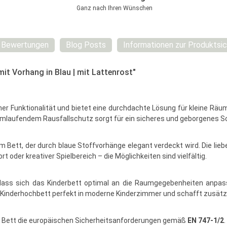
Ganz nach Ihren Wünschen
Bewertungen
Blog Posts
Informationen zur Produktsic
t Vorhang in Blau | mit Lattenrost"
her Funktionalität und bietet eine durchdachte Lösung für kleine Rä
t umlaufendem Rausfallschutz sorgt für ein sicheres und geborgenes S
dem Bett, der durch blaue Stoffvorhänge elegant verdeckt wird. Die lie
 oder kreativer Spielbereich – die Möglichkeiten sind vielfältig.
 sodass sich das Kinderbett optimal an die Raumgegebenheiten anpa
s Kinderhochbett perfekt in moderne Kinderzimmer und schafft zusätzl
das Bett die europäischen Sicherheitsanforderungen gemäß
EN 747-1/2
.