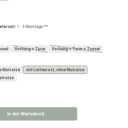
g von 0 von 5 Sternen
eferzeit:
1 - 3 Werktage **
+ Tunnel
Vorhang + Turm
Vorhang + Turm + Tunnel
(Diese Option ist zurzeit nicht verfügbar.)
(Diese Option ist zurzeit nicht 
ählen
e Matratze
mit Lattenrost, ohne Matratze
atratze
 Gib den gewünschten Wert ein oder benut
In den Warenkorb