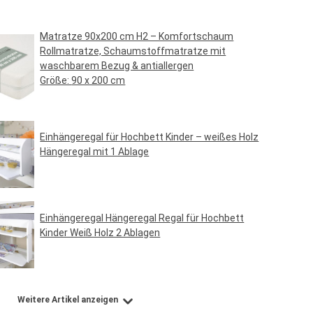
Matratze 90x200 cm H2 – Komfortschaum
Rollmatratze, Schaumstoffmatratze mit
waschbarem Bezug & antiallergen
Größe:
90 x 200 cm
Regulärer Preis:
69,95 €*
Einhängeregal für Hochbett Kinder – weißes Holz
Hängeregal mit 1 Ablage
Regulärer Preis:
24,95 €*
Einhängeregal Hängeregal Regal für Hochbett
Kinder Weiß Holz 2 Ablagen
Regulärer Preis:
29,95 €*
Weitere Artikel anzeigen