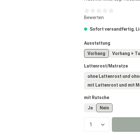
Durchschnittliche Bewertun
Bewerten
Sofort versandfertig
,
Li
auswählen
Ausstattung
Vorhang
Vorhang 
ausw
Lattenrost/Matratze
ohne Lattenrost und ohn
mit Lattenrost und mit M
auswählen
mit Rutsche
Ja
Nein
Produkt Anzahl: