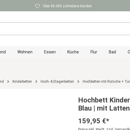
Über 80.000 zufriedene Kunden
end
Wohnen
Essen
Küche
Flur
Bad
O
ind
Kinderbetten
Hoch- & Etagenbetten
Hochbetten mit Rutsche + Tu
Hochbett Kinder
Blau | mit Latte
159,95 €*
Preise inkl. MwSt. zzgl. Versand