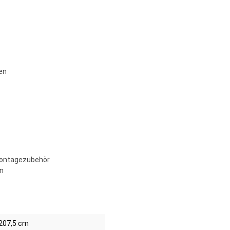
en
 Montagezubehör
en
207,5 cm