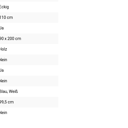
Eckig
110 cm
Ja
90 x 200 cm
Holz
Nein
Ja
Nein
Blau, Weiß
99,5 cm
Nein