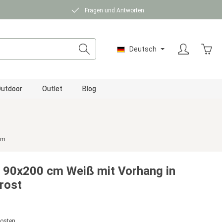
Fragen und Antworten
Ware
Deutsch
utdoor
Outlet
Blog
rm
 90x200 cm Weiß mit Vorhang in
nrost
kosten