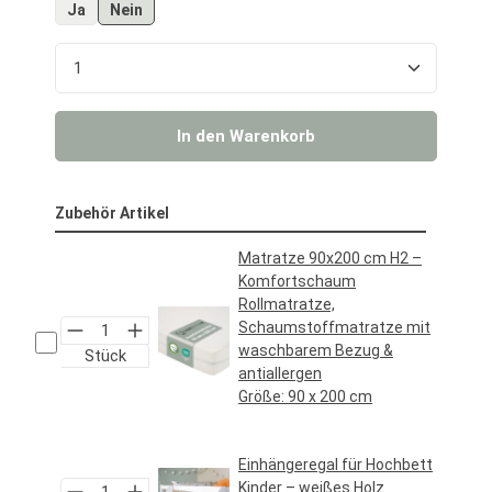
Ja
Nein
Produkt Anzahl: Gib den gewünschten Wert ein o
In den Warenkorb
Zubehör Artikel
Matratze 90x200 cm H2 –
Komfortschaum
Rollmatratze,
Schaumstoffmatratze mit
waschbarem Bezug &
Stück
antiallergen
Größe:
90 x 200 cm
Regulärer Preis:
69,95 €*
Einhängeregal für Hochbett
Kinder – weißes Holz