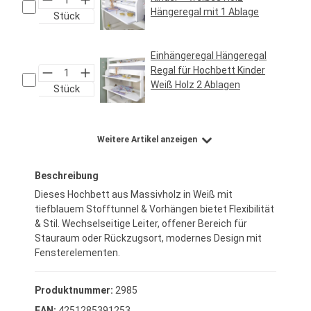
Hängeregal mit 1 Ablage
Stück
Regulärer Preis:
24,95 €*
Einhängeregal Hängeregal
Regal für Hochbett Kinder
Weiß Holz 2 Ablagen
Stück
Regulärer Preis:
29,95 €*
Weitere Artikel anzeigen
Beschreibung
Dieses Hochbett aus Massivholz in Weiß mit
tiefblauem Stofftunnel & Vorhängen bietet Flexibilität
& Stil. Wechselseitige Leiter, offener Bereich für
Stauraum oder Rückzugsort, modernes Design mit
Fensterelementen.
Produktnummer:
2985
EAN:
4251285391253