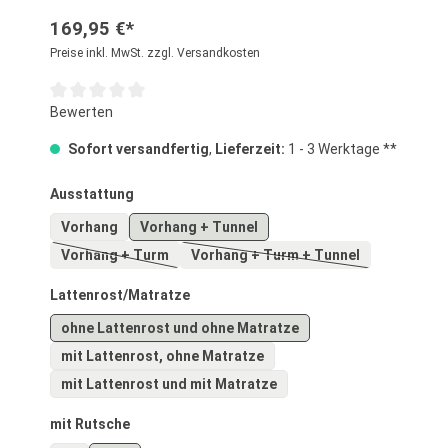
169,95 €*
Preise inkl. MwSt. zzgl. Versandkosten
Durchschnittliche Bewertung von 0 von 5 Sternen
Bewerten
Sofort versandfertig
,
Lieferzeit:
1 - 3 Werktage **
auswählen
Ausstattung
Vorhang
Vorhang + Tunnel
Vorhang + Turm
Vorhang + Turm + Tunnel
(Diese Option ist zurzeit nicht verfügbar.)
(Diese Option ist zurzeit nich
auswählen
Lattenrost/Matratze
ohne Lattenrost und ohne Matratze
mit Lattenrost, ohne Matratze
mit Lattenrost und mit Matratze
auswählen
mit Rutsche