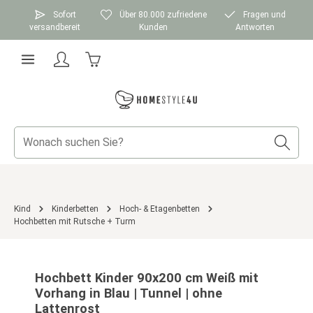
Zum Hauptinhalt springen
Sofort
Über 80.000 zufriedene
Fragen und
versandbereit
Kunden
Antworten
Warenkorb enthält 0 Positionen. Der Gesamtwer
Kind
Kinderbetten
Hoch- & Etagenbetten
Hochbetten mit Rutsche + Turm
Bildergalerie überspringen
Hochbett Kinder 90x200 cm Weiß mit
Vorhang in Blau | Tunnel | ohne
Lattenrost