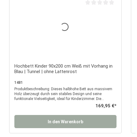
Durchschnittliche Bewertu
Hochbett Kinder 90x200 cm Weiß mit Vorhang in
Blau | Tunnel | ohne Lattenrost
1481
Produktbeschreibung: Dieses halbhohe Bett aus massivem
P
Holz überzeugt durch sein stabiles Design und seine
funktionale Vielseitigkeit, ideal für Kinderzimmer. Die
Konstruktion in klassischem Weiß wird durch den kräftig
Regulärer Preis:
169,95 €*
blauen Stoffüberzug mit Fenstern ergänzt, der das Bett zu
einem besonderen Blickfang macht. Der Stoffüberzug bietet
gleichzeitig Schutz und Privatsphäre für die Liegefläche und
In den Warenkorb
den Bereich darunter. Der untere Bereich des Bettes kann
Z
flexibel als Stauraum oder Arbeitsplatz genutzt werden, wobei
die Vorhänge mit Fensterdetails eine strukturierte Optik