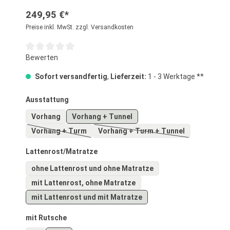
249,95 €*
Preise inkl. MwSt. zzgl. Versandkosten
Durchschnittliche Bewertung von 0 von 5 Sternen
Bewerten
Sofort versandfertig
,
Lieferzeit:
1 - 3 Werktage **
auswählen
Ausstattung
Vorhang
Vorhang + Tunnel
Vorhang + Turm
Vorhang + Turm + Tunnel
(Diese Option ist zurzeit nicht verfügbar.)
(Diese Option ist zurzeit nich
auswählen
Lattenrost/Matratze
ohne Lattenrost und ohne Matratze
mit Lattenrost, ohne Matratze
mit Lattenrost und mit Matratze
auswählen
mit Rutsche