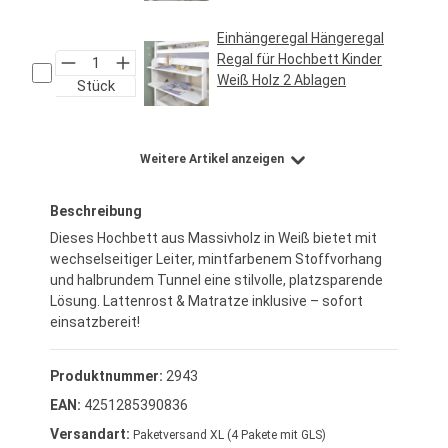
24,95 €*
Einhängeregal Hängeregal
Regal für Hochbett Kinder
Weiß Holz 2 Ablagen
Stück
Regulärer Preis:
29,95 €*
Weitere Artikel anzeigen
Beschreibung
Dieses Hochbett aus Massivholz in Weiß bietet mit
wechselseitiger Leiter, mintfarbenem Stoffvorhang
und halbrundem Tunnel eine stilvolle, platzsparende
Lösung. Lattenrost & Matratze inklusive – sofort
einsatzbereit!
Produktnummer:
2943
EAN:
4251285390836
Versandart:
Paketversand XL (4 Pakete mit GLS)