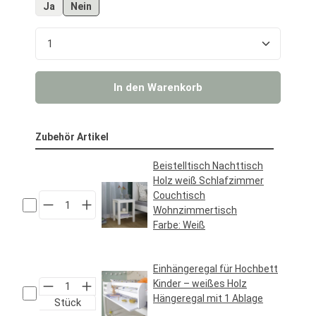
Ja
Nein
Produkt Anzahl: Gib den gewünschten Wert ein o
In den Warenkorb
Zubehör Artikel
Beistelltisch Nachttisch
Holz weiß Schlafzimmer
Couchtisch
Wohnzimmertisch
Farbe:
Weiß
Regulärer Preis:
39,95 €*
Einhängeregal für Hochbett
Kinder – weißes Holz
Hängeregal mit 1 Ablage
Stück
Regulärer Preis: