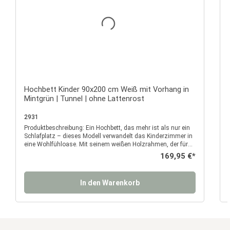
Hochbett Kinder 90x200 cm Weiß mit Vorhang in
Mintgrün | Tunnel | ohne Lattenrost
2931
Produktbeschreibung: Ein Hochbett, das mehr ist als nur ein
P
Schlafplatz – dieses Modell verwandelt das Kinderzimmer in
eine Wohlfühloase. Mit seinem weißen Holzrahmen, der für
zeitlose Eleganz und Stabilität sorgt, fügt sich das Bett
Regulärer Preis:
169,95 €*
perfekt in jede Umgebung ein. Doch das wahre Highlight
wartet oben: Ein zauberhafter Stofftunnel in zartem Grün, der
wie ein kleines Versteck über dem Kinderbett thront. Mit
In den Warenkorb
seinen runden Ausschnitten lädt er zum Träumen und
Verweilen ein – ein Rückzugsort voller Fantasie und
Geborgenheit. Der dazu passende Vorhang in weichen
Pastelltönen macht den Raum unter dem Kinderhochbett
zum praktischen Organizer-Bereich. Er bietet dabei
sowohl Stauraum als auch die Möglichkeit, Ordnung ins