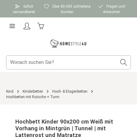
Zum Hauptinhalt springen
Sofort
Über 80.000 zufriedene
Fragen und
versandbereit
Kunden
Antworten
Warenkorb enthält 0 Positionen. Der Gesamtwer
Kind
Kinderbetten
Hoch- & Etagenbetten
Hochbetten mit Rutsche + Turm
Bildergalerie überspringen
Hochbett Kinder 90x200 cm Weiß mit
Vorhang in Mintgrün | Tunnel | mit
Lattenrost und Matratze