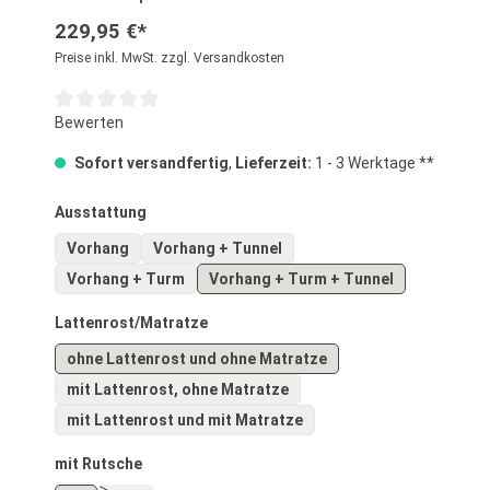
229,95 €*
Preise inkl. MwSt. zzgl. Versandkosten
Durchschnittliche Bewertung von 0 von 5 Sternen
Bewerten
Sofort versandfertig
,
Lieferzeit:
1 - 3 Werktage **
auswählen
Ausstattung
Vorhang
Vorhang + Tunnel
Vorhang + Turm
Vorhang + Turm + Tunnel
auswählen
Lattenrost/Matratze
ohne Lattenrost und ohne Matratze
mit Lattenrost, ohne Matratze
mit Lattenrost und mit Matratze
auswählen
mit Rutsche