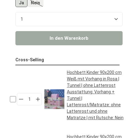
Ja
Nein
(Diese Option ist zurzeit nicht verfügbar.)
Produkt Anzahl: Gib den gewünschten Wert ein o
In den Warenkorb
Cross-Selling
Hochbett Kinder 90x200 cm
Weiß mit Vorhang in Rosa |
Tunnel | ohne Lattenrost
Ausstattung:
Vorhang +
Tunnel
|
Lattenrost/Matratze:
ohne
Lattenrost und ohne
Matratze
| mit Rutsche:
Nein
Regulärer Preis:
169,95 €*
Hochbett Kinder 90x200 cm