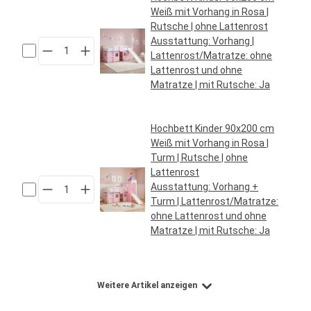
Weiß mit Vorhang in Rosa |
Rutsche | ohne Lattenrost
Ausstattung:
Vorhang
|
Lattenrost/Matratze:
ohne
Lattenrost und ohne
Matratze
| mit Rutsche:
Ja
Regulärer Preis:
159,95 €*
Hochbett Kinder 90x200 cm
Weiß mit Vorhang in Rosa |
Turm | Rutsche | ohne
Lattenrost
Ausstattung:
Vorhang +
Turm
| Lattenrost/Matratze:
ohne Lattenrost und ohne
Matratze
| mit Rutsche:
Ja
Regulärer Preis:
219,95 €*
Weitere Artikel anzeigen