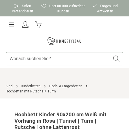
Zum Hauptinhalt springen
Sofort
Über 80.000 zufriedene
Fragen und
versandbereit
Kunden
Antworten
Warenkorb enthält 0 Positionen. Der Gesamtwer
Kind
Kinderbetten
Hoch- & Etagenbetten
Hochbetten mit Rutsche + Turm
Bildergalerie überspringen
Hochbett Kinder 90x200 cm Weiß mit
Vorhang in Rosa | Tunnel | Turm |
Rutsche | ohne Lattenrost