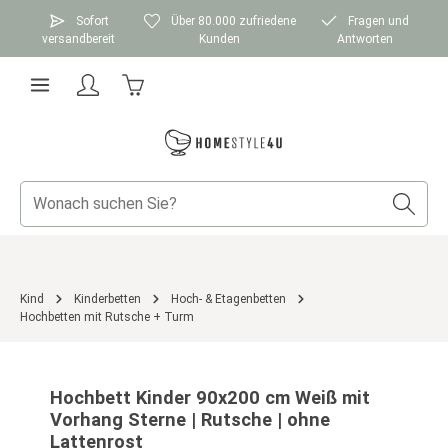
Zum Hauptinhalt springen
Sofort
Über 80.000 zufriedene
Fragen und
versandbereit
Kunden
Antworten
Warenkorb enthält 0 Positionen. Der Gesamtwer
Kind
Kinderbetten
Hoch- & Etagenbetten
Hochbetten mit Rutsche + Turm
Bildergalerie überspringen
Hochbett Kinder 90x200 cm Weiß mit
Vorhang Sterne | Rutsche | ohne
Lattenrost