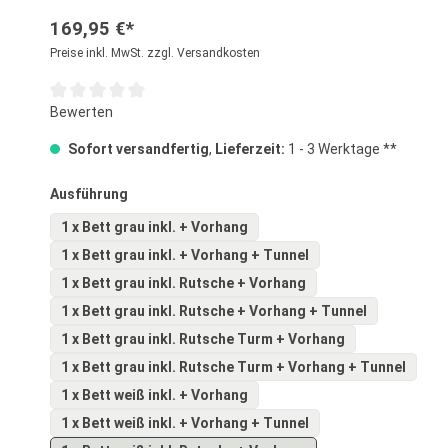
169,95 €*
Preise inkl. MwSt. zzgl. Versandkosten
Durchschnittliche Bewertung von 0 von 5 Sternen
Bewerten
Sofort versandfertig
,
Lieferzeit:
1 - 3 Werktage **
auswählen
Ausführung
1 x Bett grau inkl. + Vorhang
1 x Bett grau inkl. + Vorhang + Tunnel
1 x Bett grau inkl. Rutsche + Vorhang
1 x Bett grau inkl. Rutsche + Vorhang + Tunnel
1 x Bett grau inkl. Rutsche Turm + Vorhang
1 x Bett grau inkl. Rutsche Turm + Vorhang + Tunnel
1 x Bett weiß inkl. + Vorhang
1 x Bett weiß inkl. + Vorhang + Tunnel