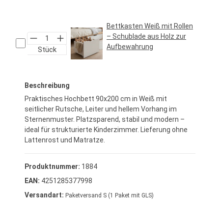
Regulärer Preis:
69,95 €*
Bettkasten Weiß mit Rollen
– Schublade aus Holz zur
Aufbewahrung
Stück
Regulärer Preis:
34,95 €*
Beschreibung
Praktisches Hochbett 90x200 cm in Weiß mit
seitlicher Rutsche, Leiter und hellem Vorhang im
Sternenmuster. Platzsparend, stabil und modern –
ideal für strukturierte Kinderzimmer. Lieferung ohne
Lattenrost und Matratze.
Produktnummer:
1884
EAN:
4251285377998
Versandart:
Paketversand S (1 Paket mit GLS)