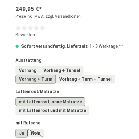
249,95 €*
Preise inkl. MwSt. zzgl. Versandkosten
Durchschnittliche Bewertung von 0 von 5 Sternen
Bewerten
Sofort versandfertig
,
Lieferzeit:
1 - 3 Werktage **
auswählen
Ausstattung
Vorhang
Vorhang + Tunnel
Vorhang + Turm
Vorhang + Turm + Tunnel
auswählen
Lattenrost/Matratze
mit Lattenrost, ohne Matratze
mit Lattenrost und mit Matratze
auswählen
mit Rutsche
Ja
Nein
(Diese Option ist zurzeit nicht verfügbar.)