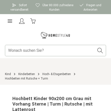
Zum Hauptinhalt springen
Sofort
Über 80.000 zufriedene
Fragen und
versandbereit
Kunden
Antworten
Warenkorb enthält 0 Positionen. Der Gesamtwer
Kind
Kinderbetten
Hoch- & Etagenbetten
Hochbetten mit Rutsche + Turm
Bildergalerie überspringen
Hochbett Kinder 90x200 cm Grau mit
Vorhang Sterne | Turm | Rutsche | mit
Lattenrost