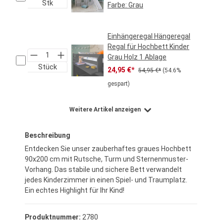
Stk
Farbe:
Grau
Regulärer Preis:
39,95 €*
Einhängeregal Hängeregal
Regal für Hochbett Kinder
Grau Holz 1 Ablage
Stück
Verkaufspreis:
Regulärer Preis:
24,95 €*
54,95 €*
(54.6%
gespart)
Weitere Artikel anzeigen
Beschreibung
Entdecken Sie unser zauberhaftes graues Hochbett
90x200 cm mit Rutsche, Turm und Sternenmuster-
Vorhang. Das stabile und sichere Bett verwandelt
jedes Kinderzimmer in einen Spiel- und Traumplatz.
Ein echtes Highlight für Ihr Kind!
Produktnummer:
2780