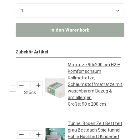
Produkt Anzahl: Gib den gewünschten Wert ein o
In den Warenkorb
Zubehör Artikel
Matratze 90x200 cm H2 –
Komfortschaum
Rollmatratze,
Schaumstoffmatratze mit
waschbarem Bezug &
Stück
antiallergen
Größe:
90 x 200 cm
Regulärer Preis:
69,95 €*
Tunnel Bogen Zelt Bettzelt
grau Bettdach Spieltunnel
Höhle Hochbett Kinderbet