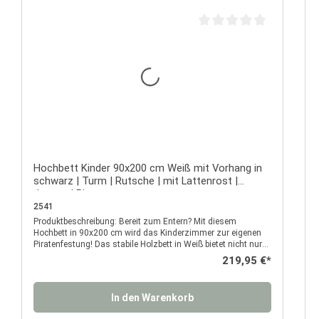
Durchschnittliche Bewertu
Hochbett Kinder 90x200 cm Weiß mit Vorhang in
schwarz | Turm | Rutsche | mit Lattenrost |
Jungen | Pirat
2541
Produktbeschreibung: Bereit zum Entern? Mit diesem
P
Hochbett in 90x200 cm wird das Kinderzimmer zur eigenen
Piratenfestung! Das stabile Holzbett in Weiß bietet nicht nur
einen sicheren Schlafplatz, sondern verwandelt sich mit
Regulärer Preis:
219,95 €*
Turm, Rutsche und dem schwarz-weißen Piratenvorhang in
ein echtes Abenteuerlager für kleine Freibeuter. Über die
robuste Leiter geht’s hinauf in die gemütliche Koje – hoch
In den Warenkorb
oben über dem Deck. Von dort aus kann dein Kind nicht nur
träumen, sondern auch blitzschnell über die seitliche Rutsche