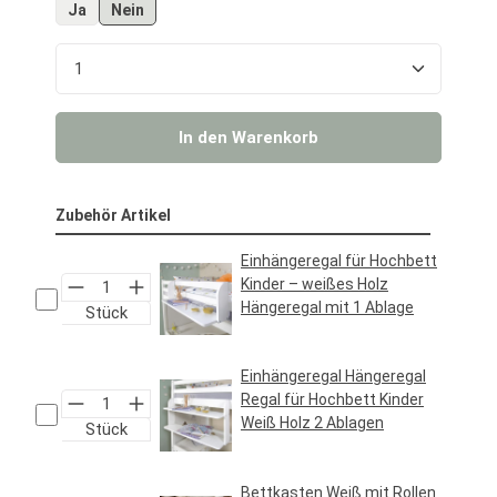
Ja
Nein
Produkt Anzahl: Gib den gewünschten Wert ein o
In den Warenkorb
Zubehör Artikel
Einhängeregal für Hochbett
Kinder – weißes Holz
Hängeregal mit 1 Ablage
Stück
Regulärer Preis:
24,95 €*
Einhängeregal Hängeregal
Regal für Hochbett Kinder
Weiß Holz 2 Ablagen
Stück
Regulärer Preis:
29,95 €*
Bettkasten Weiß mit Rollen