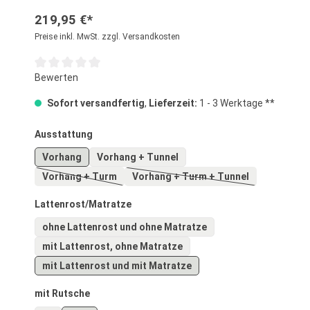
219,95 €*
Preise inkl. MwSt. zzgl. Versandkosten
Durchschnittliche Bewertung von 0 von 5 Sternen
Bewerten
Sofort versandfertig
,
Lieferzeit:
1 - 3 Werktage **
auswählen
Ausstattung
Vorhang
Vorhang + Tunnel
Vorhang + Turm
Vorhang + Turm + Tunnel
(Diese Option ist zurzeit nicht verfügbar.)
(Diese Option ist zurzeit nich
auswählen
Lattenrost/Matratze
ohne Lattenrost und ohne Matratze
mit Lattenrost, ohne Matratze
mit Lattenrost und mit Matratze
auswählen
mit Rutsche