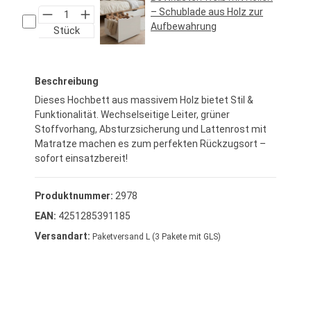
– Schublade aus Holz zur
Aufbewahrung
Stück
Regulärer Preis:
34,95 €*
Beschreibung
Dieses Hochbett aus massivem Holz bietet Stil &
Funktionalität. Wechselseitige Leiter, grüner
Stoffvorhang, Absturzsicherung und Lattenrost mit
Matratze machen es zum perfekten Rückzugsort –
sofort einsatzbereit!
Produktnummer:
2978
EAN:
4251285391185
Versandart:
Paketversand L (3 Pakete mit GLS)