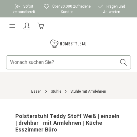
Zum Hauptinhalt springen
Sofort
Über 80.000 zufriedene
Fragen und
versandbereit
Kunden
Antworten
Warenkorb enthält 0 Positionen. Der Gesamtwer
Essen
Stühle
Stühle mit Armlehnen
Bildergalerie überspringen
Polsterstuhl Teddy Stoff Weiß | einzeln
| drehbar | mit Armlehnen | Küche
Esszimmer Büro