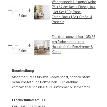
Wandpaneele Hexagon Wabe
76 x 62 cm Natur Eiche | Holz
| 4er Set | 3D | Panel
Stück
Farbe:
Natur
| Set-Größe:
4
Paneele
Regulärer Preis:
59,95 €*
Esstisch ausziehbar 135x86
cm Eiche – moderner
Holztisch für Esszimmer &
Stück
Küche
Regulärer Preis:
229,95 €*
Beschreibung
Moderner Drehstuhl mit Teddy-Stoff, hochdichtem
Schaumstoff und Holzbeinen. 360° drehbar,
komfortabel und ideal für Esszimmer & Homeoffice.
Produktnummer:
3146