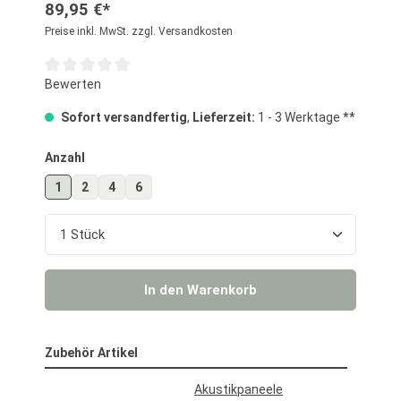
89,95 €*
Preise inkl. MwSt. zzgl. Versandkosten
Durchschnittliche Bewertung von 0 von 5 Sternen
Bewerten
Sofort versandfertig
,
Lieferzeit:
1 - 3 Werktage **
auswählen
Anzahl
1
2
4
6
Produkt Anzahl: Gib den gewünschten Wert ein o
In den Warenkorb
Zubehör Artikel
Akustikpaneele