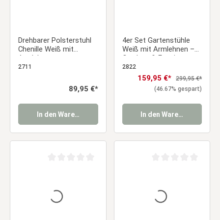
Drehbarer Polsterstuhl
4er Set Gartenstühle
Chenille Weiß mit
Weiß mit Armlehnen –
Armlehnen –
Outdoor & Esszimmer –
Esszimmerstuhl modern
Kunststoff Design
2711
2822
& gemütlich |
Stühle mit Holzoptik-
Verkaufspreis:
159,95 €*
Regulärer Preis:
299,95 €*
Küchenstuhl / Bürostuhl
Beinen Essstuhl
Regulärer Preis:
89,95 €*
(46.67% gespart)
Essstuhl
In den Warenkorb
In den Warenkorb
Durchschnittliche Bewertung von 0 von 5 Sternen
Durchschnittliche Be