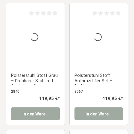
Durchschnittliche Bewertung von 0 von 5 Sternen
Durchschnittliche Be
Polsterstuhl Stoff Grau
Polsterstuhl Stoff
– Drehbarer Stuhl mit
Anthrazit 4er Set –
Armlehnen &
Drehbare
Metallgestell |
Esszimmerstühle mit
2840
3067
Bequemer
Armlehnen &
Regulärer Preis:
119,95 €*
Regulärer Preis:
419,95 €*
Esszimmerstuhl &
Metallgestell Essstuhl
Bürostuhl modern
gepolstert Essstuhl
In den Warenkorb
In den Warenkorb