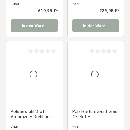
Esszimmerstühle mit
Holzoptik-Gestell
3068
2820
Armlehnen &
Essstuhl
Regulärer Preis:
619,95 €*
Regulärer Preis:
239,95 €*
Metallgestell Essstuhl
In den Warenkorb
In den Warenkorb
Durchschnittliche Bewertung von 0 von 5 Sternen
Durchschnittliche Be
Polsterstuhl Stoff
Polsterstuhl Samt Grau
Anthrazit – Drehbarer
4er Set –
Esszimmerstuhl mit
Esszimmerstühle mit
Armlehnen &
Armlehnen &
2841
2343