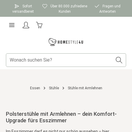
Zum Hauptinhalt springen
Sofort
Über 80.000 zufriedene
Fragen und
versandbereit
Kunden
Antworten
Warenkorb enthält 0 Positionen. Der Gesamtwer
Essen
Stühle
Stühle mit Armlehnen
Polsterstühle mit Armlehnen – dein Komfort-
Upgrade fürs Esszimmer
Im Esszimmer darf es nicht nur schön aussehen – hier