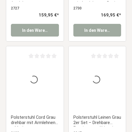
Armlehnen –
mit Armlehnen – Design
Komfortable
Esszimmerstühle
2727
2730
Esszimmerstühle im
Essstuhl
Regulärer Preis:
159,95 €*
Regulärer Preis:
169,95 €*
Retro-Stil Essstuhl
In den Warenkorb
In den Warenkorb
Durchschnittliche Bewertung von 0 von 5 Sternen
Durchschnittliche Be
Polsterstuhl Cord Grau
Polsterstuhl Leinen Grau
drehbar mit Armlehnen
2er Set – Drehbare
– Moderner
Esszimmerstühle mit