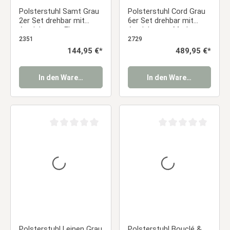
Polsterstuhl Samt Grau
Polsterstuhl Cord Grau
2er Set drehbar mit
6er Set drehbar mit
Armlehnen – Elegante
Armlehnen – Moderne
Esszimmerstühle
Esszimmerstühle im
2351
2729
Essstuhl
Retro-Look Essstuhl
Regulärer Preis:
144,95 €*
Regulärer Preis:
489,95 €*
In den Warenkorb
In den Warenkorb
Durchschnittliche Bewertung von 0 von 5 Sternen
Durchschnittliche Be
Polsterstuhl Leinen Grau
Polsterstuhl Bouclé &