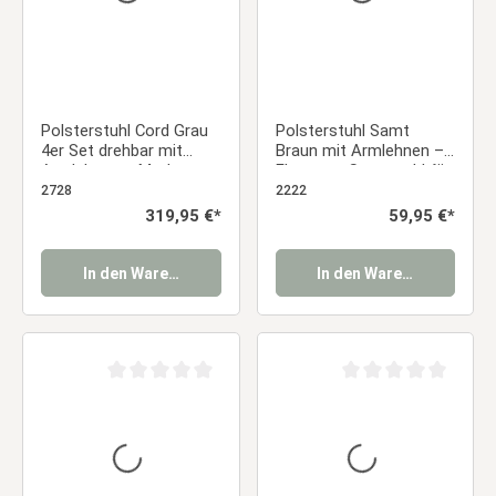
Polsterstuhl Cord Grau
Polsterstuhl Samt
4er Set drehbar mit
Braun mit Armlehnen –
Armlehnen – Moderne
Eleganter Samtstuhl für
Esszimmerstühle
Esszimmer, Küche &
2728
2222
Essstuhl
Büro Essstuhl
Regulärer Preis:
319,95 €*
Regulärer Preis:
59,95 €*
In den Warenkorb
In den Warenkorb
Durchschnittliche Bewertung von 0 von 5 Sternen
Durchschnittliche Be