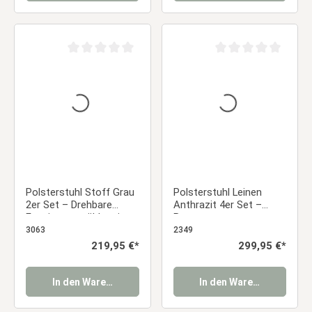
Durchschnittliche Bewertung von 0 von 5 Sternen
Durchschnittliche Be
Polsterstuhl Stoff Grau
Polsterstuhl Leinen
2er Set – Drehbare
Anthrazit 4er Set –
Esszimmerstühle mit
Bequeme
Armlehnen & bequemer
Esszimmerstühle mit
3063
2349
Polsterung Essstuhl
Armlehnen & stabilem
Regulärer Preis:
219,95 €*
Regulärer Preis:
299,95 €*
Metallgestell Essstuhl
In den Warenkorb
In den Warenkorb