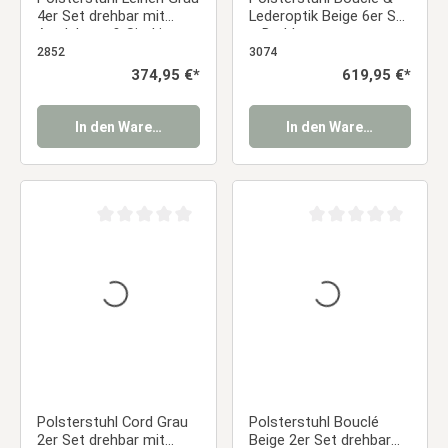
4er Set drehbar mit
Lederoptik Beige 6er Set
Armlehnen & Sitzkissen
– Drehbare
– Bequeme
Esszimmerstühle mit
2852
3074
Esszimmerstühle im
Armlehnen im modernen
Regulärer Preis:
374,95 €*
Regulärer Preis:
619,95 €*
modernen Landhausstil
Lounge-Stil Essstuhl
Essstuhl
In den Warenkorb
In den Warenkorb
Durchschnittliche Bewertung von 0 von 5 Sternen
Durchschnittliche Be
Polsterstuhl Cord Grau
Polsterstuhl Bouclé
2er Set drehbar mit
Beige 2er Set drehbar