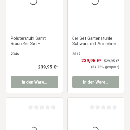
Polsterstuhl Samt
6er Set Gartenstühle
Braun 4er Set –
Schwarz mit Armlehnen
Esszimmerstühle mit
– Outdoor & Esszimmer
Armlehnen &
– Kunststoff Design
2346
2817
schwarzem
Stühle mit Holzoptik-
Verkaufspreis:
239,95 €*
Regulärer Preis:
529,95 €*
Metallgestell Essstuhl
Beinen Essstuhl
Regulärer Preis:
239,95 €*
(54.72% gespart)
In den Warenkorb
In den Warenkorb
Durchschnittliche Bewertung von 0 von 5 Sternen
Durchschnittliche Be