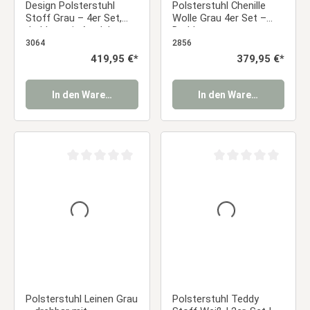
Design Polsterstuhl
Polsterstuhl Chenille
Stoff Grau – 4er Set,
Wolle Grau 4er Set –
drehbar mit Armlehnen
Drehbare
& schwarzem Metallfuß
Esszimmerstühle mit
3064
2856
Essstuhl
Armlehnen und
Regulärer Preis:
419,95 €*
Regulärer Preis:
379,95 €*
Metallgestell Essstuhl
In den Warenkorb
In den Warenkorb
Durchschnittliche Bewertung von 0 von 5 Sternen
Durchschnittliche Be
Polsterstuhl Leinen Grau
Polsterstuhl Teddy