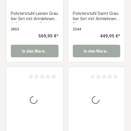
Polsterstuhl Leinen Grau
Polsterstuhl Samt Grau
6er Set mit Armlehnen
6er Set mit Armlehnen –
& Sitzkissen – Drehbare
Elegante
Esszimmerstühle im
Esszimmerstühle
2853
2344
modernen Landhausstil
Essstuhl
Regulärer Preis:
569,95 €*
Regulärer Preis:
449,95 €*
Essstuhl
In den Warenkorb
In den Warenkorb
Durchschnittliche Bewertung von 0 von 5 Sternen
Durchschnittliche Be