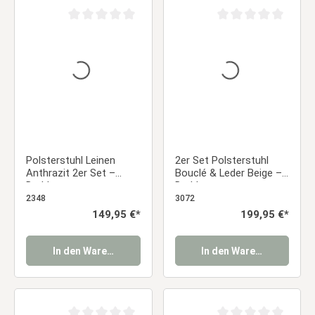
Durchschnittliche Bewertung von 0 von 5 Sternen
Durchschnittliche Be
Polsterstuhl Leinen
2er Set Polsterstuhl
Anthrazit 2er Set –
Bouclé & Leder Beige –
Drehbare
Drehbare
Esszimmerstühle mit
Esszimmerstühle mit
2348
3072
Armlehnen | Bequeme
Armlehnen in Almond
Regulärer Preis:
149,95 €*
Regulärer Preis:
199,95 €*
Küchenstühle modern
Milk Essstuhl
gepolstert Essstuhl
In den Warenkorb
In den Warenkorb