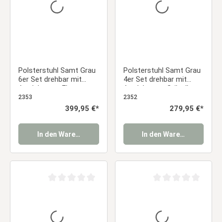
Polsterstuhl Samt Grau
Polsterstuhl Samt Grau
6er Set drehbar mit
4er Set drehbar mit
Armlehnen – Elegante
Armlehnen – Stilvolle
Esszimmerstühle
Esszimmerstühle
2353
2352
Essstuhl
Essstuhl
Regulärer Preis:
399,95 €*
Regulärer Preis:
279,95 €*
In den Warenkorb
In den Warenkorb
Durchschnittliche Bewertung von 0 von 5 Sternen
Durchschnittliche Be