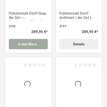
Polsterstuhl Stoff Grau
Polsterstuhl Stoff
4er Set –
Anthrazit | 4er-Set |
Esszimmerstühle mit
drehbar | mit Armlehnen
Armlehnen &
| Küche Esszimmer Büro
3153
3157
schwarzem
Regulärer Preis:
289,95 €*
Regulärer Preis:
289,95 €*
Metallgestell, drehbar
Essstuhl
In den Warenkorb
Details
Durchschnittliche Bewertung von 0 von 5 Sternen
Durchschnittliche Be