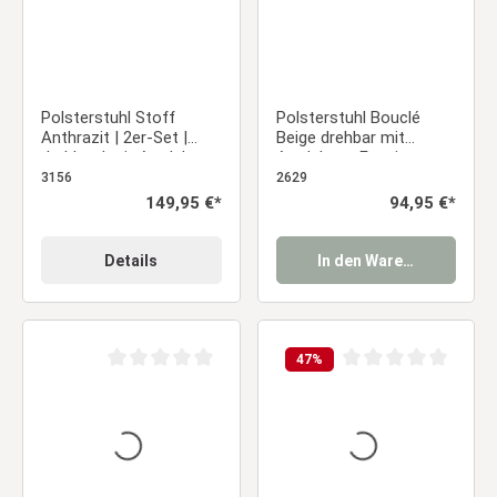
Polsterstuhl Stoff
Polsterstuhl Bouclé
Anthrazit | 2er-Set |
Beige drehbar mit
drehbar | mit Armlehnen
Armlehnen Esszimmer
| Küche Esszimmer Büro
Essstuhl
3156
2629
Regulärer Preis:
149,95 €*
Regulärer Preis:
94,95 €*
Details
In den Warenkorb
47
%
Durchschnittliche Bewertung von 0 von 5 Sternen
Durchschnittliche Be