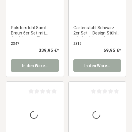
Polsterstuhl Samt
Gartenstuhl Schwarz
Braun 6er Set mit
2er Set – Design Stühle
Armlehnen – Elegante
mit Armlehnen &
Esszimmerstühle
Holzbeinen aus
2347
2815
Essstuhl
Kunststoff | Balkon- &
Regulärer Preis:
339,95 €*
Regulärer Preis:
69,95 €*
Terrassenstühle
Essstuhl
In den Warenkorb
In den Warenkorb
Durchschnittliche Bewertung von 0 von 5 Sternen
Durchschnittliche Be