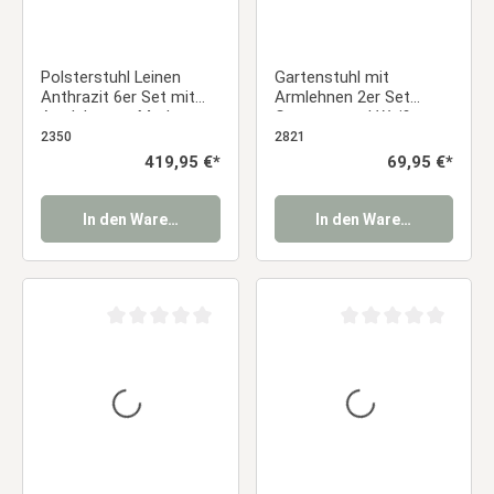
Polsterstuhl Leinen
Gartenstuhl mit
Anthrazit 6er Set mit
Armlehnen 2er Set
Armlehnen – Moderne
Gartensessel Weiß
Esszimmerstühle
Stühle Balkonstühle
2350
2821
Essstuhl
Kunststoff
Regulärer Preis:
419,95 €*
Regulärer Preis:
69,95 €*
Küchenstühle Outdoor-
Stuhl Terrassenstühle
Essstuhl
In den Warenkorb
In den Warenkorb
Durchschnittliche Bewertung von 0 von 5 Sternen
Durchschnittliche Be