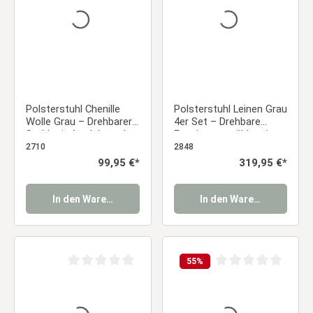
Polsterstuhl Chenille
Polsterstuhl Leinen Grau
Wolle Grau – Drehbarer
4er Set – Drehbare
Stuhl mit Armlehnen |
Esszimmerstühle mit
Esszimmerstuhl &
Armlehnen &
2710
2848
Bürostuhl modern
schwarzem
Regulärer Preis:
99,95 €*
Regulärer Preis:
319,95 €*
gepolstert Essstuhl
Metallgestell Essstuhl
In den Warenkorb
In den Warenkorb
55
%
Durchschnittliche Bewertung von 0 von 5 Sternen
Durchschnittliche Be