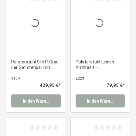
Durchschnittliche Bewertung von 0 von 5 Sternen
Durchschnittliche Be
Polsterstuhl Stoff Grau
Polsterstuhl Leinen
6er Set drehbar mit
Anthrazit –
Armlehnen
Esszimmerstuhl mit
Esszimmerstuhl
Armlehnen &
3154
2223
Essstuhl
schwarzem
Regulärer Preis:
429,95 €*
Regulärer Preis:
79,95 €*
Metallgestell Essstuhl
In den Warenkorb
In den Warenkorb
Durchschnittliche Bewertung von 0 von 5 Sternen
Durchschnittliche Be