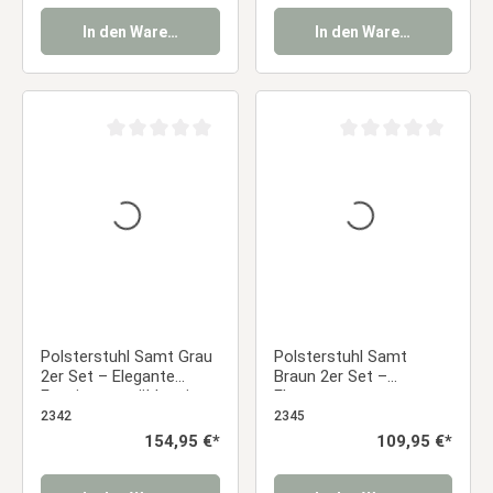
Essstuhl
In den Warenkorb
In den Warenkorb
Durchschnittliche Bewertung von 0 von 5 Sternen
Durchschnittliche Be
Polsterstuhl Samt Grau
Polsterstuhl Samt
2er Set – Elegante
Braun 2er Set –
Esszimmerstühle mit
Elegante
Armlehnen & weicher
Esszimmerstühle mit
2342
2345
Polsterung Essstuhl
Armlehnen & weicher
Regulärer Preis:
154,95 €*
Regulärer Preis:
109,95 €*
Polsterung Essstuhl