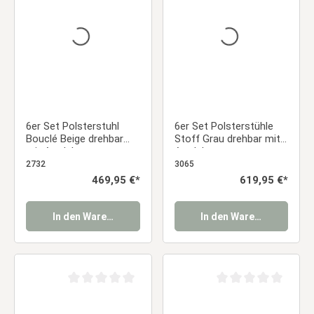
6er Set Polsterstuhl
6er Set Polsterstühle
Bouclé Beige drehbar
Stoff Grau drehbar mit
mit Armlehnen –
Armlehnen –
Esszimmerstühle
Esszimmerstühle
2732
3065
modern & gemütlich |
modern & gemütlich
Regulärer Preis:
469,95 €*
Regulärer Preis:
619,95 €*
Küchenstühle /
Essstuhl
Wohnzimmer / Büro
Essstuhl
In den Warenkorb
In den Warenkorb
Durchschnittliche Bewertung von 0 von 5 Sternen
Durchschnittliche Be