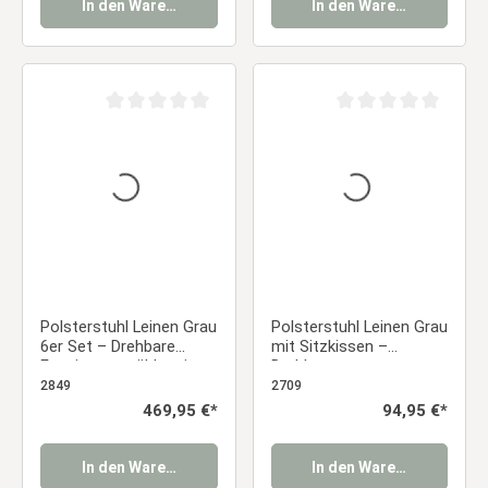
In den Warenkorb
In den Warenkorb
Durchschnittliche Bewertung von 0 von 5 Sternen
Durchschnittliche Be
Polsterstuhl Leinen Grau
Polsterstuhl Leinen Grau
6er Set – Drehbare
mit Sitzkissen –
Esszimmerstühle mit
Drehbarer
Armlehnen & Polsterung
Armlehnenstuhl mit
2849
2709
Essstuhl
Holzgestell Essstuhl
Regulärer Preis:
469,95 €*
Regulärer Preis:
94,95 €*
In den Warenkorb
In den Warenkorb