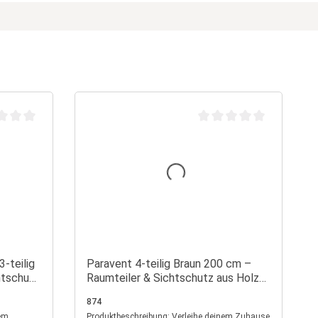
chnittliche Bewertung von 0 von 5 Sternen
Durchschnittliche Bewertu
-teilig
Paravent 4-teilig Braun 200 cm –
chtschutz
Raumteiler & Sichtschutz aus Holz
mit Lamellen
874
Produktbeschreibung: Verleihe deinem Zuhause