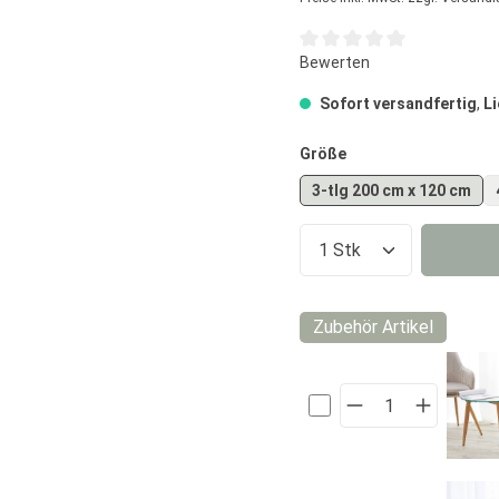
Durchschnittliche Bewertun
Bewerten
Sofort versandfertig
,
Li
auswählen
Größe
3-tlg 200 cm x 120 cm
Produkt Anzahl:
Zubehör Artikel