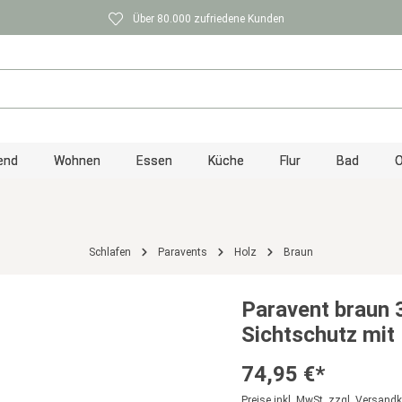
Über 80.000 zufriedene Kunden
end
Wohnen
Essen
Küche
Flur
Bad
O
Schlafen
Paravents
Holz
Braun
Paravent braun 
Sichtschutz mit
74,95 €*
Preise inkl. MwSt. zzgl. Versand