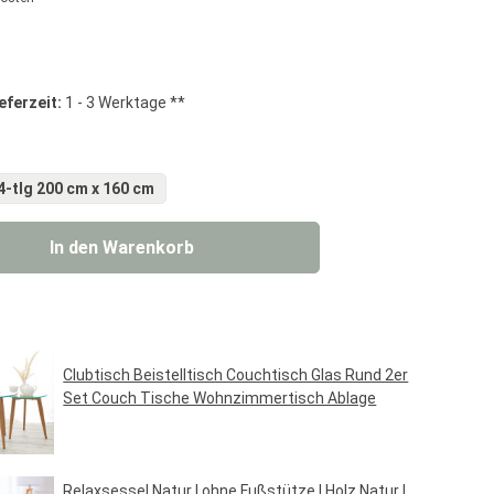
g von 0 von 5 Sternen
eferzeit:
1 - 3 Werktage **
4-tlg 200 cm x 160 cm
 Gib den gewünschten Wert ein oder benut
In den Warenkorb
Clubtisch Beistelltisch Couchtisch Glas Rund 2er
Set Couch Tische Wohnzimmertisch Ablage
Regulärer Preis:
49,95 €*
Relaxsessel Natur | ohne Fußstütze | Holz Natur |