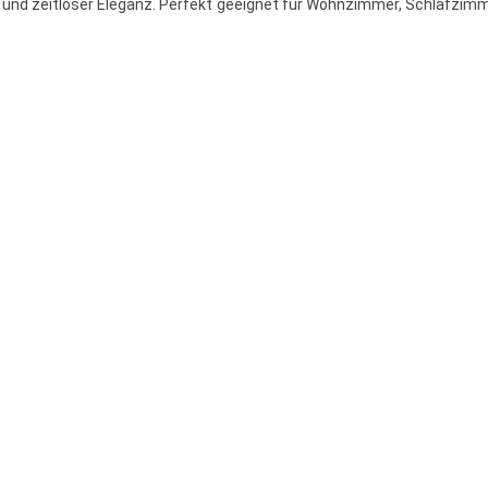
ät und zeitloser Eleganz. Perfekt geeignet für Wohnzimmer, Schlafzim