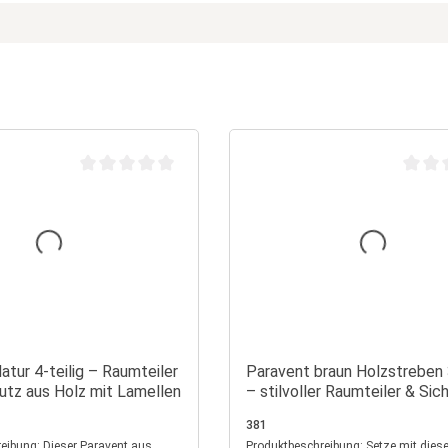
n 5 Sternen
Durchschnittliche Bewertung von 0 von 5 Sternen
Durchs
atur 4-teilig – Raumteiler
Paravent braun Holzstreben 3
utz aus Holz mit Lamellen
– stilvoller Raumteiler & Si
aus Holz
381
er Paravent aus
Produktbeschreibung: Setze mit diesem