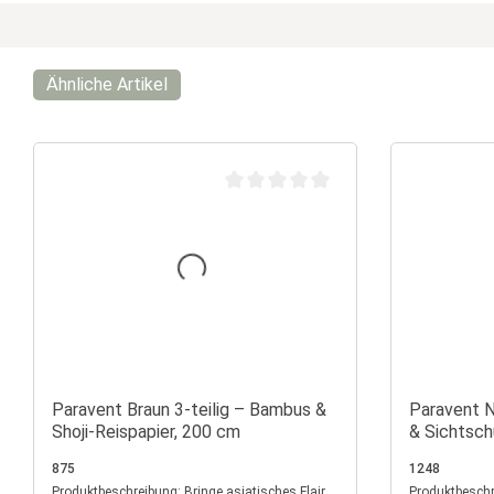
Ähnliche Artikel
Durchschnittliche Bewertung von 0 vo
Paravent Braun 3-teilig – Bambus &
Paravent N
Shoji-Reispapier, 200 cm
& Sichtsch
875
1248
Produktbeschreibung: Bringe asiatisches Flair
Produktbeschreibung: Dies