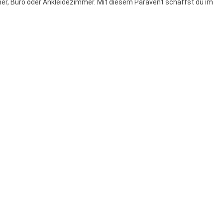
mer, Büro oder Ankleidezimmer. Mit diesem Paravent schaffst du im