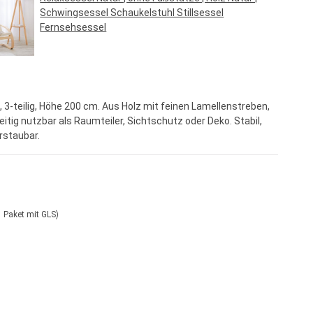
Schwingsessel Schaukelstuhl Stillsessel
Fernsehsessel
Regulärer Preis:
64,95 €*
, 3-teilig, Höhe 200 cm. Aus Holz mit feinen Lamellenstreben,
seitig nutzbar als Raumteiler, Sichtschutz oder Deko. Stabil,
rstaubar.
etversand S (1 Paket mit GLS)