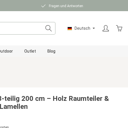
Fragen und Antworten
Ware
Deutsch
utdoor
Outlet
Blog
3-teilig 200 cm – Holz Raumteiler &
 Lamellen
kosten