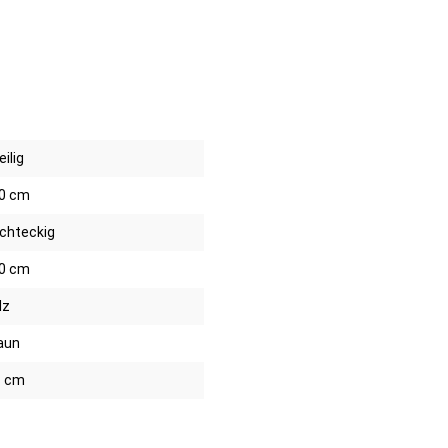
eilig
0 cm
chteckig
0 cm
lz
aun
8 cm