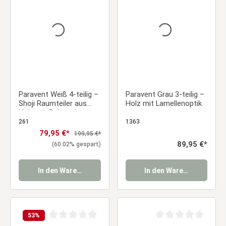
Durchschnittliche Bewertung von 0 von 5 Sternen
Durchschnittliche Be
Paravent Weiß 4-teilig –
Paravent Grau 3-teilig –
Shoji Raumteiler aus
Holz mit Lamellenoptik
Holz mit Reispapier
261
1363
Verkaufspreis:
79,95 €*
Regulärer Preis:
199,95 €*
Regulärer Preis:
89,95 €*
(60.02% gespart)
In den Warenkorb
In den Warenkorb
53
%
Durchschnittliche Bewertung von 0 von 5 Sternen
Durchschnittliche Be