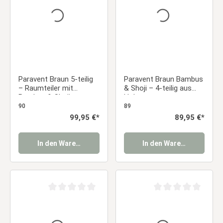
Paravent Braun 5-teilig
Paravent Braun Bambus
– Raumteiler mit
& Shoji – 4-teilig aus
Bambus & Shoji
Holz
Reispapier
90
89
Regulärer Preis:
99,95 €*
Regulärer Preis:
89,95 €*
In den Warenkorb
In den Warenkorb
Durchschnittliche Bewertung von 0 von 5 Sternen
Durchschnittliche Be