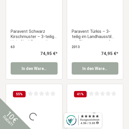
Paravent Schwarz
Paravent Türkis – 3-
Kirschmuster – 3-teilig
teilig im Landhausstil
Holz Shoji Raumteiler
mit Blumenmuster &
mit Reispapier
Stoffbespannung
63
2013
Regulärer Preis:
74,95 €*
Regulärer Preis:
74,95 €*
In den Warenkorb
In den Warenkorb
55
%
41
%
Durchschnittliche Bewertung von 0 von 5 Sternen
Durchschnittliche Be
10€
Rabatt