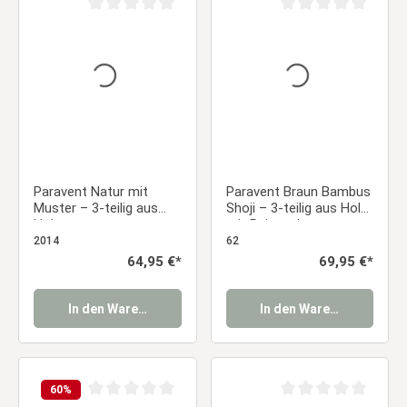
Durchschnittliche Bewertung von 0 von 5 Sternen
Durchschnittliche Be
Paravent Natur mit
Paravent Braun Bambus
Muster – 3-teilig aus
Shoji – 3-teilig aus Holz
Holz
mit Reispapier
2014
62
Regulärer Preis:
64,95 €*
Regulärer Preis:
69,95 €*
In den Warenkorb
In den Warenkorb
60
%