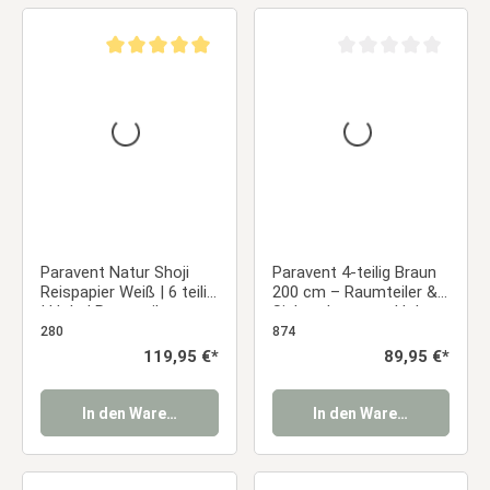
Durchschnittliche Bewertung von 5 von 5 Sternen
Durchschnittliche Be
Paravent Natur Shoji
Paravent 4-teilig Braun
Reispapier Weiß | 6 teilig
200 cm – Raumteiler &
| Holz | Raumteiler
Sichtschutz aus Holz
Trennwand Sichtschutz
mit Lamellen
280
874
Regulärer Preis:
119,95 €*
Regulärer Preis:
89,95 €*
In den Warenkorb
In den Warenkorb