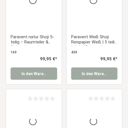
Paravent natur Shoji 5-
Paravent Weiß Shoji
teilig – Raumteiler &
Reispapier Weiß | 5 teilig
Sichtschutz mit
| Holz | Raumteiler
Reispapier
Trennwand Sichtschutz
169
439
Regulärer Preis:
99,95 €*
Regulärer Preis:
99,95 €*
In den Warenkorb
In den Warenkorb
Durchschnittliche Bewertung von 0 von 5 Sternen
Durchschnittliche Be