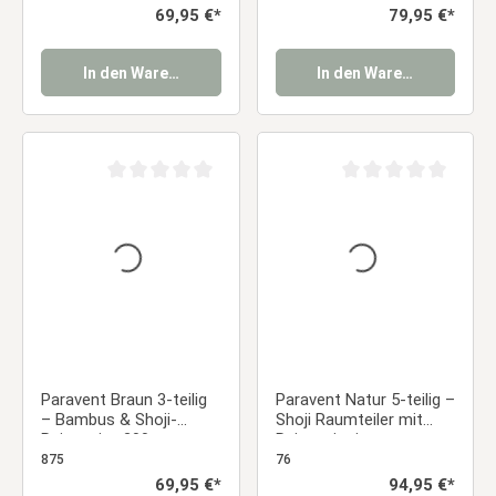
Regulärer Preis:
69,95 €*
Regulärer Preis:
79,95 €*
In den Warenkorb
In den Warenkorb
Durchschnittliche Bewertung von 0 von 5 Sternen
Durchschnittliche Be
Paravent Braun 3-teilig
Paravent Natur 5-teilig –
– Bambus & Shoji-
Shoji Raumteiler mit
Reispapier, 200 cm
Reispapier im
japanischen Design
875
76
Regulärer Preis:
69,95 €*
Regulärer Preis:
94,95 €*