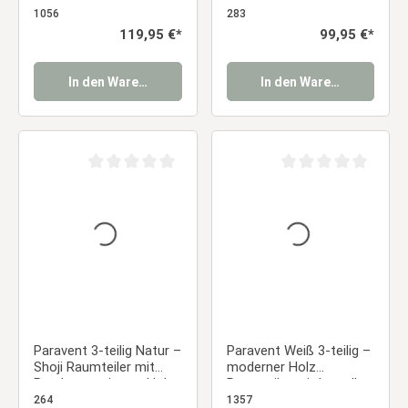
Trennwand Sichtschutz
Reispapier
1056
283
Regulärer Preis:
119,95 €*
Regulärer Preis:
99,95 €*
In den Warenkorb
In den Warenkorb
Durchschnittliche Bewertung von 0 von 5 Sternen
Durchschnittliche Be
Paravent 3-teilig Natur –
Paravent Weiß 3-teilig –
Shoji Raumteiler mit
moderner Holz
Bambusmotiv aus Holz
Raumteiler mit Lamellen
& Reispapier
als Sichtschutz
264
1357