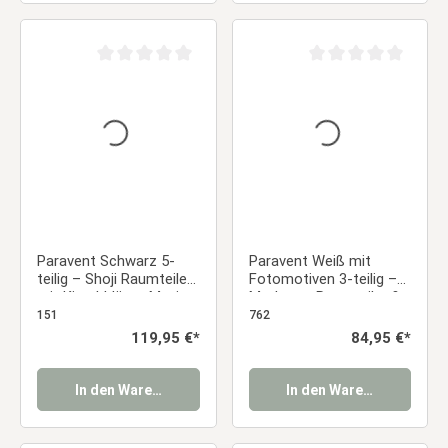
Durchschnittliche Bewertung von 0 von 5 Sternen
Durchschnittliche Be
Paravent Schwarz 5-
Paravent Weiß mit
teilig – Shoji Raumteiler
Fotomotiven 3-teilig –
mit Kirschblüten Motiv
Moderner Raumteiler &
aus Holz
Dekorativer Sichtschutz
151
762
Regulärer Preis:
119,95 €*
Regulärer Preis:
84,95 €*
In den Warenkorb
In den Warenkorb