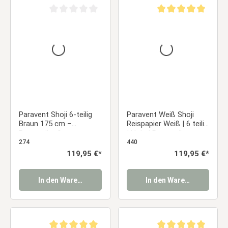
Durchschnittliche Bewertung von 0 von 5 Sternen
Durchschnittliche Be
Paravent Shoji 6-teilig
Paravent Weiß Shoji
Braun 175 cm –
Reispapier Weiß | 6 teilig
Raumteiler &
| Holz | Raumteiler
Sichtschutz aus Holz
Trennwand Sichtschutz
274
440
mit weißem Reispapier
Regulärer Preis:
119,95 €*
Regulärer Preis:
119,95 €*
In den Warenkorb
In den Warenkorb