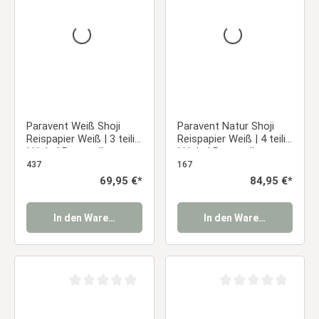
Paravent Weiß Shoji
Paravent Natur Shoji
Reispapier Weiß | 3 teilig
Reispapier Weiß | 4 teilig
| Holz | Raumteiler
| Holz | Raumteiler
Trennwand Sichtschutz
Trennwand Sichtschutz
437
167
Regulärer Preis:
69,95 €*
Regulärer Preis:
84,95 €*
In den Warenkorb
In den Warenkorb
Durchschnittliche Bewertung von 0 von 5 Sternen
Durchschnittliche Be