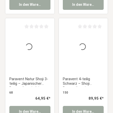
In den Warenkorb
In den Warenkorb
Durchschnittliche Bewertung von 0 von 5 Sternen
Durchschnittliche Be
Paravent Natur Shoji 3-
Paravent 4-teilig
teilig – Japanischer
Schwarz – Shoji
Raumteiler mit feiner
Raumteiler mit
Gitterstruktur
Kirschblüten aus Holz &
68
150
Reispapier
Regulärer Preis:
64,95 €*
Regulärer Preis:
89,95 €*
In den Warenkorb
In den Warenkorb