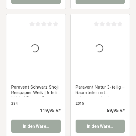
Durchschnittliche Bewertung von 0 von 5 Sternen
Durchschnittliche Be
Paravent Schwarz Shoji
Paravent Natur 3-teilig –
Reispapier Weiß | 6 teilig
Raumteiler mit
| Holz | Raumteiler
schwarzen Verzierungen
Trennwand Sichtschutz
284
2015
Regulärer Preis:
119,95 €*
Regulärer Preis:
69,95 €*
In den Warenkorb
In den Warenkorb