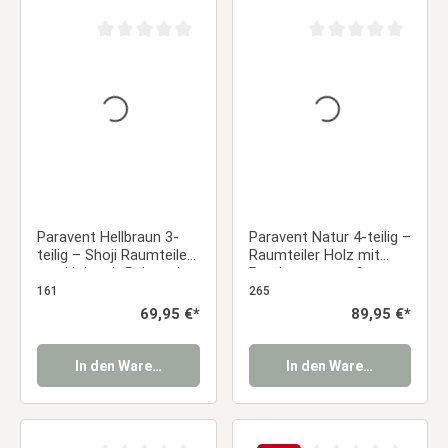
Durchschnittliche Bewertung von 0 von 5 Sternen
Durchschnittliche Be
Paravent Hellbraun 3-
Paravent Natur 4-teilig –
teilig – Shoji Raumteiler
Raumteiler Holz mit
aus Holz mit Reispapier
Bambusmuster &
Reispapier
161
265
Regulärer Preis:
69,95 €*
Regulärer Preis:
89,95 €*
In den Warenkorb
In den Warenkorb