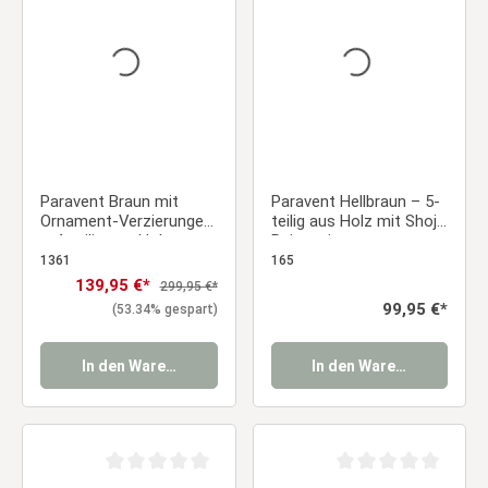
Paravent Braun mit
Paravent Hellbraun – 5-
Ornament-Verzierungen
teilig aus Holz mit Shoji-
– 4-teilig aus Holz
Reispapier
1361
165
Verkaufspreis:
139,95 €*
Regulärer Preis:
299,95 €*
Regulärer Preis:
99,95 €*
(53.34% gespart)
In den Warenkorb
In den Warenkorb
Durchschnittliche Bewertung von 0 von 5 Sternen
Durchschnittliche Be