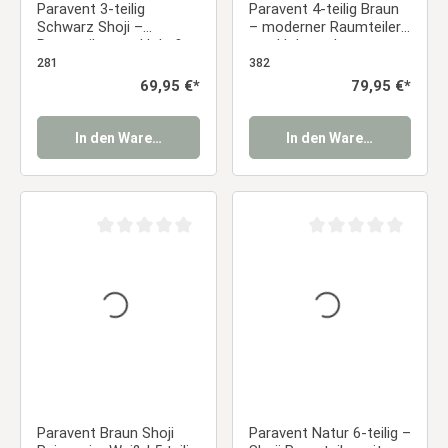
Paravent 3-teilig
Paravent 4-teilig Braun
Schwarz Shoji –
– moderner Raumteiler
Raumteiler aus Holz &
aus Holzstreben,
Reispapier, faltbarer
faltbarer Sichtschutz
281
382
Sichtschutz
Regulärer Preis:
69,95 €*
Regulärer Preis:
79,95 €*
In den Warenkorb
In den Warenkorb
Durchschnittliche Bewertung von 0 von 5 Sternen
Durchschnittliche Be
Paravent Braun Shoji
Paravent Natur 6-teilig –