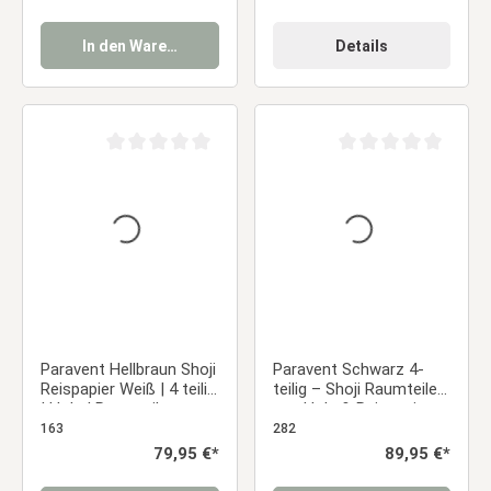
In den Warenkorb
Details
Durchschnittliche Bewertung von 0 von 5 Sternen
Durchschnittliche Be
Paravent Hellbraun Shoji
Paravent Schwarz 4-
Reispapier Weiß | 4 teilig
teilig – Shoji Raumteiler
| Holz | Raumteiler
aus Holz & Reispapier
Trennwand Sichtschutz
163
282
Regulärer Preis:
79,95 €*
Regulärer Preis:
89,95 €*