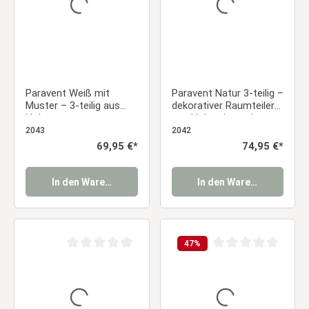
Paravent Weiß mit
Paravent Natur 3-teilig –
Muster – 3-teilig aus
dekorativer Raumteiler
Holz
aus Holz mit modernem
Muster
2043
2042
Regulärer Preis:
69,95 €*
Regulärer Preis:
74,95 €*
In den Warenkorb
In den Warenkorb
47
%
Durchschnittliche Bewertung von 0 von 5 Sternen
Durchschnittliche Be