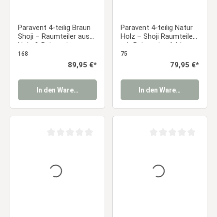
Paravent 4-teilig Braun
Paravent 4-teilig Natur
Shoji – Raumteiler aus
Holz – Shoji Raumteiler
Holz & Reispapier,
mit Reispapier, faltbarer
faltbarer Sichtschutz
Sichtschutz
168
75
Regulärer Preis:
89,95 €*
Regulärer Preis:
79,95 €*
In den Warenkorb
In den Warenkorb
Durchschnittliche Bewertung von 0 von 5 Sternen
Durchschnittliche Be