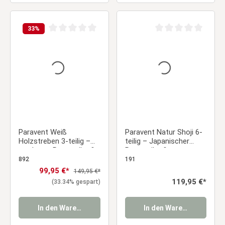
33
%
Durchschnittliche Bewertung von 0 von 5 Sternen
Durchschnittliche Be
Paravent Weiß
Paravent Natur Shoji 6-
Holzstreben 3-teilig –
teilig – Japanischer
moderner Raumteiler &
Raumteiler &
Sichtschutz aus Holz
Sichtschutz aus Holz
892
191
Verkaufspreis:
99,95 €*
Regulärer Preis:
149,95 €*
Regulärer Preis:
119,95 €*
(33.34% gespart)
In den Warenkorb
In den Warenkorb