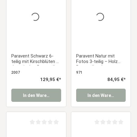
Paravent Schwarz 6-
Paravent Natur mit
teilig mit Kirschblüten –
Fotos 3-teilig – Holz
Japanischer Raumteiler
Raumteiler als
aus Holz & Reispapier
Fotowand
2007
971
Regulärer Preis:
129,95 €*
Regulärer Preis:
84,95 €*
In den Warenkorb
In den Warenkorb
Durchschnittliche Bewertung von 0 von 5 Sternen
Durchschnittliche Be