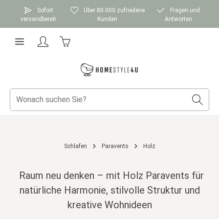
Zum Hauptinhalt springen
Sofort
Über 80.000 zufriedene
Fragen und
versandbereit
Kunden
Antworten
Warenkorb enthält 0 Positionen. Der Gesamtwer
Schlafen
Paravents
Holz
Raum neu denken – mit Holz Paravents für
natürliche Harmonie, stilvolle Struktur und
kreative Wohnideen