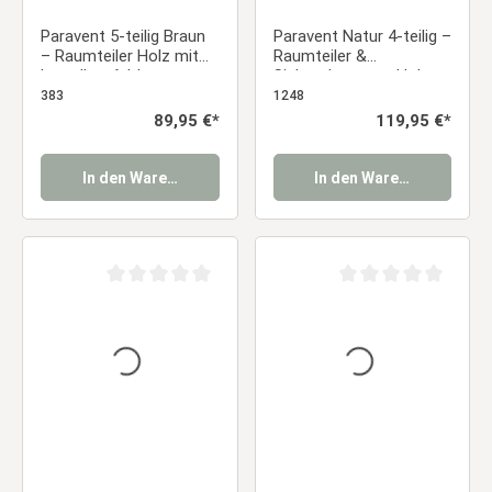
Paravent 5-teilig Braun
Paravent Natur 4-teilig –
– Raumteiler Holz mit
Raumteiler &
Lamellen, faltbarer
Sichtschutz aus Holz
Sichtschutz 170 cm
mit Lamellen
383
1248
Regulärer Preis:
89,95 €*
Regulärer Preis:
119,95 €*
In den Warenkorb
In den Warenkorb
Durchschnittliche Bewertung von 0 von 5 Sternen
Durchschnittliche Be