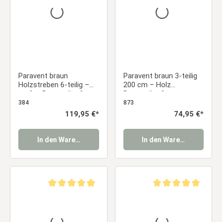
Paravent braun
Paravent braun 3-teilig
Holzstreben 6-teilig –
200 cm – Holz
großer Raumteiler &
Raumteiler &
Sichtschutz aus Holz
Sichtschutz mit
384
873
Lamellen
Regulärer Preis:
119,95 €*
Regulärer Preis:
74,95 €*
In den Warenkorb
In den Warenkorb
Durchschnittliche Bewertung von 5 von 5 Sternen
Durchschnittliche Be