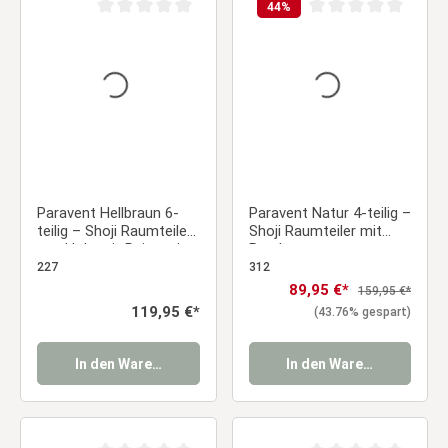
44
%
Durchschnittliche Bewertung von 0 von 5 Sternen
Durchschnittliche Be
Paravent Hellbraun 6-
Paravent Natur 4-teilig –
teilig – Shoji Raumteiler
Shoji Raumteiler mit
aus Holz mit Reispapier
Bambusmuster aus
Holz
227
312
Verkaufspreis:
89,95 €*
Regulärer Preis:
159,95 €*
Regulärer Preis:
119,95 €*
(43.76% gespart)
In den Warenkorb
In den Warenkorb