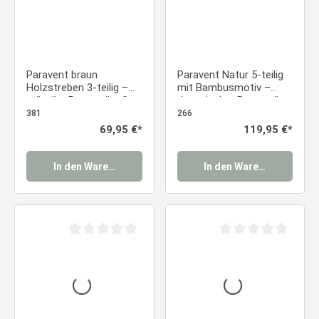
Paravent braun
Paravent Natur 5-teilig
Holzstreben 3-teilig –
mit Bambusmotiv –
stilvoller Raumteiler &
Japanischer Raumteiler
Sichtschutz aus Holz
& Sichtschutz
381
266
Regulärer Preis:
69,95 €*
Regulärer Preis:
119,95 €*
In den Warenkorb
In den Warenkorb
Durchschnittliche Bewertung von 0 von 5 Sternen
Durchschnittliche Be