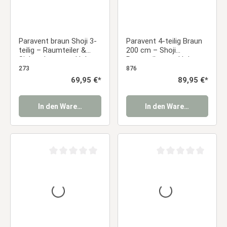
Paravent braun Shoji 3-
Paravent 4-teilig Braun
teilig – Raumteiler &
200 cm – Shoji
Sichtschutz aus Holz
Raumteiler aus Holz,
mit Reispapier
Bambus & Reispapier,
273
876
faltbar
Regulärer Preis:
69,95 €*
Regulärer Preis:
89,95 €*
In den Warenkorb
In den Warenkorb
Durchschnittliche Bewertung von 0 von 5 Sternen
Durchschnittliche Be