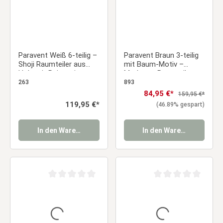
Paravent Weiß 6-teilig –
Paravent Braun 3-teilig
Shoji Raumteiler aus
mit Baum-Motiv –
Holz mit Reispapier
Moderner Raumteiler
aus Holz & Shoji
263
893
Reispapier
Verkaufspreis:
84,95 €*
Regulärer Preis:
159,95 €*
Regulärer Preis:
119,95 €*
(46.89% gespart)
In den Warenkorb
In den Warenkorb
Durchschnittliche Bewertung von 0 von 5 Sternen
Durchschnittliche Be