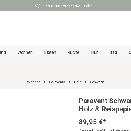
Über 80.000 zufriedene Kunden
end
Wohnen
Essen
Küche
Flur
Bad
O
Wohnen
Paravents
Holz
Schwarz
Paravent Schwarz
Holz & Reispapi
89,95 €*
Preise inkl. MwSt. zzgl. Versand