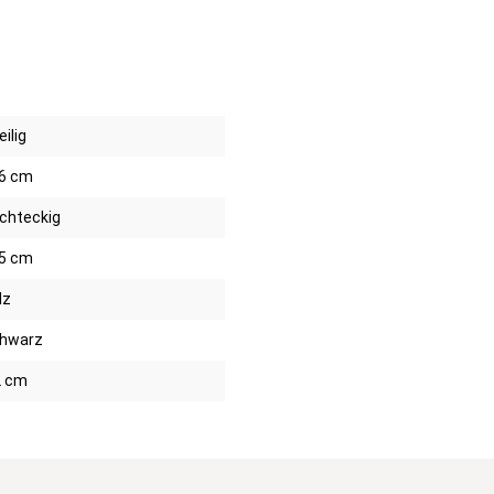
eilig
6 cm
chteckig
5 cm
lz
hwarz
2 cm