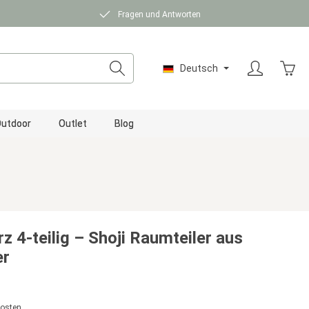
Fragen und Antworten
Ware
Deutsch
utdoor
Outlet
Blog
 4-teilig – Shoji Raumteiler aus
er
kosten