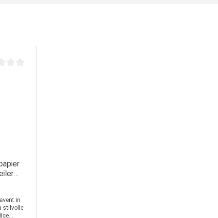
chnittliche Bewertung von 0 von 5 Sternen
papier
eiler
stilvolle
lige