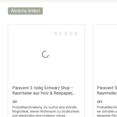
Ähnliche Artikel
Durchschnittliche Bewertung von 0 vo
Paravent 3-teilig Schwarz Shoji –
Paravent S
Raumteiler aus Holz & Reispapier,
Raumteiler
faltbarer Sichtschutz
Reispapier
281
283
Produktbeschreibung: Du suchst eine stilvolle
Produktbeschreibung: Verleih
Möglichkeit, deinen Wohnraum zu strukturieren
ein stilvolles
und gleichzeitig eine moderne, ruhige
eleganten Para