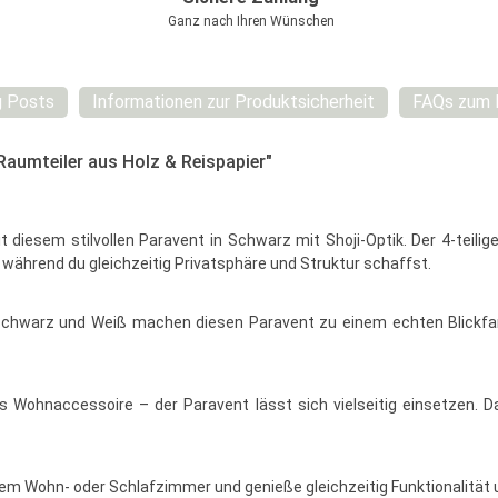
Ganz nach Ihren Wünschen
g Posts
Informationen zur Produktsicherheit
FAQs zum 
Raumteiler aus Holz & Reispapier"
t diesem stilvollen Paravent in Schwarz mit Shoji-Optik. Der 4-teil
 während du gleichzeitig Privatsphäre und Struktur schaffst.
Schwarz und Weiß machen diesen Paravent zu einem echten Blickfang
tives Wohnaccessoire – der Paravent lässt sich vielseitig einsetze
em Wohn- oder Schlafzimmer und genieße gleichzeitig Funktionalität 