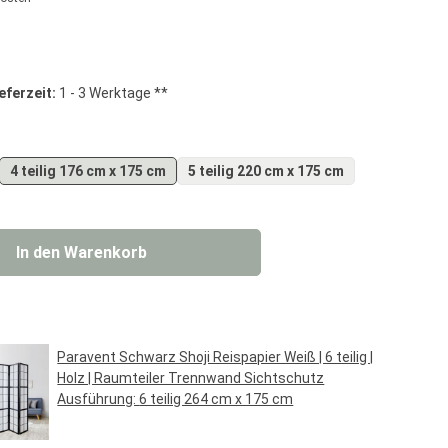
g von 0 von 5 Sternen
eferzeit:
1 - 3 Werktage **
4 teilig 176 cm x 175 cm
5 teilig 220 cm x 175 cm
 Gib den gewünschten Wert ein oder benut
In den Warenkorb
Paravent Schwarz Shoji Reispapier Weiß | 6 teilig |
Holz | Raumteiler Trennwand Sichtschutz
Ausführung:
6 teilig 264 cm x 175 cm
Regulärer Preis:
119,95 €*