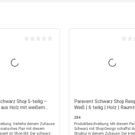
n 5 Sternen
Durchschnittliche Bewertung von 0 von 5 Sternen
Durchs
chwarz Shoji 5-teilig –
Paravent Schwarz Shoji Reis
 aus Holz mit weißem
Weiß | 6 teilig | Holz | Raumt
Trennwand Sichtschutz
284
e deinem Zuhause
Produktbeschreibung: Mit diesem Paravent in
 asiatisches Flair mit diesem
Schwarz mit Shoji-Design schaffst du 
vent im Shoji-Stil. Der schwarze
Struktur in deinem Zuhause. Der 6-tei