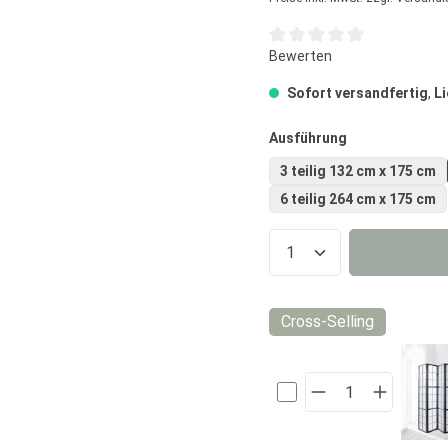
Durchschnittliche Bewertun
Bewerten
Sofort versandfertig
,
Li
auswählen
Ausführung
3 teilig 132 cm x 175 cm
6 teilig 264 cm x 175 cm
Produkt Anzahl:
Cross-Selling