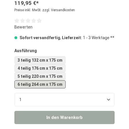
119,95 €*
Preise inkl. MwSt. zzgl. Versandkosten
Durchschnittliche Bewertung von 0 von 5 Sternen
Bewerten
Sofort versandfertig
,
Lieferzeit:
1 - 3 Werktage **
auswählen
Ausführung
3 teilig 132 cm x 175 cm
4 teilig 176 cm x 175 cm
5 teilig 220 cm x 175 cm
6 teilig 264 cm x 175 cm
Produkt Anzahl: Gib den gewünschten Wert ein o
In den Warenkorb