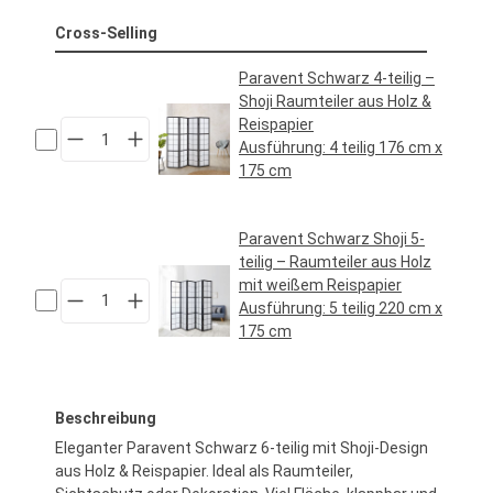
Cross-Selling
Paravent Schwarz 4-teilig –
Shoji Raumteiler aus Holz &
Reispapier
Ausführung:
4 teilig 176 cm x
175 cm
Regulärer Preis:
89,95 €*
Paravent Schwarz Shoji 5-
teilig – Raumteiler aus Holz
mit weißem Reispapier
Ausführung:
5 teilig 220 cm x
175 cm
Regulärer Preis:
99,95 €*
Beschreibung
Eleganter Paravent Schwarz 6-teilig mit Shoji-Design
aus Holz & Reispapier. Ideal als Raumteiler,