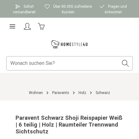
Zum Hauptinhalt springen
Sofort
Über 80.000 zufriedene
Fragen und
versandbereit
Kunden
Antworten
Warenkorb enthält 0 Positionen. Der Gesamtwer
Wohnen
Paravents
Holz
Schwarz
Bildergalerie überspringen
Paravent Schwarz Shoji Reispapier Weiß
| 6 teilig | Holz | Raumteiler Trennwand
Sichtschutz