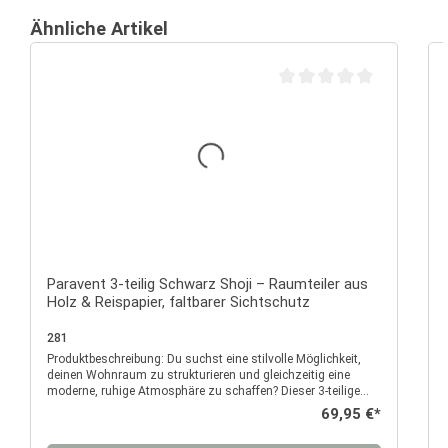
Ähnliche Artikel
Durchschnittliche Bewertu
Paravent 3-teilig Schwarz Shoji – Raumteiler aus
Holz & Reispapier, faltbarer Sichtschutz
281
Produktbeschreibung: Du suchst eine stilvolle Möglichkeit,
P
deinen Wohnraum zu strukturieren und gleichzeitig eine
moderne, ruhige Atmosphäre zu schaffen? Dieser 3-teilige
Paravent im eleganten Shoji-Design verbindet
Regulärer Preis:
69,95 €*
minimalistisches Design mit praktischer Funktion und wird
so zum vielseitigen Einrichtungselement in deinem Zuhause.