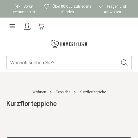
Zum Hauptinhalt springen
Sofort
Über 80.000 zufriedene
Fragen und
versandbereit
Kunden
Antworten
Warenkorb enthält 0 Positionen. Der Gesamtwer
Wohnen
Teppiche
Kurzflorteppiche
Kurzflorteppiche