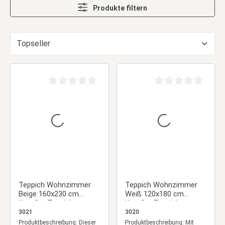
Produkte filtern
Durchschnittliche Bewertung von 0 von 5 Sternen
Durchschnittliche Be
Teppich Wohnzimmer
Teppich Wohnzimmer
Beige 160x230 cm
Weiß 120x180 cm
Kurzflor Teppich
Kurzflor Teppich
Schlafzimmer
Schlafzimmer
3021
3020
Bodenbelag Waschbar
Bodenbelag Waschbar
Produktbeschreibung: Dieser
Produktbeschreibung: Mit