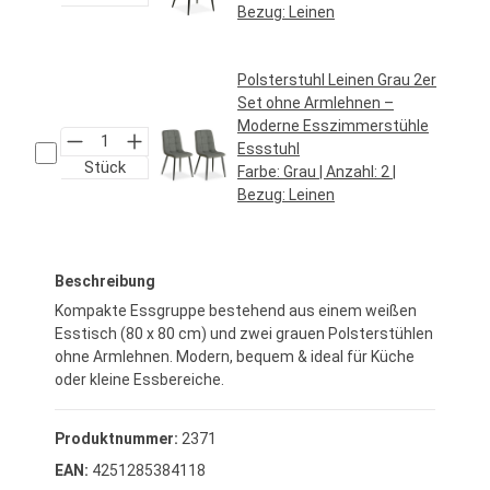
Bezug:
Leinen
Regulärer Preis:
34,95 €*
Polsterstuhl Leinen Grau 2er
Set ohne Armlehnen –
Moderne Esszimmerstühle
Essstuhl
Stück
Farbe:
Grau
| Anzahl:
2
|
Bezug:
Leinen
Regulärer Preis:
74,95 €*
Beschreibung
Kompakte Essgruppe bestehend aus einem weißen
Esstisch (80 x 80 cm) und zwei grauen Polsterstühlen
ohne Armlehnen. Modern, bequem & ideal für Küche
oder kleine Essbereiche.
Produktnummer:
2371
EAN:
4251285384118