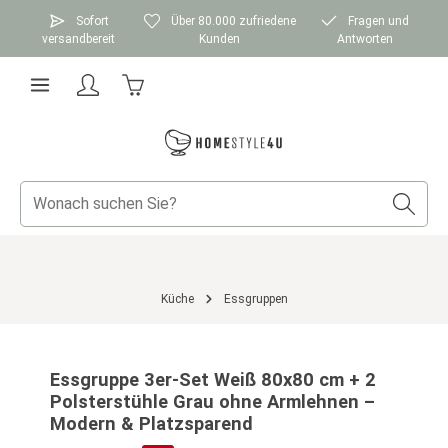
Zum Hauptinhalt springen
Sofort
Über 80.000 zufriedene
Fragen und
versandbereit
Kunden
Antworten
Warenkorb enthält 0 Positionen. Der Gesamtwer
Küche
Essgruppen
Bildergalerie überspringen
Essgruppe 3er-Set Weiß 80x80 cm + 2
Polsterstühle Grau ohne Armlehnen –
Modern & Platzsparend