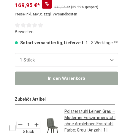
%
169,95 €*
279,95 €*
(39.29% gespart)
Preise inkl. MwSt. zzgl. Versandkosten
Durchschnittliche Bewertung von 0 von 5 Sternen
Bewerten
Sofort versandfertig
,
Lieferzeit:
1 - 3 Werktage **
Produkt Anzahl: Gib den gewünschten Wert ein o
In den Warenkorb
Zubehör Artikel
Polsterstuhl Leinen Grau –
Moderner Esszimmerstuhl
ohne Armlehnen Essstuhl
Farbe:
Grau
| Anzahl:
1
|
Stück