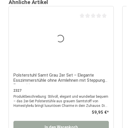
Ähnliche Artikel
Durchschnittliche Bewertu
Polsterstuhl Samt Grau 2er Set – Elegante
Esszimmerstühle ohne Armlehnen mit Steppung
Essstuhl
2327
Produktbeschreibung: Stilvoll, elegant und wunderbar bequem
P
– das 2er-Set Polsterstühle aus grauem Samtstoff von
Homestyle4u bringt luxuriösen Charme in dein Zuhause. Die
feine quadratische Steppung verleiht den Stühlen eine
Regulärer Preis:
59,95 €*
moderne Struktur, während der weiche, samtige Bezug für ein
angenehmes Sitzgefühl sorgt. Der dezente Grauton fügt sich
harmonisch in jede Einrichtung ein und lässt sich vielseitig
In den Warenkorb