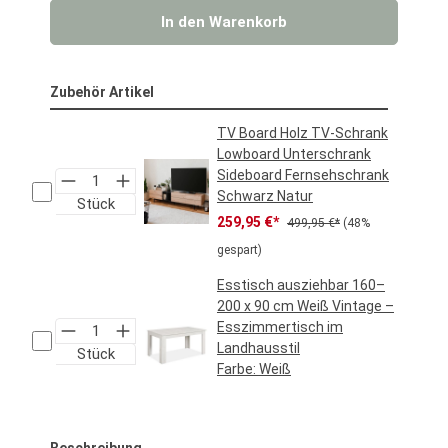
In den Warenkorb
Zubehör Artikel
TV Board Holz TV-Schrank
Lowboard Unterschrank
Sideboard Fernsehschrank
Schwarz Natur
Stück
Verkaufspreis:
Regulärer Preis:
259,95 €*
499,95 €*
(48%
gespart)
Esstisch ausziehbar 160–
200 x 90 cm Weiß Vintage –
Esszimmertisch im
Landhausstil
Stück
Farbe:
Weiß
Regulärer Preis:
219,95 €*