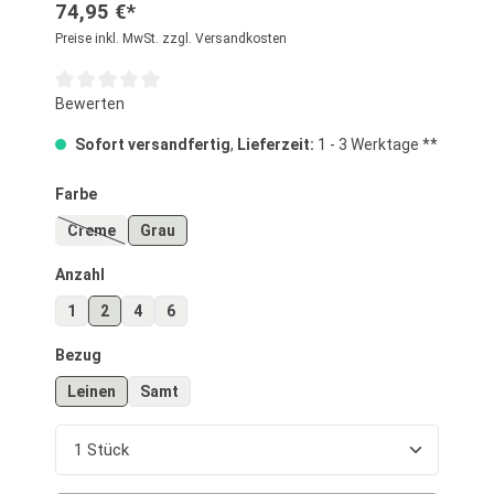
74,95 €*
Preise inkl. MwSt. zzgl. Versandkosten
Durchschnittliche Bewertung von 0 von 5 Sternen
Bewerten
Sofort versandfertig
,
Lieferzeit:
1 - 3 Werktage **
auswählen
Farbe
Creme
Grau
(Diese Option ist zurzeit nicht verfügbar.)
auswählen
Anzahl
1
2
4
6
auswählen
Bezug
Leinen
Samt
Produkt Anzahl: Gib den gewünschten Wert ein o