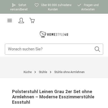
Zum Hauptinhalt springen
Sofort
Über 80.000 zufriedene
Fragen und
versandbereit
Kunden
Antworten
Warenkorb enthält 0 Positionen. Der Gesamtwer
Küche
Stühle
Stühle ohne Armlehnen
Bildergalerie überspringen
Polsterstuhl Leinen Grau 2er Set ohne
Armlehnen – Moderne Esszimmerstühle
Essstuhl