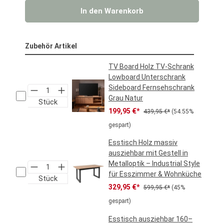
In den Warenkorb
Zubehör Artikel
TV Board Holz TV-Schrank
Lowboard Unterschrank
Sideboard Fernsehschrank
Grau Natur
Stück
Verkaufspreis:
Regulärer Preis:
199,95 €*
439,95 €*
(54.55%
gespart)
Esstisch Holz massiv
ausziehbar mit Gestell in
Metalloptik – Industrial Style
für Esszimmer & Wohnküche
Stück
Verkaufspreis:
Regulärer Preis:
329,95 €*
599,95 €*
(45%
gespart)
Esstisch ausziehbar 160–