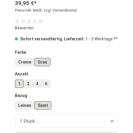
39,95 €*
Preise inkl. MwSt. zzgl. Versandkosten
Durchschnittliche Bewertung von 0 von 5 Sternen
Bewerten
Sofort versandfertig
,
Lieferzeit:
1 - 3 Werktage **
auswählen
Farbe
Creme
Grau
auswählen
Anzahl
1
2
4
6
auswählen
Bezug
Leinen
Samt
Produkt Anzahl: Gib den gewünschten Wert ein o