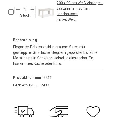
200 x 90 cm Weiß Vintage –
Esszimmertisch im
Landhausstil
Stück
Farbe:
Weiß
Regulärer Preis:
219,95 €*
Beschreibung
Eleganter Polsterstuhl in grauem Samt mit
gesteppter Sitzfläche. Bequem gepolstert, stabile
Metallbeine in Schwarz, vielseitig einsetzbar für
Esszimmer, Küche oder Büro.
Produktnummer:
2216
EAN:
4251285382497