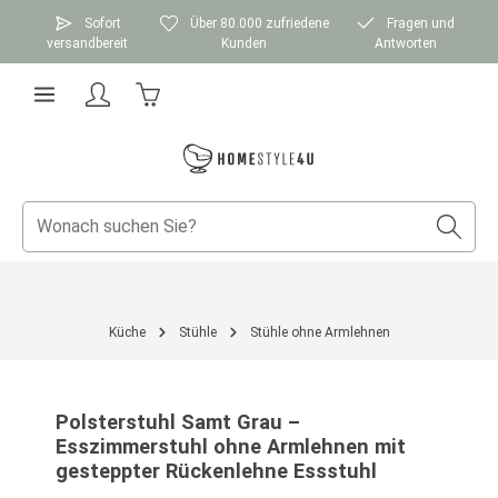
Zum Hauptinhalt springen
Sofort
Über 80.000 zufriedene
Fragen und
versandbereit
Kunden
Antworten
Warenkorb enthält 0 Positionen. Der Gesamtwer
Küche
Stühle
Stühle ohne Armlehnen
Bildergalerie überspringen
Polsterstuhl Samt Grau –
Esszimmerstuhl ohne Armlehnen mit
gesteppter Rückenlehne Essstuhl