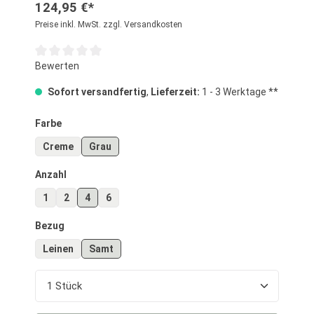
124,95 €*
Preise inkl. MwSt. zzgl. Versandkosten
Durchschnittliche Bewertung von 0 von 5 Sternen
Bewerten
Sofort versandfertig
,
Lieferzeit:
1 - 3 Werktage **
auswählen
Farbe
Creme
Grau
auswählen
Anzahl
1
2
4
6
auswählen
Bezug
Leinen
Samt
Produkt Anzahl: Gib den gewünschten Wert ein o