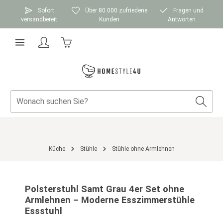
Zum Hauptinhalt springen
Sofort
Über 80.000 zufriedene
Fragen und
versandbereit
Kunden
Antworten
Warenkorb enthält 0 Positionen. Der Gesamtwer
Küche
Stühle
Stühle ohne Armlehnen
Bildergalerie überspringen
Polsterstuhl Samt Grau 4er Set ohne
Armlehnen – Moderne Esszimmerstühle
Essstuhl