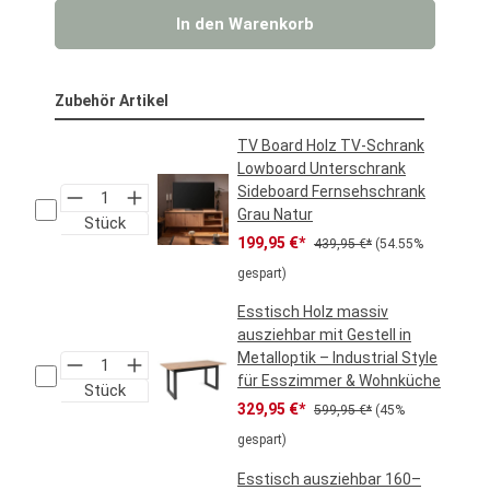
In den Warenkorb
Zubehör Artikel
TV Board Holz TV-Schrank
Lowboard Unterschrank
Sideboard Fernsehschrank
Grau Natur
Stück
Verkaufspreis:
Regulärer Preis:
199,95 €*
439,95 €*
(54.55%
gespart)
Esstisch Holz massiv
ausziehbar mit Gestell in
Metalloptik – Industrial Style
für Esszimmer & Wohnküche
Stück
Verkaufspreis:
Regulärer Preis:
329,95 €*
599,95 €*
(45%
gespart)
Esstisch ausziehbar 160–