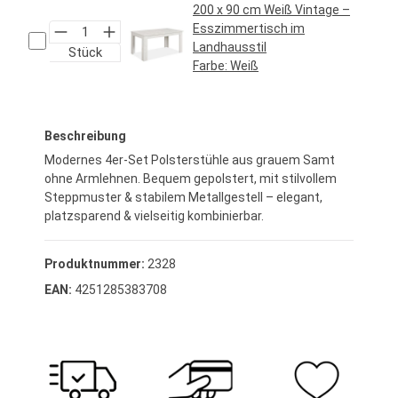
200 x 90 cm Weiß Vintage –
Esszimmertisch im
Landhausstil
Stück
Farbe:
Weiß
Regulärer Preis:
219,95 €*
Beschreibung
Modernes 4er-Set Polsterstühle aus grauem Samt
ohne Armlehnen. Bequem gepolstert, mit stilvollem
Steppmuster & stabilem Metallgestell – elegant,
platzsparend & vielseitig kombinierbar.
Produktnummer:
2328
EAN:
4251285383708