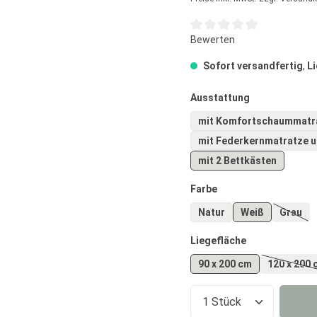
Durchschnittliche Bewertun
Bewerten
Sofort versandfertig
,
Li
auswählen
Ausstattung
mit Komfortschaummatr
mit Federkernmatratze u
mit 2 Bettkästen
auswählen
Farbe
Natur
Weiß
Grau
(Diese
auswählen
Liegefläche
90 x 200 cm
120 x 200 
(Dies
Produkt Anzahl: