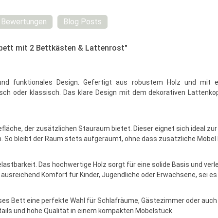
Bewertungen
Blog Posts
ett mit 2 Bettkästen & Lattenrost"
und funktionales Design. Gefertigt aus robustem Holz und mit e
isch oder klassisch. Das klare Design mit dem dekorativen Lattenko
egefläche, der zusätzlichen Stauraum bietet. Dieser eignet sich ideal
en. So bleibt der Raum stets aufgeräumt, ohne dass zusätzliche Möbel
lastbarkeit. Das hochwertige Holz sorgt für eine solide Basis und verle
i ausreichend Komfort für Kinder, Jugendliche oder Erwachsene, sei es
eses Bett eine perfekte Wahl für Schlafräume, Gästezimmer oder auch 
tails und hohe Qualität in einem kompakten Möbelstück.