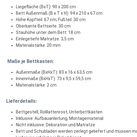
Liegefläche (BxT): 90 x 200 cm
Bett Außenmaß (B x T x H): 94 x 210 x 67 cm
Höhe Kopfteil: 67 cm; Fußteil: 30 cm
Oberkante Bettseite: 30 cm
Stauhöhe unter dem Bett: 18 cm
Einlegetiefe Matratze: 3,5 cm
Materialstärke: 20 mm
Maße je Bettkasten:
Außenmaße (BxHxT): 83 x 16 x 63,5 cm
Innenmaße (BxHxT): 73 x 9,5 x 59,5 cm
Materialstärke: 2 cm
Lieferdetails:
Bettgestell, Rolllattenrost, Unterbettkästen
Inklusive: Aufbauanleitung, Montagematerial
Nicht inklusive: Dekoration und Matratze
Bett und Schubladen werden zerlegt geliefert und müssen mo