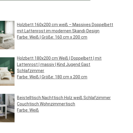
Holzbett 160x200 cm weiß – Massives Doppelbett
mit Lattenrost im modernen Skandi-Design
Farbe:
Weiß
| Größe:
160 cm x 200 cm
Regulärer Preis:
149,95 €*
Holzbett 180x200 cm Weiß | Doppelbett | mit
Lattenrost | massiv | Kind Jugend Gast
Schlafzimmer
Farbe:
Weiß
| Größe:
180 cm x 200 cm
Regulärer Preis:
189,95 €*
Beistelltisch Nachttisch Holz weiß Schlafzimmer
Couchtisch Wohnzimmertisch
Farbe:
Weiß
Regulärer Preis:
39,95 €*