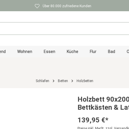
Über 80.000 zufriedene Kunden
end
Wohnen
Essen
Küche
Flur
Bad
O
Schlafen
Betten
Holzbetten
Holzbett 90x200
Bettkästen & La
139,95 €*
Preise inkl. MwSt. zzgl. Versand