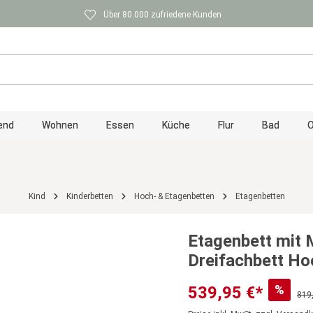
Über 80.000 zufriedene Kunden
end
Wohnen
Essen
Küche
Flur
Bad
O
Kind
Kinderbetten
Hoch- & Etagenbetten
Etagenbetten
Etagenbett mit 
Dreifachbett Ho
%
539,95 €*
819