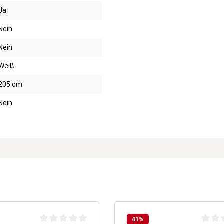
Ja
Nein
Nein
Weiß
205 cm
Nein
41
%