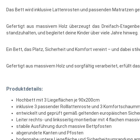
Das Bett wird inklusive Lattenrosten und passenden Matratzen gelie
Gefertigt aus massivem Holz überzeugt das Dreifach-Etagenbett
standzuhalten, und begleitet deine Kinder über viele Jahre hinweg.
Ein Bett, das Platz, Sicherheit und Komfort vereint – und dabei stilv
Gefertigt aus massivem Holz und sorgfältig verarbeitet, erfüllt 
Produktdetails:
Hochbett mit 3 Liegeflächen je 90x200cm
inklusive 3 passender Rolllattenroste und 3 Komfortschaum
entwickelt und geprüft gemäß geltenden europäischen Siche
Leiter rechts- und linksseitig montierbar mit 4 flachen massi
stabile Ausführung durch massive Bettpfosten
abgerundete Kanten und Pfosten
bodennahe untere Liegefläche und Sicherheitsumrandung am 