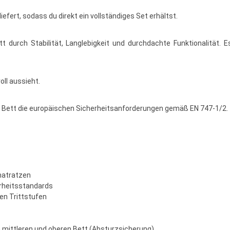
fert, sodass du direkt ein vollständiges Set erhältst.
 durch Stabilität, Langlebigkeit und durchdachte Funktionalität. 
oll aussieht.
das Bett die europäischen Sicherheitsanforderungen gemäß EN 747-1/2.
matratzen
rheitsstandards
ven Trittstufen
mittleren und oberen Bett (Absturzsicherung)