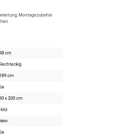
uanleitung, Montagezubehör
lten
98 cm
Rechteckig
189 cm
Ja
90 x 200 cm
Holz
Nein
Ja