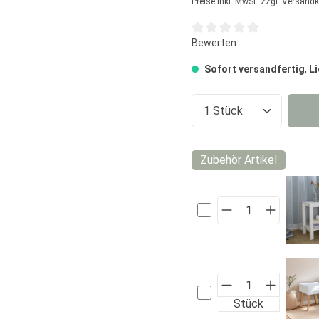
Preise inkl. MwSt. zzgl. Versand
Durchschnittliche Bewertun
Bewerten
Sofort versandfertig
,
Li
Produkt Anzahl:
Zubehör Artikel
Stück