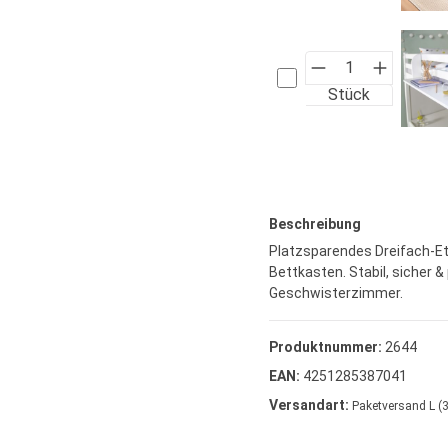
Stück
Beschreibung
Platzsparendes Dreifach-Et
Bettkasten. Stabil, sicher &
Geschwisterzimmer.
Produktnummer:
2644
EAN:
4251285387041
Versandart:
Paketversand L (3