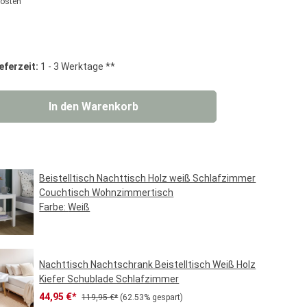
kosten
g von 0 von 5 Sternen
eferzeit:
1 - 3 Werktage **
 Gib den gewünschten Wert ein oder benut
In den Warenkorb
Beistelltisch Nachttisch Holz weiß Schlafzimmer
Couchtisch Wohnzimmertisch
Farbe:
Weiß
Regulärer Preis:
39,95 €*
Nachttisch Nachtschrank Beistelltisch Weiß Holz
Kiefer Schublade Schlafzimmer
Verkaufspreis:
Regulärer Preis:
44,95 €*
119,95 €*
(62.53% gespart)