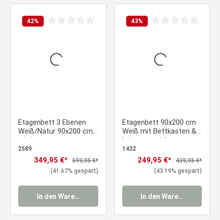
42
%
43
%
Durchschnittliche Bewertung von 0 von 5 Sternen
Durchschnittliche Be
Etagenbett 3 Ebenen
Etagenbett 90x200 cm
Weiß/Natur 90x200 cm
Weiß mit Bettkasten &
mit Lattenrost
Leiter – stabiles
Kinderbett mit
2589
1432
Lattenrost
Verkaufspreis:
349,95 €*
Verkaufspreis:
249,95 €*
Regulärer Preis:
Regulärer Preis:
599,95 €*
439,95 €*
(41.67% gespart)
(43.19% gespart)
In den Warenkorb
In den Warenkorb