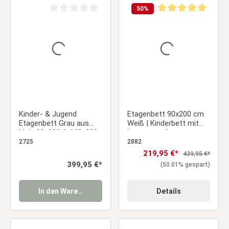
50
%
Durchschnittliche Bewertung von 0 von 5 Sternen
Durchschnittliche Be
Kinder- & Jugend
Etagenbett 90x200 cm
Etagenbett Grau aus
Weiß | Kinderbett mit
Holz 90x200 & 140x200
Lattenrost |
cm mit 2 Matratzen
Rausfallschutz |
2725
2882
Umbaubar | Holz massiv
Verkaufspreis:
219,95 €*
Regulärer Preis:
439,95 €*
Regulärer Preis:
399,95 €*
(50.01% gespart)
In den Warenkorb
Details