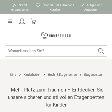
Zum Hauptinhalt springen
Sofort
Über 80.000 zufriedene
Fragen und
versandbereit
Kunden
Antworten
Warenkorb enthält 0 Positionen. Der Gesamtwer
Kind
Kinderbetten
Hoch- & Etagenbetten
Etagenbetten
Mehr Platz zum Träumen – Entdecken Sie
unsere sicheren und stilvollen Etagenbetten
für Kinder