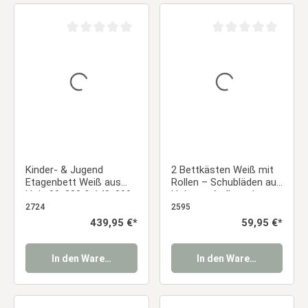
Durchschnittliche Bewertung von 0 von 5 Sternen
Durchschnittliche Be
Kinder- & Jugend
2 Bettkästen Weiß mit
Etagenbett Weiß aus
Rollen – Schubläden aus
Holz 90x200 & 140x200
Holz zur Aufbewahrung
cm mit 2 Bettkästen
2724
2595
und 2 Matratzen
Regulärer Preis:
439,95 €*
Regulärer Preis:
59,95 €*
In den Warenkorb
In den Warenkorb