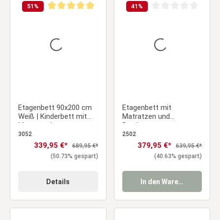
51
%
41
%
Durchschnittliche Bewertung von 5 von 5 Sternen
Durchschnittliche Be
Etagenbett 90x200 cm
Etagenbett mit
Weiß | Kinderbett mit
Matratzen und
Matratze |
Bettkasten
Rausfallschutz |
Doppelstockbett 90x200
3052
2502
Umbaubar | mit
cm Hochbett Stockbett
Verkaufspreis:
339,95 €*
Verkaufspreis:
379,95 €*
Regulärer Preis:
Regulärer Preis:
689,95 €*
639,95 €*
Lattenrost | Holz
Kinderbett
(50.73% gespart)
(40.63% gespart)
massiv
Details
In den Warenkorb