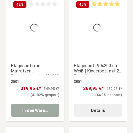
42
%
45
%
Durchschnittliche Bewertung von 0 von 5 Sternen
Durchschnittliche Be
Etagenbett mit
Etagenbett 90x200 cm
Matratzen
Weiß | Kinderbett mit 2
Doppelstockbett 90x200
Bettkästen |
cm Hochbett Stockbett
Rausfallschutz |
2501
3051
Kinderbett
Umbaubar | Holz massiv
Verkaufspreis:
319,95 €*
Verkaufspreis:
269,95 €*
Regulärer Preis:
Regulärer Preis:
549,95 €*
489,95 €*
(41.82% gespart)
(44.9% gespart)
In den Warenkorb
Details