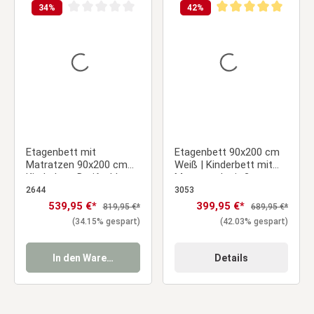
34
%
42
%
Durchschnittliche Bewertung von 0 von 5 Sternen
Durchschnittliche Be
Etagenbett mit
Etagenbett 90x200 cm
Matratzen 90x200 cm
Weiß | Kinderbett mit
Kinderbett Dreifachbett
Matratze | mit 2
Hochbett Weiß Holz
Bettkästen | mit
2644
3053
Stockbett
Lattenrost |
Verkaufspreis:
539,95 €*
Verkaufspreis:
399,95 €*
Regulärer Preis:
Regulärer Preis:
819,95 €*
689,95 €*
Rausfallschutz |
(34.15% gespart)
(42.03% gespart)
Umbaubar | Holz massiv
In den Warenkorb
Details