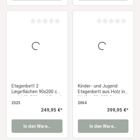
Durchschnittliche Bewertung von 0 von 5 Sternen
Durchschnittliche Be
Etagenbett 2
Kinder- und Jugend
Liegeflächen 90x200 cm
Etagenbett aus Holz in
und 140x200 cm | Grau |
Weiß – 90x200 &
mit Lattenrost
140x200 cm mit
2525
2064
Lattenrost und
Regulärer Preis:
249,95 €*
Regulärer Preis:
399,95 €*
Matratzen
In den Warenkorb
In den Warenkorb