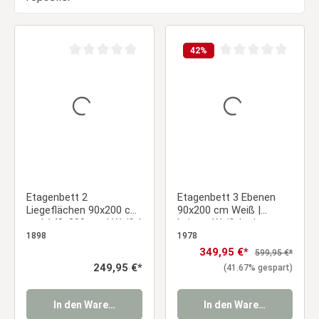
42
%
Durchschnittliche Bewertung von 0 von 5 Sternen
Durchschnittliche Be
Etagenbett 2
Etagenbett 3 Ebenen
Liegeflächen 90x200 cm
90x200 cm Weiß |
und 140x200 cm | Weiß |
Leitern Weiß | mit
Holz
Lattenrost
1898
1978
Verkaufspreis:
349,95 €*
Regulärer Preis:
599,95 €*
Regulärer Preis:
249,95 €*
(41.67% gespart)
In den Warenkorb
In den Warenkorb