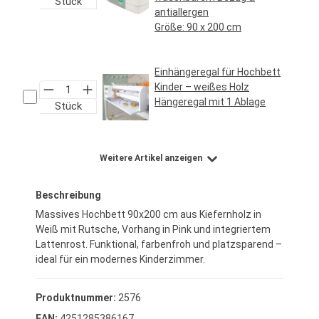
Stück
antiallergen
Größe:
90 x 200 cm
Regulärer Preis:
69,95 €*
Einhängeregal für Hochbett
Kinder – weißes Holz
Hängeregal mit 1 Ablage
Stück
Regulärer Preis:
24,95 €*
Weitere Artikel anzeigen
Beschreibung
Massives Hochbett 90x200 cm aus Kiefernholz in
Weiß mit Rutsche, Vorhang in Pink und integriertem
Lattenrost. Funktional, farbenfroh und platzsparend –
ideal für ein modernes Kinderzimmer.
Produktnummer:
2576
EAN:
4251285386167