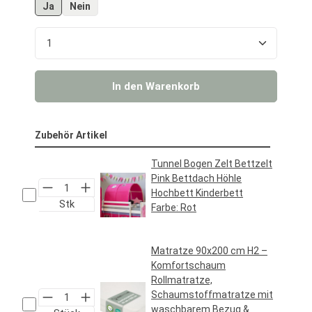
Ja
Nein
Produkt Anzahl: Gib den gewünschten Wert ein o
In den Warenkorb
Zubehör Artikel
Tunnel Bogen Zelt Bettzelt
Pink Bettdach Höhle
Hochbett Kinderbett
Stk
Farbe:
Rot
Regulärer Preis:
34,95 €*
Matratze 90x200 cm H2 –
Komfortschaum
Rollmatratze,
Schaumstoffmatratze mit
waschbarem Bezug &