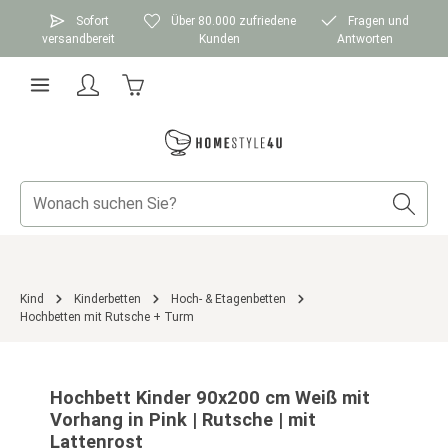
Zum Hauptinhalt springen
Sofort
Über 80.000 zufriedene
Fragen und
versandbereit
Kunden
Antworten
Warenkorb enthält 0 Positionen. Der Gesamtwer
Kind
Kinderbetten
Hoch- & Etagenbetten
Hochbetten mit Rutsche + Turm
Bildergalerie überspringen
Hochbett Kinder 90x200 cm Weiß mit
Vorhang in Pink | Rutsche | mit
Lattenrost