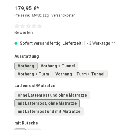
179,95 €*
Preise inkl. MwSt. zzgl. Versandkosten
Durchschnittliche Bewertung von 0 von 5 Sternen
Bewerten
Sofort versandfertig
,
Lieferzeit:
1 - 3 Werktage **
auswählen
Ausstattung
Vorhang
Vorhang + Tunnel
Vorhang + Turm
Vorhang + Turm + Tunnel
auswählen
Lattenrost/Matratze
ohne Lattenrost und ohne Matratze
mit Lattenrost, ohne Matratze
mit Lattenrost und mit Matratze
auswählen
mit Rutsche