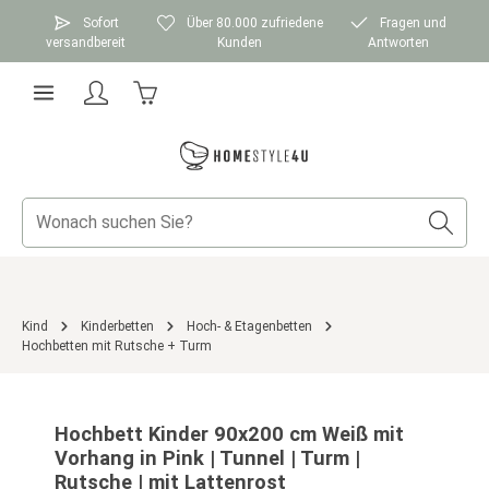
Zum Hauptinhalt springen
Sofort
Über 80.000 zufriedene
Fragen und
versandbereit
Kunden
Antworten
Warenkorb enthält 0 Positionen. Der Gesamtwer
Kind
Kinderbetten
Hoch- & Etagenbetten
Hochbetten mit Rutsche + Turm
Bildergalerie überspringen
Hochbett Kinder 90x200 cm Weiß mit
Vorhang in Pink | Tunnel | Turm |
Rutsche | mit Lattenrost