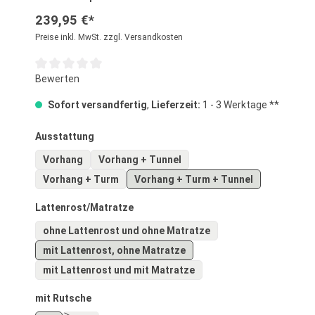
239,95 €*
Preise inkl. MwSt. zzgl. Versandkosten
Durchschnittliche Bewertung von 0 von 5 Sternen
Bewerten
Sofort versandfertig
,
Lieferzeit:
1 - 3 Werktage **
auswählen
Ausstattung
Vorhang
Vorhang + Tunnel
Vorhang + Turm
Vorhang + Turm + Tunnel
auswählen
Lattenrost/Matratze
ohne Lattenrost und ohne Matratze
mit Lattenrost, ohne Matratze
mit Lattenrost und mit Matratze
auswählen
mit Rutsche