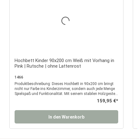
Durchschnittliche Bewertu
Hochbett Kinder 90x200 cm Weiß mit Vorhang in
Pink | Rutsche | ohne Lattenrost
1466
Produktbeschreibung: Dieses Hochbett in 90x200 cm bringt
P
nicht nur Farbe ins Kinderzimmer, sondern auch jede Menge
Spielspaß und Funktionalität. Mit seinem stabilen Holzgestell
in Weiß, der seitlich integrierten Rutsche und dem leuchtend
Regulärer Preis:
159,95 €*
pinken Vorhang mit Fensterdetails wird es im Handumdrehen
zum Lieblingsplatz deines Kindes – zum Schlafen, Spielen
und Träumen. Der erhöhte Schlafbereich bietet eine
In den Warenkorb
gemütliche Liegefläche, die von einem umlaufenden
Sicherheitsgeländer umgeben ist. So schläft dein Kind sicher
und geborgen. Über die seitlich angebrachte Leiter geht es
bequem nach oben – und mit der Rutsche rasant wieder nach
unten. Ob morgens mit Schwung in den Tag starten oder