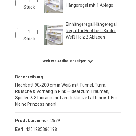
Hängeregal mit 1 Ablage
Stück
Regulärer Preis:
24,95 €*
Einhängeregal Hängeregal
Regal für Hochbett Kinder
Weiß Holz 2 Ablagen
Stück
Regulärer Preis:
29,95 €*
Weitere Artikel anzeigen
Beschreibung
Hochbett 90x200 cm in Weiß mit Tunnel, Turm,
Rutsche & Vorhang in Pink – ideal zum Träumen,
Spielen & Stauraum nutzen. Inklusive Lattenrost. Für
kleine Prinzessinnen!
Produktnummer:
2579
EAN:
4251285386198