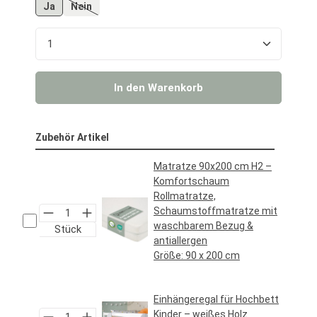
Ja
Nein
(Diese Option ist zurzeit nicht verfügbar.)
Produkt Anzahl: Gib den gewünschten Wert ein o
In den Warenkorb
Zubehör Artikel
Matratze 90x200 cm H2 –
Komfortschaum
Rollmatratze,
Schaumstoffmatratze mit
waschbarem Bezug &
Stück
antiallergen
Größe:
90 x 200 cm
Regulärer Preis:
69,95 €*
Einhängeregal für Hochbett
Kinder – weißes Holz