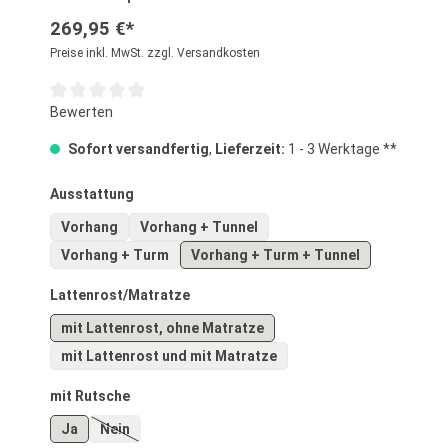
269,95 €*
Preise inkl. MwSt. zzgl. Versandkosten
Durchschnittliche Bewertung von 0 von 5 Sternen
Bewerten
Sofort versandfertig
,
Lieferzeit:
1 - 3 Werktage **
auswählen
Ausstattung
Vorhang
Vorhang + Tunnel
Vorhang + Turm
Vorhang + Turm + Tunnel
auswählen
Lattenrost/Matratze
mit Lattenrost, ohne Matratze
mit Lattenrost und mit Matratze
auswählen
mit Rutsche
Ja
Nein
(Diese Option ist zurzeit nicht verfügbar.)