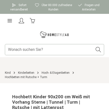
Zum Hauptinhalt springen
Sofort
Über 80.000 zufriedene
Fragen und
versandbereit
Kunden
Antworten
Warenkorb enthält 0 Positionen. Der Gesamtwer
Kind
Kinderbetten
Hoch- & Etagenbetten
Hochbetten mit Rutsche + Turm
Bildergalerie überspringen
Hochbett Kinder 90x200 cm Weiß mit
Vorhang Sterne | Tunnel | Turm |
Rutsche | mit Lattenrost