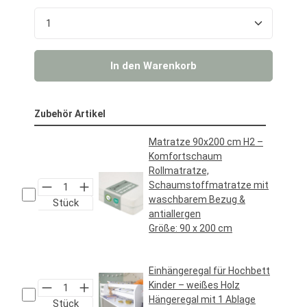
Produkt Anzahl: Gib den gewünschten Wert ein o
In den Warenkorb
Zubehör Artikel
Matratze 90x200 cm H2 –
Komfortschaum
Rollmatratze,
Schaumstoffmatratze mit
waschbarem Bezug &
Stück
antiallergen
Größe:
90 x 200 cm
Regulärer Preis:
69,95 €*
Einhängeregal für Hochbett
Kinder – weißes Holz
Hängeregal mit 1 Ablage
Stück