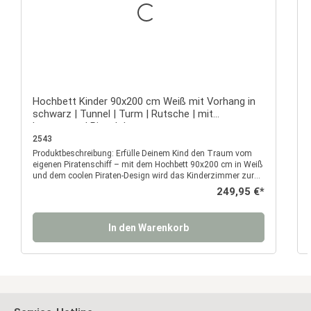
Hochbett Kinder 90x200 cm Weiß mit Vorhang in
schwarz | Tunnel | Turm | Rutsche | mit
Lattenrost | Pirat | Junge
2543
Produktbeschreibung: Erfülle Deinem Kind den Traum vom
P
eigenen Piratenschiff – mit dem Hochbett 90x200 cm in Weiß
und dem coolen Piraten-Design wird das Kinderzimmer zur
spannenden Abenteuerwelt. Das Bett begeistert nicht nur
Regulärer Preis:
249,95 €*
durch seine stabile Bauweise aus massivem Kiefernholz,
sondern vor allem durch die fantasievolle Ausstattung: Ein
schwarzer Stoffvorhang mit Totenkopf-Motiven, ein
In den Warenkorb
Spieltunnel, ein hoher Turm mit Flagge und eine integrierte
Rutsche sorgen für Spielspaß, kreative Rollenspiele und
unvergessliche Momente. Ob als gemütlicher Rückzugsort
zum Lesen und Träumen oder als aufregender Spielplatz
zum Klettern, Rutschen und Verstecken – dieses Hochbett ist
multifunktional und optimal für aktive Kinder. Die erhöhte
Liegefläche wird durch einen umlaufenden Rausfallschutz
gesichert, während die platzsparende Leiter einen sicheren