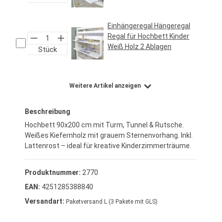
Regulärer Preis:
24,95 €*
Einhängeregal Hängeregal
Regal für Hochbett Kinder
Weiß Holz 2 Ablagen
Stück
Regulärer Preis:
29,95 €*
Weitere Artikel anzeigen
Beschreibung
Hochbett 90x200 cm mit Turm, Tunnel & Rutsche.
Weißes Kiefernholz mit grauem Sternenvorhang. Inkl.
Lattenrost – ideal für kreative Kinderzimmerträume.
Produktnummer:
2770
EAN:
4251285388840
Versandart:
Paketversand L (3 Pakete mit GLS)