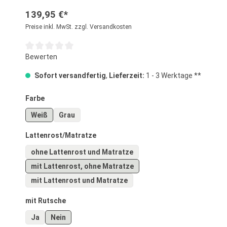
139,95 €*
Preise inkl. MwSt. zzgl. Versandkosten
Durchschnittliche Bewertung von 0 von 5 Sternen
Bewerten
Sofort versandfertig
,
Lieferzeit:
1 - 3 Werktage **
auswählen
Farbe
Weiß
Grau
auswählen
Lattenrost/Matratze
ohne Lattenrost und Matratze
mit Lattenrost, ohne Matratze
mit Lattenrost und Matratze
auswählen
mit Rutsche
Ja
Nein