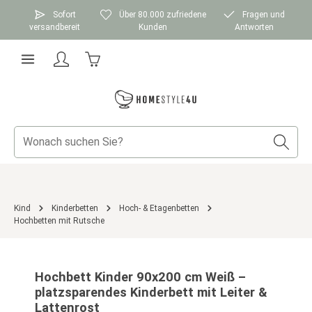
Zum Hauptinhalt springen
Sofort
Über 80.000 zufriedene
Fragen und
versandbereit
Kunden
Antworten
Warenkorb enthält 0 Positionen. Der Gesamtwer
Kind
Kinderbetten
Hoch- & Etagenbetten
Hochbetten mit Rutsche
Bildergalerie überspringen
Hochbett Kinder 90x200 cm Weiß –
platzsparendes Kinderbett mit Leiter &
Lattenrost