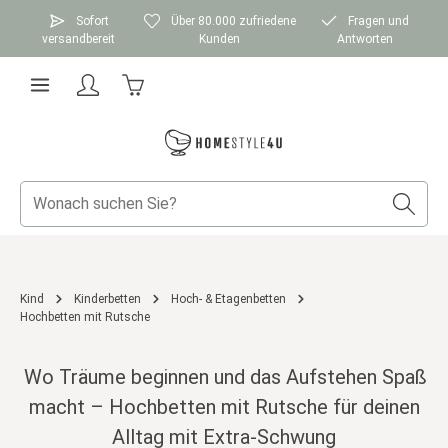
Zum Hauptinhalt springen
Sofort
Über 80.000 zufriedene
Fragen und
versandbereit
Kunden
Antworten
Warenkorb enthält 0 Positionen. Der Gesamtwer
Kind
Kinderbetten
Hoch- & Etagenbetten
Hochbetten mit Rutsche
Wo Träume beginnen und das Aufstehen Spaß
macht – Hochbetten mit Rutsche für deinen
Alltag mit Extra-Schwung