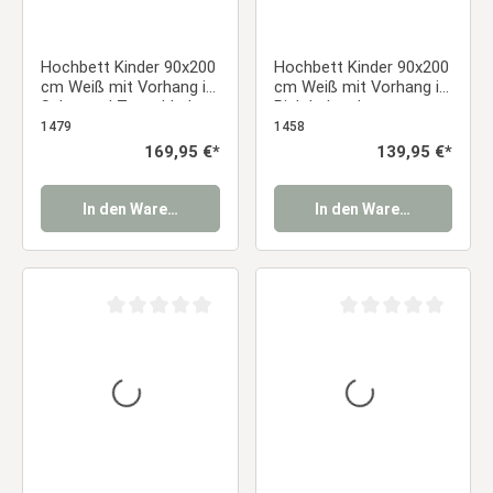
Hochbett Kinder 90x200
Hochbett Kinder 90x200
cm Weiß mit Vorhang in
cm Weiß mit Vorhang in
Schwarz | Tunnel | ohne
Pink | ohne Lattenrost
Lattenrost | Pirat |
1479
1458
Jungen
Regulärer Preis:
169,95 €*
Regulärer Preis:
139,95 €*
In den Warenkorb
In den Warenkorb
Durchschnittliche Bewertung von 0 von 5 Sternen
Durchschnittliche Be