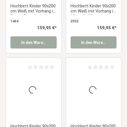
Hochbett Kinder 90x200
Hochbett Kinder 90x200
cm Weiß mit Vorhang in
cm Weiß mit Vorhang in
Rosa | Rutsche | ohne
Mintgrün | Rutsche |
Lattenrost
ohne Lattenrost
1464
2932
Regulärer Preis:
159,95 €*
Regulärer Preis:
159,95 €*
In den Warenkorb
In den Warenkorb
Durchschnittliche Bewertung von 0 von 5 Sternen
Durchschnittliche Be
Hochbett Kinder 90x200
Hochbett Kinder 90x200