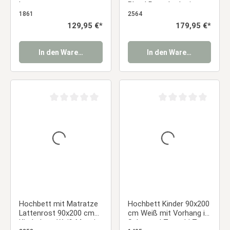
Lattenrost
Blau | Rutsche | mit
Lattenrost
1861
2564
Regulärer Preis:
129,95 €*
Regulärer Preis:
179,95 €*
In den Warenkorb
In den Warenkorb
Durchschnittliche Bewertung von 0 von 5 Sternen
Durchschnittliche Be
Hochbett mit Matratze
Hochbett Kinder 90x200
Lattenrost 90x200 cm
cm Weiß mit Vorhang in
Kinderbett Weiß Massiv
Schwarz | Tunnel | Turm