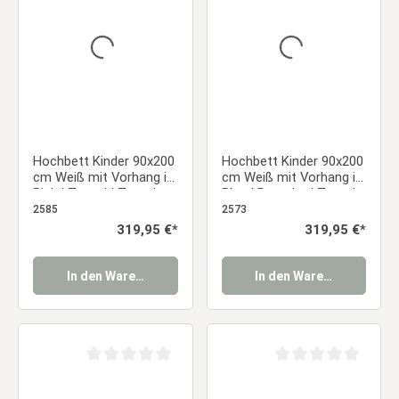
Hochbett Kinder 90x200
Hochbett Kinder 90x200
cm Weiß mit Vorhang in
cm Weiß mit Vorhang in
Pink | Tunnel | Turm |
Blau | Rutsche | Turm |
Rutsche | mit
Tunnel | mit Lattenrost |
2585
2573
Lattenrost | mit
mit Matratze
Regulärer Preis:
319,95 €*
Regulärer Preis:
319,95 €*
Matratze
In den Warenkorb
In den Warenkorb
Durchschnittliche Bewertung von 0 von 5 Sternen
Durchschnittliche Be