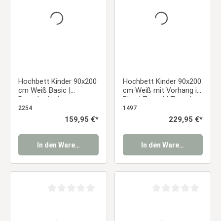
Hochbett Kinder 90x200
Hochbett Kinder 90x200
cm Weiß Basic |
cm Weiß mit Vorhang in
Rutsche | mit
Blau | Tunnel | Turm |
Lattenrost | ohne
Rutsche | ohne
2254
1497
Vorhänge
Lattenrost | Jungen
Regulärer Preis:
159,95 €*
Regulärer Preis:
229,95 €*
In den Warenkorb
In den Warenkorb
Durchschnittliche Bewertung von 0 von 5 Sternen
Durchschnittliche Be