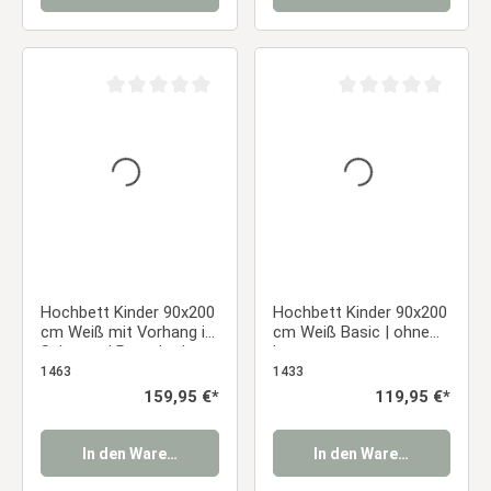
Durchschnittliche Bewertung von 0 von 5 Sternen
Durchschnittliche Be
Hochbett Kinder 90x200
Hochbett Kinder 90x200
cm Weiß mit Vorhang in
cm Weiß Basic | ohne
Schwarz | Rutsche |
Lattenrost
ohne Lattenrost | Pirat |
1463
1433
Jungen
Regulärer Preis:
159,95 €*
Regulärer Preis:
119,95 €*
In den Warenkorb
In den Warenkorb