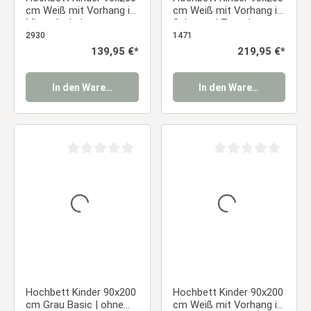
cm Weiß mit Vorhang in
cm Weiß mit Vorhang in
Mintgrün | ohne
Schwarz | Turm |
Lattenrost
Rutsche | ohne
2930
1471
Lattenrost
Regulärer Preis:
139,95 €*
Regulärer Preis:
219,95 €*
In den Warenkorb
In den Warenkorb
Durchschnittliche Bewertung von 0 von 5 Sternen
Durchschnittliche Be
Hochbett Kinder 90x200
Hochbett Kinder 90x200
cm Grau Basic | ohne
cm Weiß mit Vorhang in