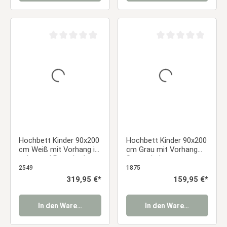
Durchschnittliche Bewertung von 0 von 5 Sternen
Durchschnittliche Be
Hochbett Kinder 90x200
Hochbett Kinder 90x200
cm Weiß mit Vorhang in
cm Grau mit Vorhang
schwarz | Rutsche |
Sterne | ohne
Turm | mit Lattenrost |
Lattenrost
2549
1875
mit Matratze | Pirat |
Regulärer Preis:
319,95 €*
Regulärer Preis:
159,95 €*
Junge
In den Warenkorb
In den Warenkorb