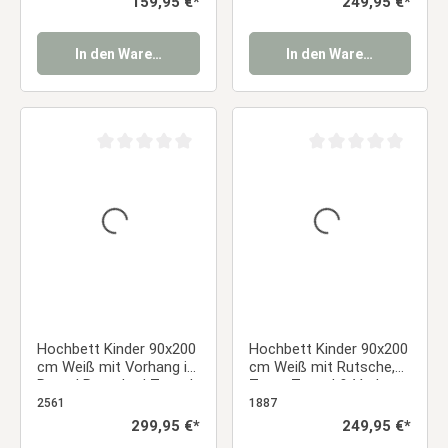
Regulärer Preis:
159,95 €*
Regulärer Preis:
249,95 €*
In den Warenkorb
In den Warenkorb
Durchschnittliche Bewertung von 0 von 5 Sternen
Durchschnittliche Be
Hochbett Kinder 90x200
Hochbett Kinder 90x200
cm Weiß mit Vorhang in
cm Weiß mit Rutsche,
Rosa | Rutsche | Turm |
Turm, Tunnel & Vorhang
| Tunnel |mit Lattenrost
Sterne Grau
2561
1887
| mit Matratze
Regulärer Preis:
299,95 €*
Regulärer Preis:
249,95 €*