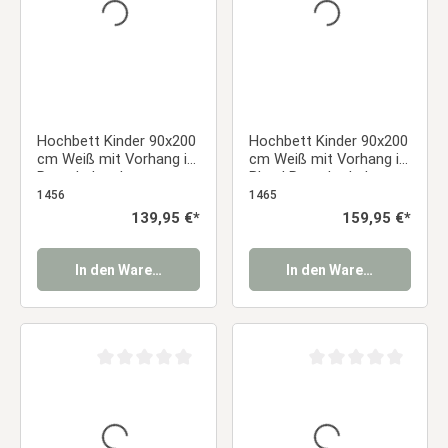
Hochbett Kinder 90x200
Hochbett Kinder 90x200
cm Weiß mit Vorhang in
cm Weiß mit Vorhang in
Rosa | ohne Lattenrost
Blau | Rutsche | ohne
Lattenrost | Jungen
1456
1465
Regulärer Preis:
139,95 €*
Regulärer Preis:
159,95 €*
In den Warenkorb
In den Warenkorb
Durchschnittliche Bewertung von 0 von 5 Sternen
Durchschnittliche Be