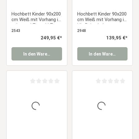
Hochbett Kinder 90x200
Hochbett Kinder 90x200
cm Weiß mit Vorhang in
cm Weiß mit Vorhang in
schwarz | Tunnel | Turm
Lila Beige | ohne
| Rutsche | mit
Lattenrost
2543
2948
Lattenrost | Pirat |
Regulärer Preis:
249,95 €*
Regulärer Preis:
139,95 €*
Junge
In den Warenkorb
In den Warenkorb
Durchschnittliche Bewertung von 0 von 5 Sternen
Durchschnittliche Be