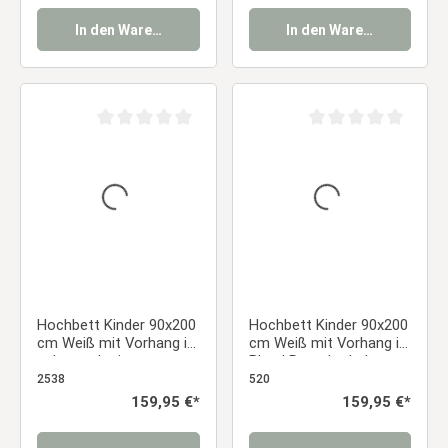
In den Warenkorb
In den Warenkorb
Durchschnittliche Bewertung von 0 von 5 Sternen
Durchschnittliche Be
Hochbett Kinder 90x200
Hochbett Kinder 90x200
cm Weiß mit Vorhang in
cm Weiß mit Vorhang in
schwarz | mit
Blau | Rutsche | ohne
Lattenrost
Lattenrost | Jungen
2538
520
Regulärer Preis:
159,95 €*
Regulärer Preis:
159,95 €*