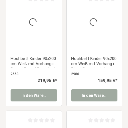
Durchschnittliche Bewertung von 0 von 5 Sternen
Durchschnittliche Be
Hochbett Kinder 90x200
Hochbett Kinder 90x200
cm Weiß mit Vorhang in
cm Weiß mit Vorhang in
Rosa | Turm | Rutsche |
Blau | Rutsche | ohne
mit Lattenrost
Lattenrost
2553
2986
Regulärer Preis:
219,95 €*
Regulärer Preis:
159,95 €*
In den Warenkorb
In den Warenkorb
Durchschnittliche Bewertung von 0 von 5 Sternen
Durchschnittliche Be