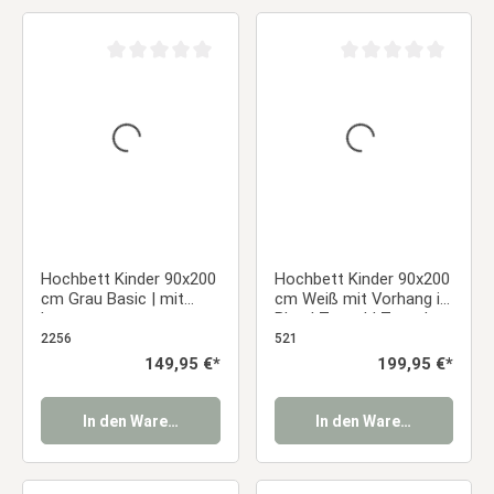
Durchschnittliche Bewertung von 0 von 5 Sternen
Durchschnittliche Be
Hochbett Kinder 90x200
Hochbett Kinder 90x200
cm Grau Basic | mit
cm Weiß mit Vorhang in
Lattenrost
Blau | Tunnel | Turm |
Rutsche | ohne
2256
521
Lattenrost
Regulärer Preis:
149,95 €*
Regulärer Preis:
199,95 €*
In den Warenkorb
In den Warenkorb