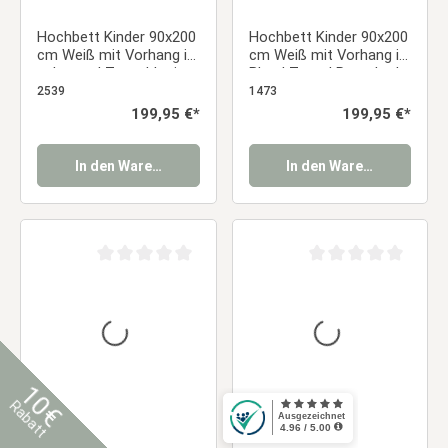
Hochbett Kinder 90x200
Hochbett Kinder 90x200
cm Weiß mit Vorhang in
cm Weiß mit Vorhang in
schwarz | Tunnel | mit
Blau | Turm | Rutsche |
Lattenrost
ohne Lattenrost |
2539
1473
Jungen
Regulärer Preis:
199,95 €*
Regulärer Preis:
199,95 €*
In den Warenkorb
In den Warenkorb
Durchschnittliche Bewertung von 0 von 5 Sternen
Durchschnittliche Be
10€
Rabatt