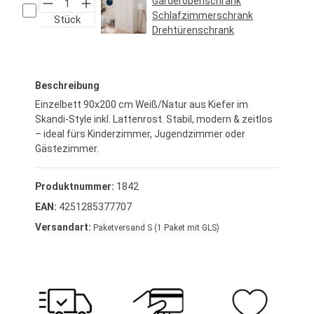
Garderobenschrank
Schlafzimmerschrank
Stück
Drehtürenschrank
Regulärer Preis:
469,95 €*
Beschreibung
Einzelbett 90x200 cm Weiß/Natur aus Kiefer im
Skandi-Style inkl. Lattenrost. Stabil, modern & zeitlos
– ideal fürs Kinderzimmer, Jugendzimmer oder
Gästezimmer.
Produktnummer:
1842
EAN:
4251285377707
Versandart:
Paketversand S (1 Paket mit GLS)