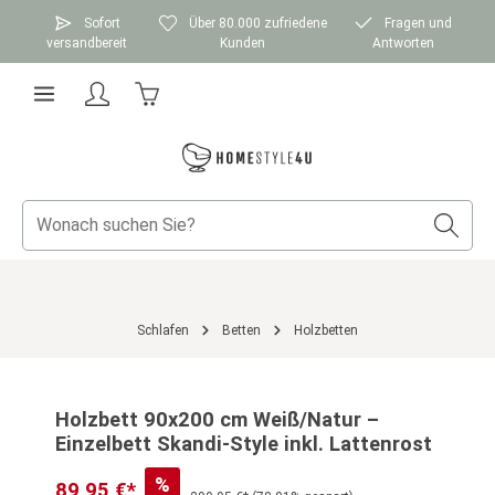
Zum Hauptinhalt springen
Sofort
Über 80.000 zufriedene
Fragen und
versandbereit
Kunden
Antworten
Warenkorb enthält 0 Positionen. Der Gesamtwer
Schlafen
Betten
Holzbetten
Bildergalerie überspringen
Holzbett 90x200 cm Weiß/Natur –
Einzelbett Skandi-Style inkl. Lattenrost
%
89,95 €*