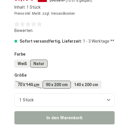
299,95 €*
(70.01% gespart)
Inhalt:
1 Stück
Preise inkl. MwSt. zzgl. Versandkosten
Durchschnittliche Bewertung von 0 von 5 Sternen
Bewerten
Sofort versandfertig
,
Lieferzeit:
1 - 3 Werktage **
auswählen
Farbe
Weiß
Natur
auswählen
Größe
70 x 140 cm
90 x 200 cm
140 x 200 cm
(Diese Option ist zurzeit nicht verfügbar.)
Produkt Anzahl: Gib den gewünschten Wert ein o
In den Warenkorb