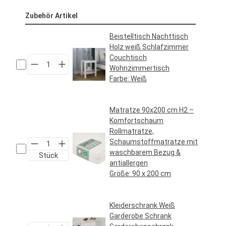
Zubehör Artikel
Beistelltisch Nachttisch
Holz weiß Schlafzimmer
Couchtisch
Wohnzimmertisch
Farbe:
Weiß
Regulärer Preis:
39,95 €*
Matratze 90x200 cm H2 –
Komfortschaum
Rollmatratze,
Schaumstoffmatratze mit
waschbarem Bezug &
Stück
antiallergen
Größe:
90 x 200 cm
Regulärer Preis:
69,95 €*
Kleiderschrank Weiß
Garderobe Schrank