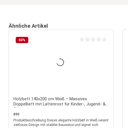
Ähnliche Artikel
60
%
Durchschnittliche Bewertu
Holzbett 140x200 cm Weiß – Massives
Doppelbett mit Lattenrost für Kinder-, Jugend- &
Gästezimmer
890
Produktbeschreibung Dieses elegante Holzbett in Weiß vereint
P
zeitloses Design mit stabiler Bauweise und eignet sich