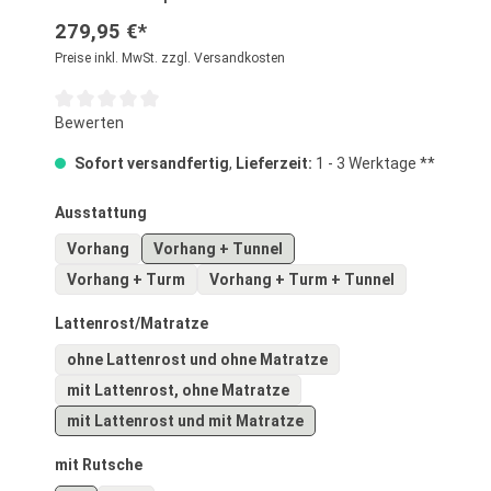
279,95 €*
Preise inkl. MwSt. zzgl. Versandkosten
Durchschnittliche Bewertung von 0 von 5 Sternen
Bewerten
Sofort versandfertig
,
Lieferzeit:
1 - 3 Werktage **
auswählen
Ausstattung
Vorhang
Vorhang + Tunnel
Vorhang + Turm
Vorhang + Turm + Tunnel
auswählen
Lattenrost/Matratze
ohne Lattenrost und ohne Matratze
mit Lattenrost, ohne Matratze
mit Lattenrost und mit Matratze
auswählen
mit Rutsche