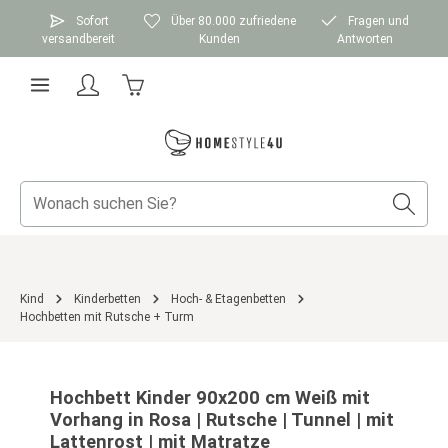
Zum Hauptinhalt springen
Sofort
Über 80.000 zufriedene
Fragen und
versandbereit
Kunden
Antworten
Warenkorb enthält 0 Positionen. Der Gesamtwer
Kind
Kinderbetten
Hoch- & Etagenbetten
Hochbetten mit Rutsche + Turm
Bildergalerie überspringen
Hochbett Kinder 90x200 cm Weiß mit
Vorhang in Rosa | Rutsche | Tunnel | mit
Lattenrost | mit Matratze