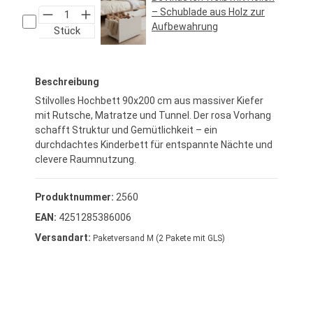
– Schublade aus Holz zur
Aufbewahrung
Stück
Regulärer Preis:
34,95 €*
Beschreibung
Stilvolles Hochbett 90x200 cm aus massiver Kiefer
mit Rutsche, Matratze und Tunnel. Der rosa Vorhang
schafft Struktur und Gemütlichkeit – ein
durchdachtes Kinderbett für entspannte Nächte und
clevere Raumnutzung.
Produktnummer:
2560
EAN:
4251285386006
Versandart:
Paketversand M (2 Pakete mit GLS)