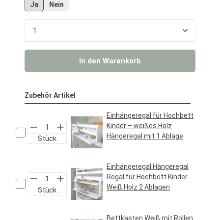
Ja
Nein
Produkt Anzahl: Gib den gewünschten Wert ein o
In den Warenkorb
Zubehör Artikel
Einhängeregal für Hochbett
Kinder – weißes Holz
Hängeregal mit 1 Ablage
Stück
Regulärer Preis:
24,95 €*
Einhängeregal Hängeregal
Regal für Hochbett Kinder
Weiß Holz 2 Ablagen
Stück
Regulärer Preis:
29,95 €*
Bettkasten Weiß mit Rollen