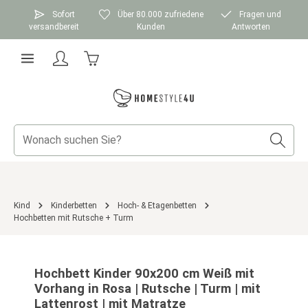
Zum Hauptinhalt springen
Sofort
Über 80.000 zufriedene
Fragen und
versandbereit
Kunden
Antworten
Warenkorb enthält 0 Positionen. Der Gesamtwer
Kind
Kinderbetten
Hoch- & Etagenbetten
Hochbetten mit Rutsche + Turm
Bildergalerie überspringen
Hochbett Kinder 90x200 cm Weiß mit
Vorhang in Rosa | Rutsche | Turm | mit
Lattenrost | mit Matratze