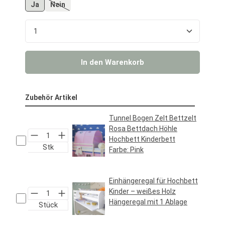
Ja
Nein
(Diese Option ist zurzeit nicht verfügbar.)
Produkt Anzahl: Gib den gewünschten Wert ein o
In den Warenkorb
Zubehör Artikel
Tunnel Bogen Zelt Bettzelt
Rosa Bettdach Höhle
Hochbett Kinderbett
Stk
Farbe:
Pink
Regulärer Preis:
34,95 €*
Einhängeregal für Hochbett
Kinder – weißes Holz
Hängeregal mit 1 Ablage
Stück
Regulärer Preis:
24,95 €*