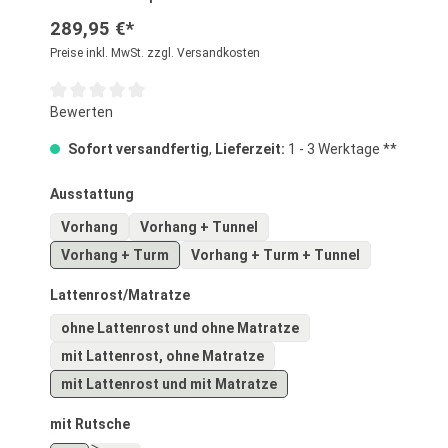
289,95 €*
Preise inkl. MwSt. zzgl. Versandkosten
Durchschnittliche Bewertung von 0 von 5 Sternen
Bewerten
Sofort versandfertig
,
Lieferzeit:
1 - 3 Werktage **
auswählen
Ausstattung
Vorhang
Vorhang + Tunnel
Vorhang + Turm
Vorhang + Turm + Tunnel
auswählen
Lattenrost/Matratze
ohne Lattenrost und ohne Matratze
mit Lattenrost, ohne Matratze
mit Lattenrost und mit Matratze
auswählen
mit Rutsche