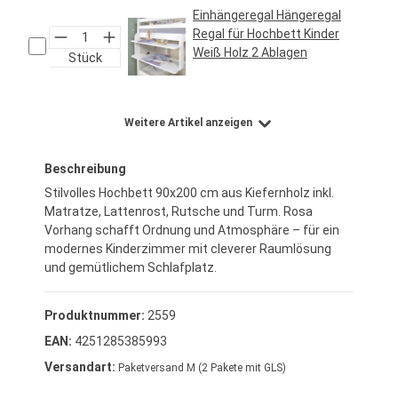
Einhängeregal Hängeregal
Regal für Hochbett Kinder
Weiß Holz 2 Ablagen
Stück
Regulärer Preis:
29,95 €*
Weitere Artikel anzeigen
Beschreibung
Stilvolles Hochbett 90x200 cm aus Kiefernholz inkl.
Matratze, Lattenrost, Rutsche und Turm. Rosa
Vorhang schafft Ordnung und Atmosphäre – für ein
modernes Kinderzimmer mit cleverer Raumlösung
und gemütlichem Schlafplatz.
Produktnummer:
2559
EAN:
4251285385993
Versandart:
Paketversand M (2 Pakete mit GLS)